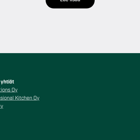
yhtiöt
ions Oy
sional Kitchen Oy
Oy