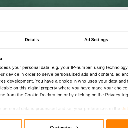
ekijöitä ovat muun muassa luotettavuus, asiakastyytyväisyys j
önnetyt sertifikaatit ovat osa vastuullisuustyön johtamista, m
iketoimintaan.
Details
Ad Settings
ertifikaatti (
avaa
)
kaatti (
avaa
)
lisuussertifikaatti (
avaa
)
a
urvallisuusjohtaminen (
avaa
)
cess your personal data, e.g. your IP-number, using technology
e on FSC®- ja PEFC -sertifioitu. Molemmissa sertifikaateissa
ur device in order to serve personalized ads and content, ad a
sta tuotteesta metsään asti.
ces development. You have a choice in who uses your data and 
licable on this digital property where you have made your choic
e from the Cookie Declaration or by clicking on the Privacy trig
 personal data is processed and set your preferences in the
det
e content and ads, to provide social media features and to analy
Customize