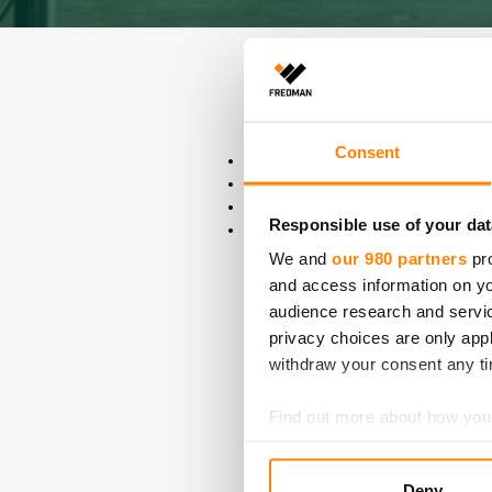
Kestävän liiketoiminnan avaint
Fredman Group Oy:n yhtiöille my
sitoumuksestamme kestävään li
Consent
ISO 9001:2015 Laatujärjestelmäs
ISO 14001:2015 Ympäristösertifi
ISO 22000: 2018 Elintarviketurval
Responsible use of your dat
ISO 45001:2018 Työterveys- ja t
We and
our 980 partners
pro
Puun alkuperäketjun hallintamm
and access information on yo
ovat jäljitettävissä aina valmii
audience research and servi
privacy choices are only app
withdraw your consent any tim
FSC sertifikaatti (EN)
Find out more about how your
We use cookies to personalis
Deny