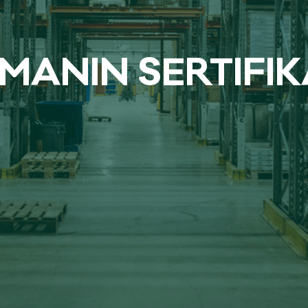
MA­NIN SER­TI­FI­K