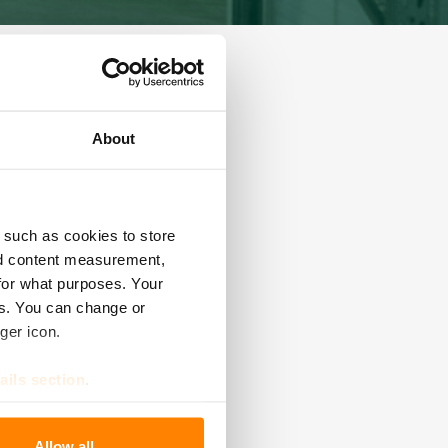
a jatkuva parantaminen.
utta myös osoitus
About
 such as cookies to store
 puun tuotantoketjun vaiheet
nd content measurement,
for what purposes. Your
es. You can change or
ger icon.
ails section
.
se our traffic. We also share
Allow all