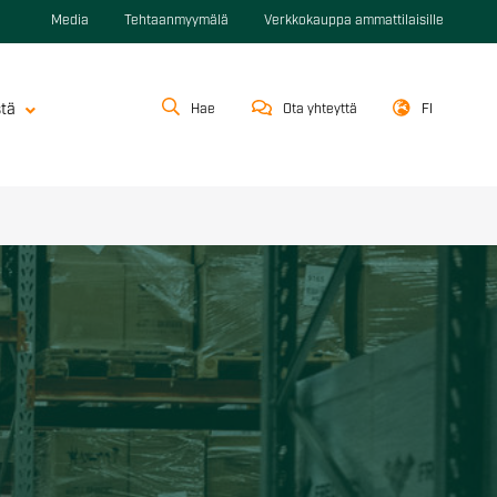
Media
Tehtaanmyymälä
Verkkokauppa ammattilaisille
stä
Hae
Ota yhteyttä
FI