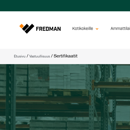
Kotikokeille
Ammattilai
/
/
Sertifikaatit
Etusivu
Vastuullisuus