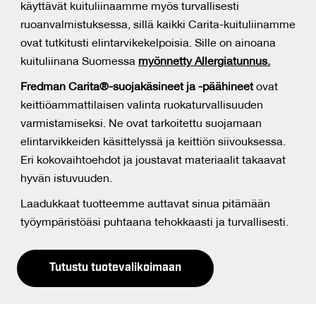
käyttävät kuituliinaamme myös turvallisesti
ruoanvalmistuksessa, sillä kaikki Carita-kuituliinamme
ovat tutkitusti elintarvikekelpoisia. Sille on ainoana
kuituliinana Suomessa
myönnetty Allergiatunnus.
Fredman Carita®-suojakäsineet ja -päähineet
ovat
keittiöammattilaisen valinta ruokaturvallisuuden
varmistamiseksi. Ne ovat tarkoitettu suojamaan
elintarvikkeiden käsittelyssä ja keittiön siivouksessa.
Eri kokovaihtoehdot ja joustavat materiaalit takaavat
hyvän istuvuuden.
Laadukkaat tuotteemme auttavat sinua pitämään
työympäristöäsi puhtaana tehokkaasti ja turvallisesti.
Tutustu tuotevalikoimaan