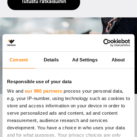
Tutustu ratkaisuihin
Consent
Details
Ad Settings
About
Responsible use of your data
We and
our 980 partners
process your personal data,
e.g. your IP-number, using technology such as cookies to
RUOAN PAK­KAUS JA KUL­
store and access information on your device in order to
serve personalized ads and content, ad and content
JE­TUS
measurement, audience research and services
development. You have a choice in who uses your data
and for what purposes. Your privacy choices are only
Ruoan kuljetus on taitolaji, jonka oikeaoppista