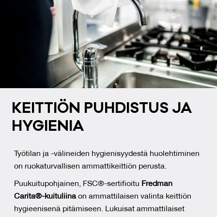
KEIT­TIÖN PUH­DIS­TUS JA
HY­GIE­NIA
Työtilan ja -välineiden hygienisyydestä huolehtiminen
on ruokaturvallisen ammattikeittiön perusta.
Puukuitupohjainen, FSC®-sertifioitu
Fredman
Carita®-kuituliina
on ammattilaisen valinta keittiön
hygieenisenä pitämiseen. Lukuisat ammattilaiset