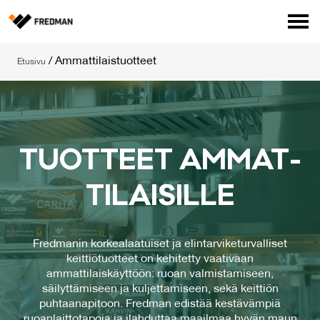
Media
/
Ammattilaistuotteet
Etusivu
Tehtaanmyymälä
Verkkokauppa ammattilaisille
Hae
English
Suomi
TUOT­TEET AM­MAT­
TI­LAI­SIL­LE
Fredmanin korkealaatuiset ja elintarviketurvalliset
keittiötuotteet on kehitetty vaativaan
ammattilaiskäyttöön: ruoan valmistamiseen,
säilyttämiseen ja kuljettamiseen, sekä keittiön
puhtaanapitoon. Fredman edistää kestävämpiä
ruoanlaittotapoja ja ilahduttaa maailmaa hyvän maun