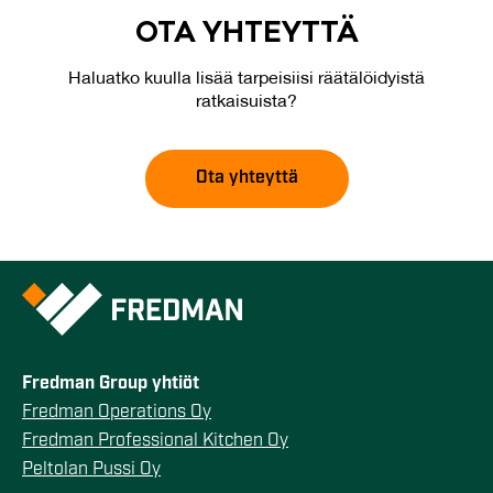
OTA YH­TEYT­TÄ
Haluatko kuulla lisää tarpeisiisi räätälöidyistä
ratkaisuista?
Ota yhteyttä
Fredman Group yhtiöt
Fredman Operations Oy
Fredman Professional Kitchen Oy
Peltolan Pussi Oy