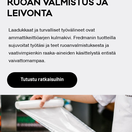
RUOAN VAL­MIS­TUS JA
LEI­VON­TA
Laadukkaat ja turvalliset työvälineet ovat
ammattikeittiöarjen kulmakivi. Fredmanin tuotteilla
sujuvoitat työtäsi ja teet ruoanvalmistuksesta ja
vaativimpienkin raaka-aineiden käsittelystä entistä
vaivattomampaa.
Tutustu ratkaisuihin