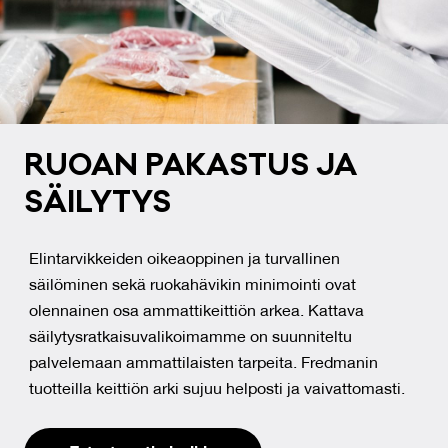
RUOAN PA­KAS­TUS JA
SÄI­LY­TYS
Elintarvikkeiden oikeaoppinen ja turvallinen
säilöminen sekä ruokahävikin minimointi ovat
olennainen osa ammattikeittiön arkea. Kattava
säilytysratkaisuvalikoimamme on suunniteltu
palvelemaan ammattilaisten tarpeita. Fredmanin
tuotteilla keittiön arki sujuu helposti ja vaivattomasti.