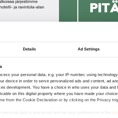
lkoissa järjestimme
otelli- ja ravintola-alan
binaaritallenteita
Details
Ad Settings
a
cess your personal data, e.g. your IP-number, using technology
VAL­MIS­
ur device in order to serve personalized ads and content, ad a
ces development. You have a choice in who uses your data and 
SÄI­LY­T
licable on this digital property where you have made your choic
e from the Cookie Declaration or by clicking on the Privacy trig
 personal data is processed and set your preferences in the
det
Hävikin taklaaminen läh