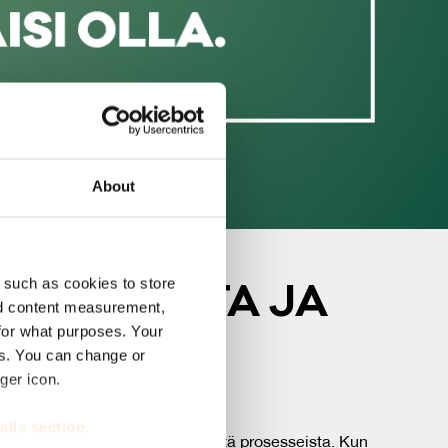
About
 such as cookies to store
TA, KUL­JE­TA JA
nd content measurement,
for what purposes. Your
Ä OI­KEIN
es. You can change or
ger icon.
ails section
.
tee sujuvasta arjesta ja selkeistä prosesseista. Kun