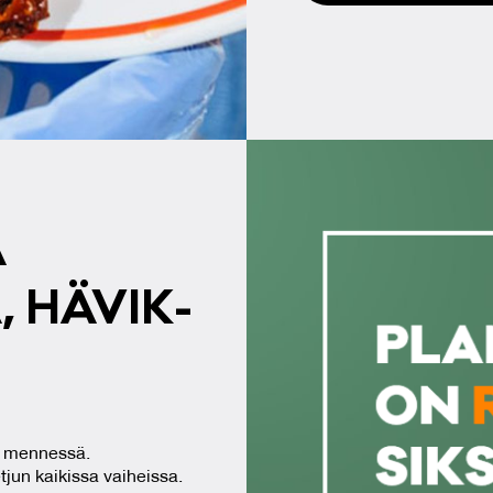
Ä
 HÄ­VIK­
mennessä.
tjun kaikissa vaiheissa.