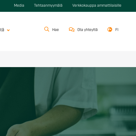
Media
Tehtaanmyymälä
Verkkokauppa ammattilaisille
stä
Hae
Ota yhteyttä
FI