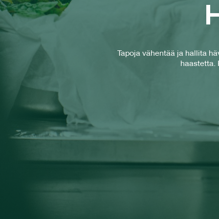
H
Tapoja vähentää ja hallita 
haastetta. 