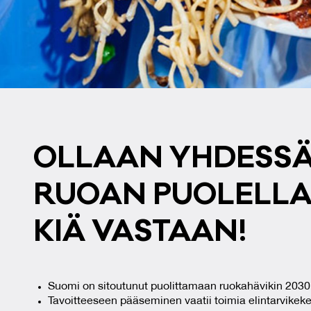
OL­LAAN YH­DES­S
RUOAN PUO­LEL­LA,
KIÄ VAS­TAAN!
Suomi on sitoutunut
puolittamaan ruokahävikin 2030
Tavoitteeseen pääseminen vaatii toimia elintarvikeke