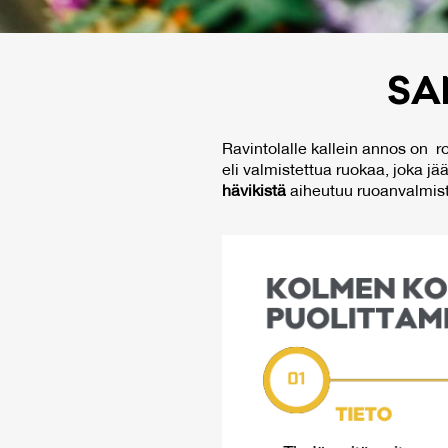
SA­
Ravintolalle kallein annos on ​ 
eli valmistettua ruokaa, joka jää
hävikistä
aiheutuu ruoanvalmist