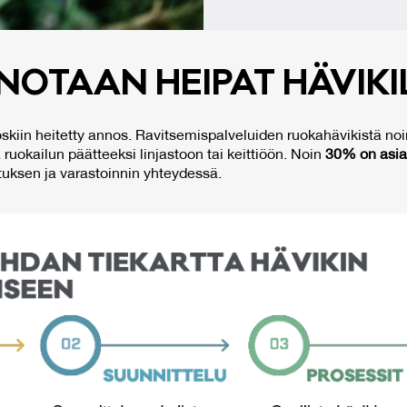
NO­TAAN HEI­PAT HÄ­VI­KI
roskiin heitetty annos. Ravitsemispalveluiden ruokahävikistä noi
 ruokailun päätteeksi linjastoon tai keittiöön.​ Noin
30% on asia
uksen ja varastoinnin yhteydessä.