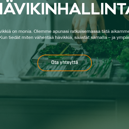
Ä­VI­KIN­HAL­LIN­
hävikkiä on monia. Olemme apunasi ratkaisemassa tätä aikamme
Kun tiedät miten vähentää hävikkiä, säästät samalla – ja ympäri
Ota yhteyttä