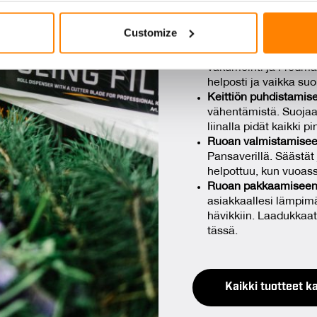
kaikki henkilökunnan jä
e content and ads, to provide social media features and to analy
Customize
hävikin vähentämiseksi, 
 our site with our social media, advertising and analytics partn
 provided to them or that they’ve collected from your use of their
Ruon säilömiseen ja
vakumointi ja Fredma
helposti ja vaikka suo
Keittiön puhdistamise
vähentämistä. Suojaa 
liinalla pidät kaikki 
Ruoan valmistamise
Pansaverillä. Säästä
helpottuu, kun vuoa
Ruoan pakkaamiseen 
asiakkaallesi lämpimän
hävikkiin. Laadukkaat
tässä.
Kaikki tuotteet