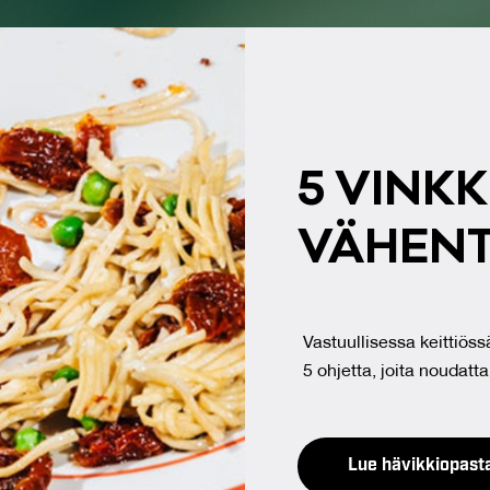
5 VINK­K
VÄ­HEN­T
Vastuullisessa keittiö
5 ohjetta, joita noudatta
Lue hävikkiopast