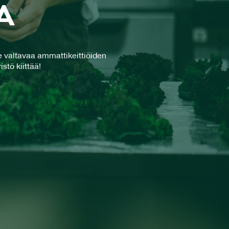
TA
 valtavaa ammattikeittiöiden
stö kiittää!