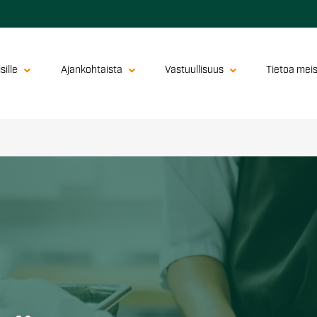
sille
Ajankohtaista
Vastuullisuus
Tietoa mei