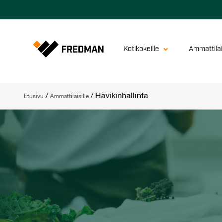
Kotikokeille
Ammattilai
/
/
Hävikinhallinta
Etusivu
Ammattilaisille