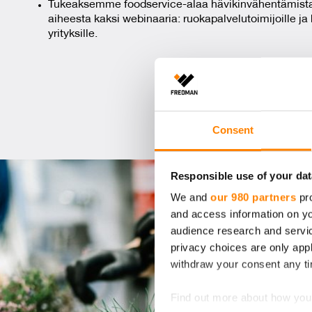
Tukeaksemme foodservice-alaa hävikinvähentämista
aiheesta kaksi webinaaria: ruokapalvelutoimijoille ja h
yrityksille.
Katso we
Consent
Responsible use of your dat
We and
our 980 partners
pro
and access information on yo
audience research and servi
privacy choices are only app
withdraw your consent any tim
Find out more about how your