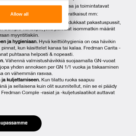
senet tiedostavat oman vastuunsa ja toimintatavat
se our traffic. We also share
Allow all
ollaan jo pitkällä. Meiltä löytyy ratkaisut mm:
ers who may combine it with
 services.
 pakastamiseen.
Tiiviit rasiat, laadukkaat pakastuspussit,
n Comple-konsepti, jolla pakkaat isommatkin määrät
raan myyntitiskiin.
en ja hygieniaan.
Hyvä keittiöhygienia on osa hävikin
pinnat, kun käsittelet kanaa tai kalaa. Fredman Carita -
pinnat puhtaana helposti & nopeasti.
en.
Vähennä valmistushävikkiä suojaamalla GN-vuoat
t jopa yhden annoksen per GN 1/1 vuoka ja tiskaaminen
ssa on vähemmän rasvaa.
ja kuljettamiseen.
Kun tilattu ruoka saapuu
ä ja sellaisena kuin olit suunnitellut, niin se ei päädy
 Fredman Comple -rasiat ja -kuljetuslaatikot auttavat
 kaupassamme