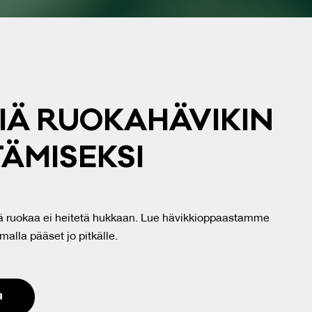
IÄ RUO­KA­HÄ­VI­KIN
Ä­MI­SEK­SI
ssä ruokaa ei heitetä hukkaan. Lue hävikkioppaastamme
malla pääset jo pitkälle.
a