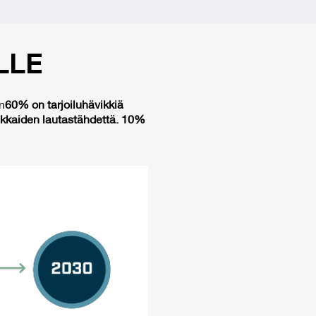
L­LE
n
60% on tarjoiluhävikkiä
kkaiden lautastähdettä. 10%