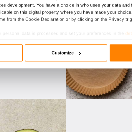
I­RAK­KA
ces development. You have a choice in who uses your data and 
licable on this digital property where you have made your choic
e from the Cookie Declaration or by clicking on the Privacy trig
ti: Omenapiirakka
 personal data is processed and set your preferences in the
det
e content and ads, to provide social media features and to analy
Customize
 our site with our social media, advertising and analytics partn
 provided to them or that they’ve collected from your use of their