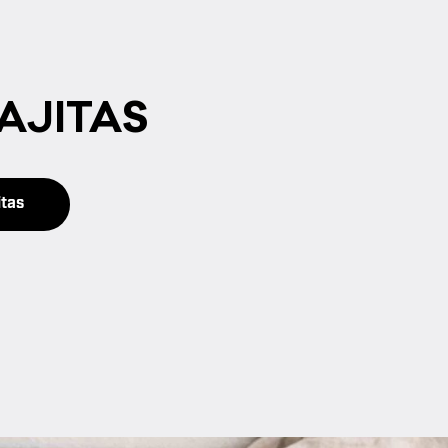
­JI­TAS
itas