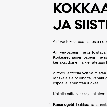
KOK­KAA 
JA SIIS­TI
Airfryer tekee ruoanlaitosta no
Airfryer-paperimme on loistava l
Korkeareunainen paperimme suoj
kertakäyttöinen ja kierrätetään 
Airfryer-laitteella voit valmista
ranskalaisia perunoita, kananuget
leipoa ja lämmittää ruokaa.
Kokeile näitä vinkkejä tai alemp
Kananugetit
: Leikkaa kananrint