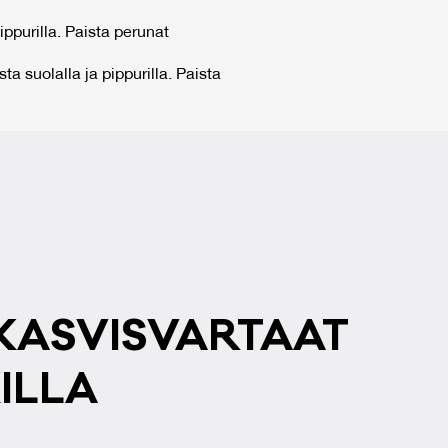
ippurilla. Paista perunat
ta suolalla ja pippurilla. Paista
KAS­VIS­VAR­TAAT
KIL­LA