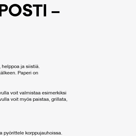
POS­TI –
helppoa ja siistiä.
älkeen. Paperi on
avulla voit valmistaa esimerkiksi
ulla voit myös paistaa, grillata,
a pyörittele korppujauhoissa.