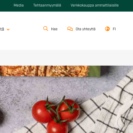
Media
Tehtaanmyymälä
Verkkokauppa ammattilaisille
stä
Hae
Ota yhteyttä
FI