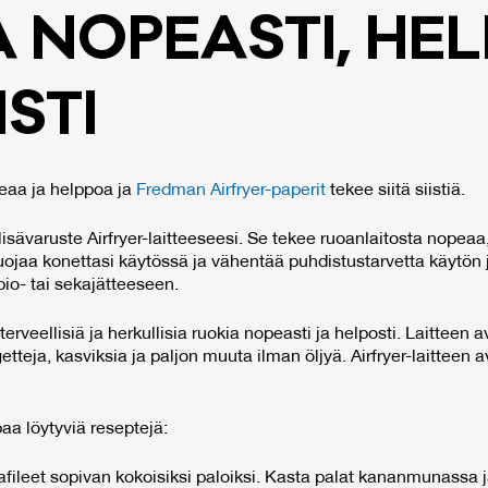
NO­PEAS­TI, HEL­
S­TI
peaa ja helppoa ja
Fredman Airfryer-paperit
tekee siitä siistiä.
isävaruste Airfryer-laitteeseesi. Se tekee ruoanlaitosta nopeaa, 
aa konettasi käytössä ja vähentää puhdistustarvetta käytön j
bio- tai sekajätteeseen.
a terveellisiä ja herkullisia ruokia nopeasti ja helposti. Laitteen 
teja, kasviksia ja paljon muuta ilman öljyä. Airfryer-laitteen av
aa löytyviä reseptejä:
afileet sopivan kokoisiksi paloiksi. Kasta palat kananmunassa j