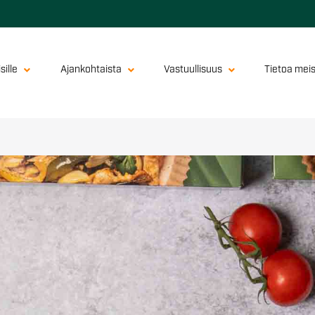
sille
Ajankohtaista
Vastuullisuus
Tietoa mei