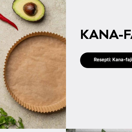
KA­NA-FA
Resepti: Kana-faj