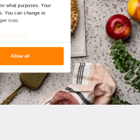
for what purposes. Your
es. You can change or
ger icon.
ails section
.
se our traffic. We also share
Allow all
ers who may combine it with
 services.