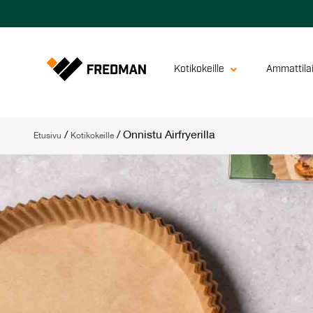
Kotikokeille
Ammattilai
/
/
Onnistu Airfryerilla
Etusivu
Kotikokeille