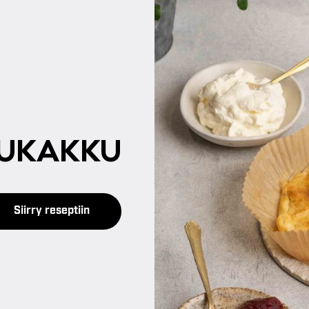
U­KAK­KU
Siirry reseptiin