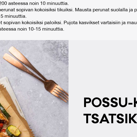
 200 asteessa noin 10 minuuttia.
perunat sopivan kokoisiksi tikuiksi. Mausta perunat suolalla ja p
15 minuuttia.
t sopivan kokoisiksi paloiksi. Pujota kasvikset vartaisiin ja maus
asteessa noin 10-15 minuuttia.
POS­SU-
TSAT­SI­