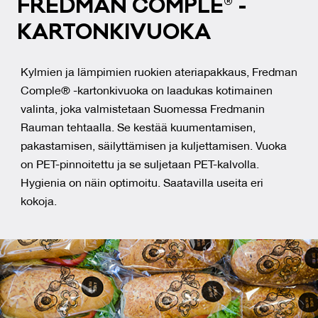
FRED­MAN COMP­LE® -
KAR­TON­KI­VUO­KA
Kylmien ja lämpimien ruokien ateriapakkaus, Fredman
Comple® -kartonkivuoka on laadukas kotimainen
valinta, joka valmistetaan Suomessa Fredmanin
Rauman tehtaalla. Se kestää kuumentamisen,
pakastamisen, säilyttämisen ja kuljettamisen. Vuoka
on PET-pinnoitettu ja se suljetaan PET-kalvolla.
Hygienia on näin optimoitu. Saatavilla useita eri
kokoja.