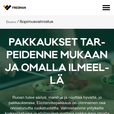
Media
/
Sopimusvalmistus
Etusivu
Tehtaanmyymälä
Verkkokauppa ammattilaisille
Hae
PAK­KAUK­SET TAR­
English
Suomi
PEI­DEN­NE MU­KAAN
JA OMAL­LA IL­MEEL­
LÄ
Ruoan tulee säilyä, maistua ja näyttää hyvältä, jo
pakkauksessa. Elintarvikepakkaus on olennainen osa
onnistunutta ruokatuotetta. Valmistamme yrityksille
korkealaatuisia ja elintarviketurvallisia pakkauksia omalla