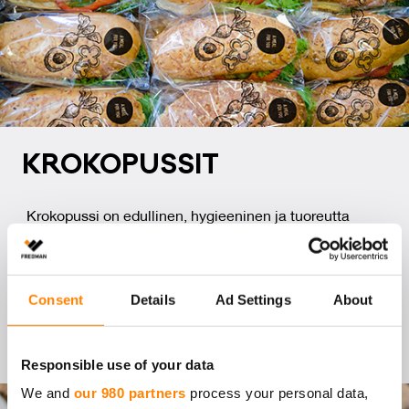
KRO­KO­PUS­SIT
Krokopussi on edullinen, hygieeninen ja tuoreutta
suojaava pakkausratkaisu useille erilaisille ruoka-
annoksille. Toimiva elintarvikepakkaus esimerkiksi
sämpylöille, piiraille, salaateille ja eineksille. Sen tiivis
Consent
Details
Ad Settings
About
sauma säilyttää ruokien maun ja tuoreuden
turvallisesti. Useita kokoja.
Responsible use of your data
We and
our 980 partners
process your personal data,