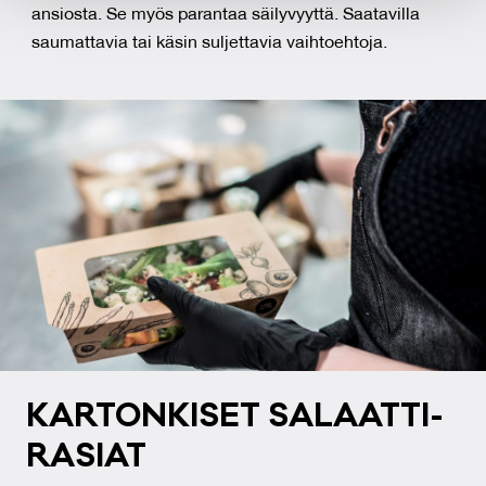
provided to them or that they’ve collected from your use
ansiosta. Se myös parantaa säilyvyyttä. Saatavilla
of their services.
saumattavia tai käsin suljettavia vaihtoehtoja.
KAR­TON­KI­SET SA­LAAT­TI­
RA­SIAT