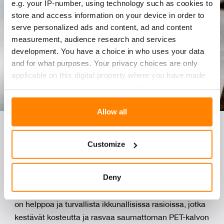
e.g. your IP-number, using technology such as cookies to
store and access information on your device in order to
serve personalized ads and content, ad and content
measurement, audience research and services
development. You have a choice in who uses your data
and for what purposes. Your privacy choices are only
applicable on this digital property where you have made
your choices. You can change or withdraw your consent
any time from the Cookie Declaration or by clicking on
the Privacy trigger icon.
Allow all
KAR­TON­KI­SET KOL­MIO­LEI­
Find out more about how your personal data is processed
Customize
PÄ- JA TOR­TIL­LA­KO­TE­LOT
and set your preferences in the
details section
.
We use cookies to personalise content and ads, to
Deny
Kartonkinen kolmioleipä- tai tortillakotelo säilyttää
provide social media features and to analyse our traffic.
leipätuotteet tuoreina ja siisteinä. Kuljetus ja säilytys
We also share information about your use of our site with
on helppoa ja turvallista ikkunallisissa rasioissa, jotka
our social media, advertising and analytics partners who
kestävät kosteutta ja rasvaa saumattoman PET-kalvon
may combine it with other information that you’ve