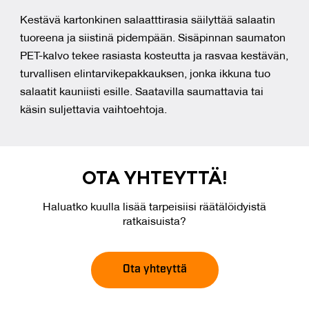
Kestävä kartonkinen salaatttirasia säilyttää salaatin
tuoreena ja siistinä pidempään. Sisäpinnan saumaton
PET-kalvo tekee rasiasta kosteutta ja rasvaa kestävän,
turvallisen elintarvikepakkauksen, jonka ikkuna tuo
salaatit kauniisti esille. Saatavilla saumattavia tai
käsin suljettavia vaihtoehtoja.
OTA YH­TEYT­TÄ!
Haluatko kuulla lisää tarpeisiisi räätälöidyistä
ratkaisuista?
Ota yhteyttä