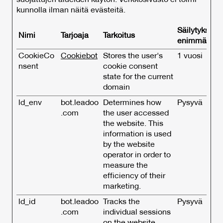
suojattujen alueiden käytön. Verkkosivusto ei toimi
kunnolla ilman näitä evästeitä.
Säilytyksen
Nimi
Tarjoaja
Tarkoitus
enimmäiske
CookieCo
Cookiebot
Stores the user's
1 vuosi
nsent
cookie consent
state for the current
domain
ld_env
bot.leadoo
Determines how
Pysyvä
.com
the user accessed
the website. This
information is used
by the website
operator in order to
measure the
efficiency of their
marketing.
ld_id
bot.leadoo
Tracks the
Pysyvä
.com
individual sessions