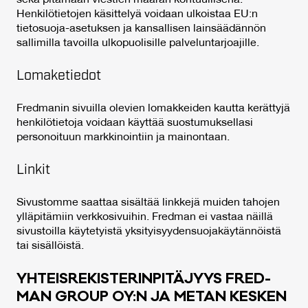
sekä pitämään viestien määrän kohtuullisena.
Henkilötietojen käsittelyä voidaan ulkoistaa EU:n
tietosuoja-asetuksen ja kansallisen lainsäädännön
sallimilla tavoilla ulkopuolisille palveluntarjoajille.
Lomaketiedot
Fredmanin sivuilla olevien lomakkeiden kautta kerättyjä
henkilötietoja voidaan käyttää suostumuksellasi
personoituun markkinointiin ja mainontaan.
Linkit
Sivustomme saattaa sisältää linkkejä muiden tahojen
ylläpitämiin verkkosivuihin. Fredman ei vastaa näillä
sivustoilla käytetyistä yksityisyydensuojakäytännöistä
tai sisällöistä.
YH­TEIS­RE­KIS­TE­RIN­PI­TÄ­JYYS FRED­
MAN GROUP OY:N JA ME­TAN KES­KEN