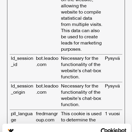
on the website,
allowing the
website to compile
statistical data
from multiple visits.
This data can also
be used to create
leads for marketing
purposes.
ld_session
bot.leadoo
Necessary for the
Pysyvä
_id
.com
functionality of the
website's chat-box
function.
ld_session
bot.leadoo
Necessary for the
Pysyvä
_origin
.com
functionality of the
website's chat-box
function.
pll_langua
fredmangr
This cookie is used
1 vuosi
ge
oup.com
to determine the
preferred language