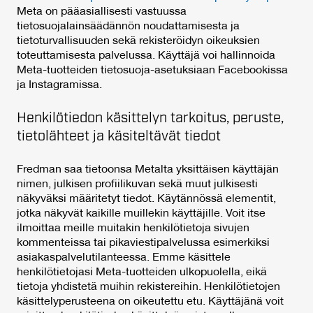
Meta on pääasiallisesti vastuussa
tietosuojalainsäädännön noudattamisesta ja
tietoturvallisuuden sekä rekisteröidyn oikeuksien
toteuttamisesta palvelussa. Käyttäjä voi hallinnoida
Meta-tuotteiden tietosuoja-asetuksiaan Facebookissa
ja Instagramissa.
Henkilötiedon käsittelyn tarkoitus, peruste,
tietolähteet ja käsiteltävät tiedot
Fredman saa tietoonsa Metalta yksittäisen käyttäjän
nimen, julkisen profiilikuvan sekä muut julkisesti
näkyväksi määritetyt tiedot. Käytännössä elementit,
jotka näkyvät kaikille muillekin käyttäjille. Voit itse
ilmoittaa meille muitakin henkilötietoja sivujen
kommenteissa tai pikaviestipalvelussa esimerkiksi
asiakaspalvelutilanteessa. Emme käsittele
henkilötietojasi Meta-tuotteiden ulkopuolella, eikä
tietoja yhdistetä muihin rekistereihin. Henkilötietojen
käsittelyperusteena on oikeutettu etu. Käyttäjänä voit