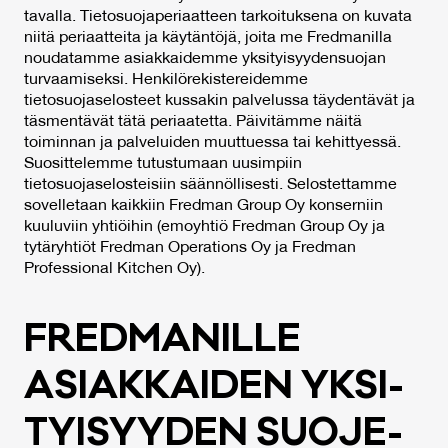
tavalla. Tietosuojaperiaatteen tarkoituksena on kuvata
niitä periaatteita ja käytäntöjä, joita me Fredmanilla
noudatamme asiakkaidemme yksityisyydensuojan
turvaamiseksi. Henkilörekistereidemme
tietosuojaselosteet kussakin palvelussa täydentävät ja
täsmentävät tätä periaatetta. Päivitämme näitä
toiminnan ja palveluiden muuttuessa tai kehittyessä.
Suosittelemme tutustumaan uusimpiin
tietosuojaselosteisiin säännöllisesti. Selostettamme
sovelletaan kaikkiin Fredman Group Oy konserniin
kuuluviin yhtiöihin (emoyhtiö Fredman Group Oy ja
tytäryhtiöt Fredman Operations Oy ja Fredman
Professional Kitchen Oy).
FRED­MA­NIL­LE
ASIAK­KAI­DEN YK­SI­
TYI­SYY­DEN SUO­JE­