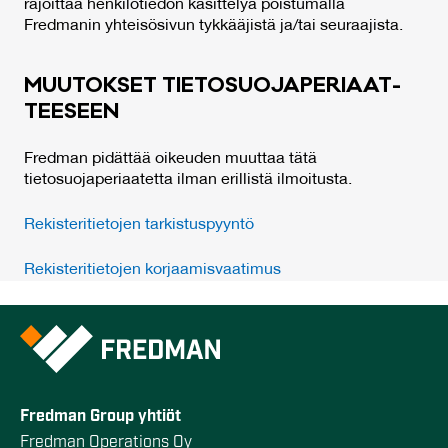
rajoittaa henkilötiedon käsittelyä poistumalla
Fredmanin yhteisösivun tykkääjistä ja/tai seuraajista.
MUU­TOK­SET TIE­TO­SUO­JA­PE­RIAAT­
TEE­SEEN
Fredman pidättää oikeuden muuttaa tätä
tietosuojaperiaatetta ilman erillistä ilmoitusta.
Rekisteritietojen tarkistuspyyntö
Rekisteritietojen korjaamisvaatimus
Fredman Group yhtiöt
Fredman Operations Oy