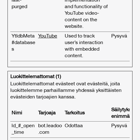
last-
implementation
purged
and functionality of
YouTube video-
content on the
website.
YtIdbMeta
YouTube
Used to track
Pysyvä
#database
user’s interaction
s
with embedded
content.
Luokittelemattomat (1)
Luokittelemattomat evästeet ovat evästeitä, joita
luokittelemme parhaillamme yhdessä yksittäisten
evästeiden tarjoajien kanssa.
Säilytyksen
Nimi
Tarjoaja
Tarkoitus
enimmäiske
ld_#_open
bot.leadoo
Odottaa
Pysyvä
_time
.com