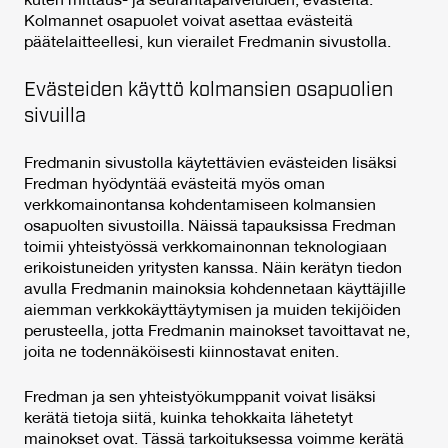
kuten mittaus- ja seurantapalveluiden, evästeitä.
Kolmannet osapuolet voivat asettaa evästeitä
päätelaitteellesi, kun vierailet Fredmanin sivustolla.
Evästeiden käyttö kolmansien osapuolien
sivuilla
Fredmanin sivustolla käytettävien evästeiden lisäksi
Fredman hyödyntää evästeitä myös oman
verkkomainontansa kohdentamiseen kolmansien
osapuolten sivustoilla. Näissä tapauksissa Fredman
toimii yhteistyössä verkkomainonnan teknologiaan
erikoistuneiden yritysten kanssa. Näin kerätyn tiedon
avulla Fredmanin mainoksia kohdennetaan käyttäjille
aiemman verkkokäyttäytymisen ja muiden tekijöiden
perusteella, jotta Fredmanin mainokset tavoittavat ne,
joita ne todennäköisesti kiinnostavat eniten.
Fredman ja sen yhteistyökumppanit voivat lisäksi
kerätä tietoja siitä, kuinka tehokkaita lähetetyt
mainokset ovat. Tässä tarkoituksessa voimme kerätä