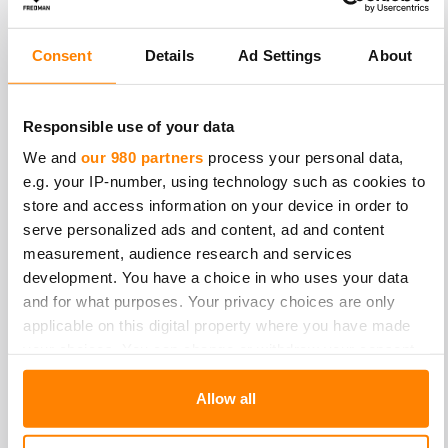
of the visitor and
sets the language
accordingly on the
Consent
Details
Ad Settings
About
website, if possible.
Responsible use of your data
Tilastot (3)
Tilastoevästeet auttavat sivuston omistajia
We and
our 980 partners
process your personal data,
ymmärtämään, miten käyttäjät ovat
e.g. your IP-number, using technology such as cookies to
vuorovaikutuksessa sivustojen kanssa, keräämällä ja
store and access information on your device in order to
raportoimalla tietoja nimettömästi.
serve personalized ads and content, ad and content
measurement, audience research and services
Säilytyksen
Nimi
Tarjoaja
Tarkoitus
development. You have a choice in who uses your data
enimmäiske
and for what purposes. Your privacy choices are only
_ga
Google
Registers a unique
2
applicable on this digital property where you have made
ID that is used to
vuotta
your choices. You can change or withdraw your consent
generate statistical
any time from the Cookie Declaration or by clicking on the
data on how the
visitor uses the
Privacy trigger icon.
Allow all
website.
Find out more about how your personal data is processed
_ga_#
Google
Used by Google
2