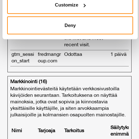
Customize
Analytics to collect
vuotta
and set your preferences in the
details section
.
data on the number
of times a user has
We use cookies to personalise content and ads, to
Deny
visited the website
provide social media features and to analyse our traffic.
as well as dates for
We also share information about your use of our site with
the first and most
our social media, advertising and analytics partners who
recent visit.
may combine it with other information that you’ve
gtm_sessi
fredmangr
Odottaa
1 päivä
provided to them or that they’ve collected from your use
on_start
oup.com
of their services.
Markkinointi (16)
Markkinointievästeitä käytetään verkkosivustoilla
kävijöiden seurantaan. Tarkoituksena on näyttää
mainoksia, jotka ovat sopivia ja kiinnostavia
yksittäisille käyttäjille, ja siten arvokkaampia
julkaisijoille ja kolmansien osapuolten mainostajille.
Säilytyksen
Nimi
Tarjoaja
Tarkoitus
enimmäiske