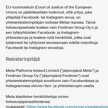
EU-tuomioistuin (Court of Justice of the European
Union) on päätöksellään todennut, että yritys, joka
ylläpitää Facebook- tai Instagram-sivua, on
yhteisrekisterinpitäjän roolissa Metan kanssa. Tämä
tietosuojaseloste koskee vain Fredman Group Oy:n ja
sen tytäryhtiöiden Facebook- ja Instagram-
yhteisösivuja ja koskee niitä henkilöitä, jotka ovat
tykänneet tai ryhtyneet seuraamaan edellä mainittuja
Facebook tai Instagram-sivustoja.
Rekisterinpitäjä
Meta Platforms Ireland Limited (”jäljempänä Meta”) ja
Fredman Group Oy (”jäljempänä Fredman”) ovat
yhteisrekisterinpitäjiä soveltuvin osin Facebookissa ja
Instagramissa olevien fani- ja yhteisösivujen osalta.
Meta käsittelee henkilötietoja omien
tietosuojaperiaatteidensa
mukaisesti:
https://www.facebook.com/privacy/explanation