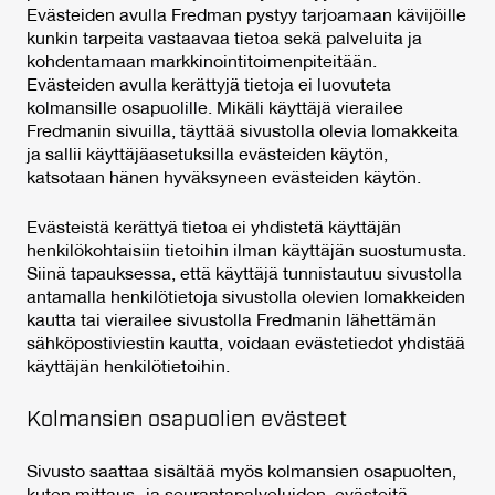
Evästeiden avulla Fredman pystyy tarjoamaan kävijöille
kunkin tarpeita vastaavaa tietoa sekä palveluita ja
kohdentamaan markkinointitoimenpiteitään.
Evästeiden avulla kerättyjä tietoja ei luovuteta
kolmansille osapuolille. Mikäli käyttäjä vierailee
Fredmanin sivuilla, täyttää sivustolla olevia lomakkeita
ja sallii käyttäjäasetuksilla evästeiden käytön,
katsotaan hänen hyväksyneen evästeiden käytön.
Evästeistä kerättyä tietoa ei yhdistetä käyttäjän
henkilökohtaisiin tietoihin ilman käyttäjän suostumusta.
Siinä tapauksessa, että käyttäjä tunnistautuu sivustolla
antamalla henkilötietoja sivustolla olevien lomakkeiden
kautta tai vierailee sivustolla Fredmanin lähettämän
sähköpostiviestin kautta, voidaan evästetiedot yhdistää
käyttäjän henkilötietoihin.
Kolmansien osapuolien evästeet
Sivusto saattaa sisältää myös kolmansien osapuolten,