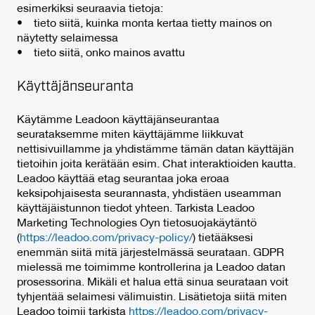
esimerkiksi seuraavia tietoja:
• tieto siitä, kuinka monta kertaa tietty mainos on
näytetty selaimessa
• tieto siitä, onko mainos avattu
Käyttäjänseuranta
Käytämme Leadoon käyttäjänseurantaa
seurataksemme miten käyttäjämme liikkuvat
nettisivuillamme ja yhdistämme tämän datan käyttäjän
tietoihin joita kerätään esim. Chat interaktioiden kautta.
Leadoo käyttää etag seurantaa joka eroaa
keksipohjaisesta seurannasta, yhdistäen useamman
käyttäjäistunnon tiedot yhteen. Tarkista Leadoo
Marketing Technologies Oyn tietosuojakäytäntö
(
https://leadoo.com/privacy-policy/
) tietääksesi
enemmän siitä mitä järjestelmässä seurataan. GDPR
mielessä me toimimme kontrollerina ja Leadoo datan
prosessorina. Mikäli et halua että sinua seurataan voit
tyhjentää selaimesi välimuistin. Lisätietoja siitä miten
Leadoo toimii tarkista
https://leadoo.com/privacy-