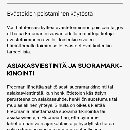
Evästeiden poistaminen käytöstä
Voit halutessasi kytkeä evästetoiminnon pois päältä, jos
et halua Fredmanin saavan edellä mainittuja tietoja
evästetoiminnon avulla. Joidenkin sivujen
häiriöttömälle toimimiselle evästeet ovat kuitenkin
tarpeellisia.
ASIA­KAS­VIES­TIN­TÄ JA SUO­RA­MARK­
KI­NOIN­TI
Fredman lähettää sähköisesti suoramarkkinointi tai
asiakasviestintää, kun henkilötietojen käsittelyn
perusteena on asiakassuhde, henkilön suostumus tai
muu asiallinen yhteys. Sinulla on oikeus kieltää
Fredmania lähettämästä suoramarkkinointia tai
asiakasviestejä. Huomaathan, että pyrimme
lähettämään vain ajankohtaista ja hyödyllistä tietoa