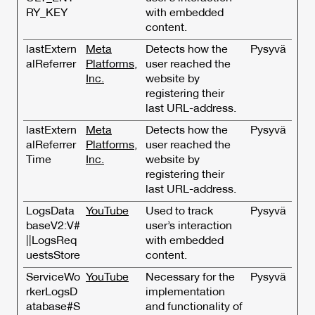
RY_KEY
with embedded
content.
lastExtern
Meta
Detects how the
Pysyvä
alReferrer
Platforms,
user reached the
Inc.
website by
registering their
last URL-address.
lastExtern
Meta
Detects how the
Pysyvä
alReferrer
Platforms,
user reached the
Time
Inc.
website by
registering their
last URL-address.
LogsData
YouTube
Used to track
Pysyvä
baseV2:V#
user’s interaction
||LogsReq
with embedded
uestsStore
content.
ServiceWo
YouTube
Necessary for the
Pysyvä
rkerLogsD
implementation
atabase#S
and functionality of