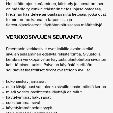
Henkilötietojen kerääminen, käsittely ja luovuttaminen
on määritelty kunkin rekisterin tietosuojaselosteessa.
Fredman käsittelee ainoastaan niitä tietojasi, jotka ovat
toimintamme kannalta tarpeellisia ja
tietosuojaselosteen käyttötarkoituksessa määriteltyjä.
VERK­KO­SI­VU­JEN SEU­RAN­TA
Fredmanin verkkosivut ovat kaikille avoimia eikä
sivujen selaaminen edellytä rekisteröintiä. Sivustolla
kerätään verkkopalvelun käytöstä tilastotietoja sivuston
kehittämisen tueksi. Palvelun käytöstä kerätään
seuraavat tilastolliset tiedot evästeiden avulla:
kokonaiskävijämäärät
onko kävijä uusi vai tuleeko sivuille ensimmäistä kertaa
mistä verkko-osoitteesta käyttäjä on tullut
käytetyimmät hakusanat
suosituimmat sivut
käytetyimmät selaintyypit