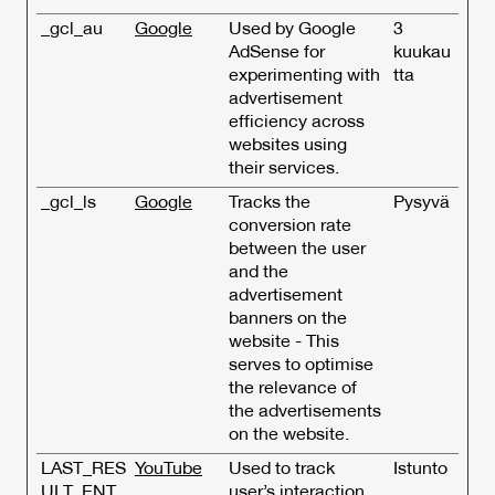
_gcl_au
Google
Used by Google
3
AdSense for
kuukau
experimenting with
tta
advertisement
efficiency across
websites using
their services.
_gcl_ls
Google
Tracks the
Pysyvä
conversion rate
between the user
and the
advertisement
banners on the
website - This
serves to optimise
the relevance of
the advertisements
on the website.
LAST_RES
YouTube
Used to track
Istunto
ULT_ENT
user’s interaction