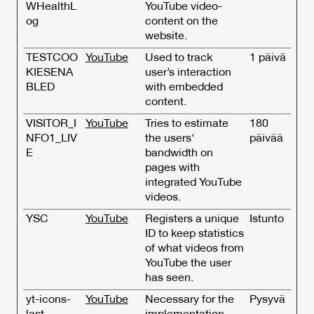
WHealthL
YouTube video-
og
content on the
website.
TESTCOO
YouTube
Used to track
1 päivä
KIESENA
user’s interaction
BLED
with embedded
content.
VISITOR_I
YouTube
Tries to estimate
180
NFO1_LIV
the users'
päivää
E
bandwidth on
pages with
integrated YouTube
videos.
YSC
YouTube
Registers a unique
Istunto
ID to keep statistics
of what videos from
YouTube the user
has seen.
yt-icons-
YouTube
Necessary for the
Pysyvä