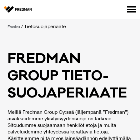
Media
/
Tietosuojaperiaate
Etusivu
Tehtaanmyymälä
Verkkokauppa ammattilaisille
Hae
FRED­MAN
English
Suomi
GROUP TIE­TO­
SUO­JA­PE­RIAA­TE
Meillä Fredman Group Oy:ssä (jäljempänä ”Fredman”)
asiakkaidemme yksityisyydensuoja on tärkeää.
Sitoudumme suojaamaan henkilötietoja ja muita
palveluidemme yhteydessä kerättäviä tietoja.
Käsittelemme niitä myös lainsäädännön edellyttämällä