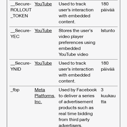
__Secure-
YouTube
Used to track
180
ROLLOUT
user’s interaction
päivää
_TOKEN
with embedded
content.
__Secure-
YouTube
Stores the user's
Istunto
YEC
video player
preferences using
embedded
YouTube video
__Secure-
YouTube
Used to track
180
YNID
user’s interaction
päivää
with embedded
content.
_fbp
Meta
Used by Facebook
3
Platforms,
to deliver a series
kuukau
Inc.
of advertisement
tta
products such as
real time bidding
from third party
advertisers.