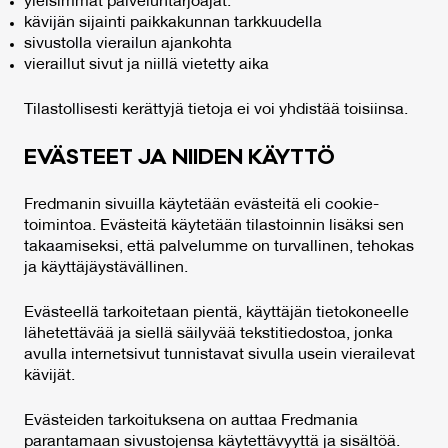
yleisimmät palveluntarjoajat.
kävijän sijainti paikkakunnan tarkkuudella
sivustolla vierailun ajankohta
vieraillut sivut ja niillä vietetty aika
Tilastollisesti kerättyjä tietoja ei voi yhdistää toisiinsa.
EVÄS­TEET JA NII­DEN KÄYT­TÖ
Fredmanin sivuilla käytetään evästeitä eli cookie-
toimintoa. Evästeitä käytetään tilastoinnin lisäksi sen
takaamiseksi, että palvelumme on turvallinen, tehokas
ja käyttäjäystävällinen.
Evästeellä tarkoitetaan pientä, käyttäjän tietokoneelle
lähetettävää ja siellä säilyvää tekstitiedostoa, jonka
avulla internetsivut tunnistavat sivulla usein vierailevat
kävijät.
Evästeiden tarkoituksena on auttaa Fredmania
parantamaan sivustojensa käytettävyyttä ja sisältöä.