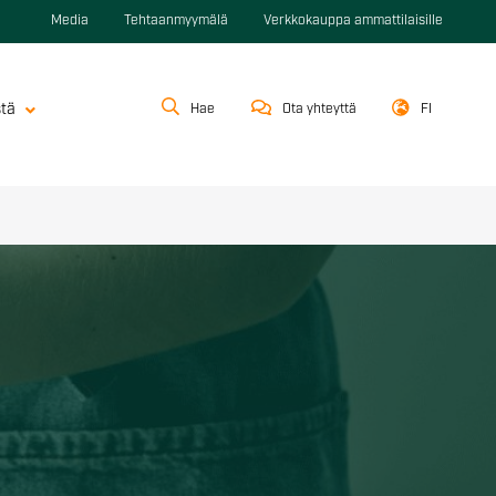
Media
Tehtaanmyymälä
Verkkokauppa ammattilaisille
stä
Hae
Ota yhteyttä
FI