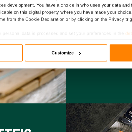
ces development. You have a choice in who uses your data and 
licable on this digital property where you have made your choic
Tehtaanmyymälässämme o
e from the Cookie Declaration or by clicking on the Privacy trig
ruuanlaittoon ja puhdis
tuotteista, joita vähittä
 personal data is processed and set your preferences in the
det
e content and ads, to provide social media features and to analy
Customize
 our site with our social media, advertising and analytics partn
Katso aukioloajat
 provided to them or that they’ve collected from your use of their