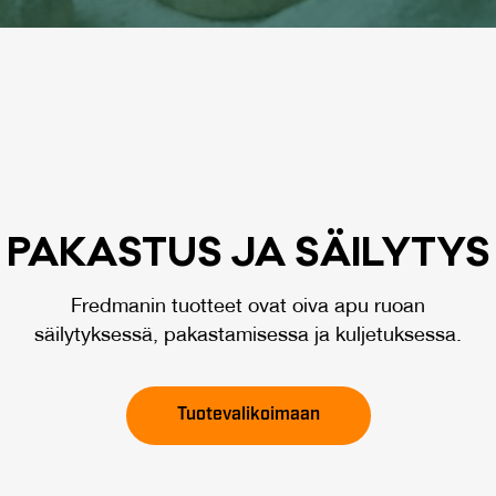
PA­KAS­TUS JA SÄI­LY­TYS
Fredmanin tuotteet ovat oiva apu ruoan
säilytyksessä, pakastamisessa ja kuljetuksessa.
Tuotevalikoimaan