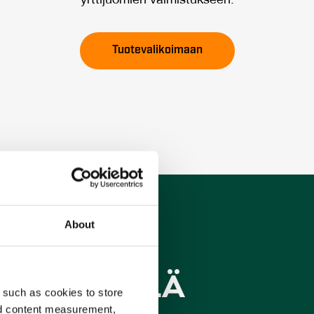
yrttijuomien valmistukseen.
Tuotevalikoimaan
About
N­MYY­MÄ­LÄ
 such as cookies to store
nd content measurement,