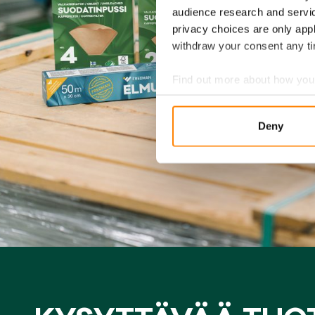
audience research and servi
privacy choices are only app
withdraw your consent any tim
Find out more about how your
We use cookies to personalis
Deny
information about your use of
other information that you’ve