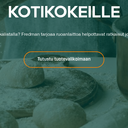
KO­TI­KO­KEIL­LE
alistalla? Fredman tarjoaa ruoanlaittoa helpottavat ratkaisut jok
Tutustu tuotevalikoimaan