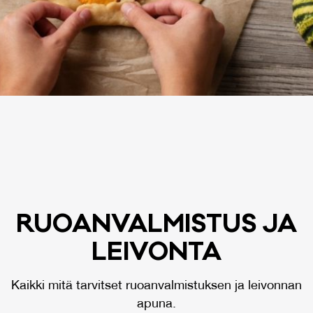
RUOAN­VAL­MIS­TUS JA
LEI­VON­TA
Kaikki mitä tarvitset ruoanvalmistuksen ja leivonnan
apuna.