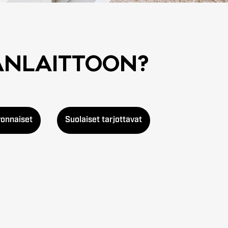
AN­LAIT­TOON?
vonnaiset
Suolaiset tarjottavat