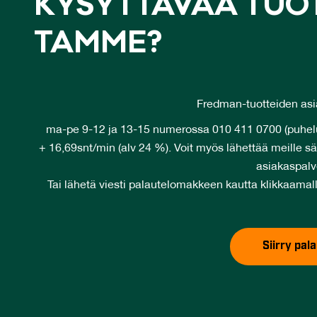
KY­SYT­TÄ­VÄÄ TUOT
TAM­ME?
Fredman-tuotteiden asi
ma-pe 9-12 ja 13-15 numerossa 010 411 0700 (puhelu
+ 16,69snt/min (alv 24 %). Voit myös lähettää meille s
asiakaspal
Tai lähetä viesti palautelomakkeen kautta klikkaamall
Siirry pa