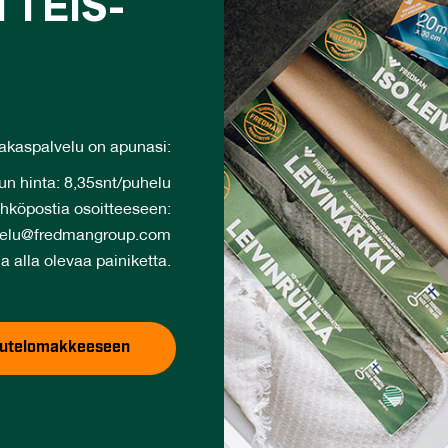
­TEIS­
akaspalvelu on apunasi:
n hinta: 8,35snt/puhelu
ähköpostia osoitteeseen:
velu@fredmangroup.com
a alla olevaa painiketta.
lautelomakkeeseen