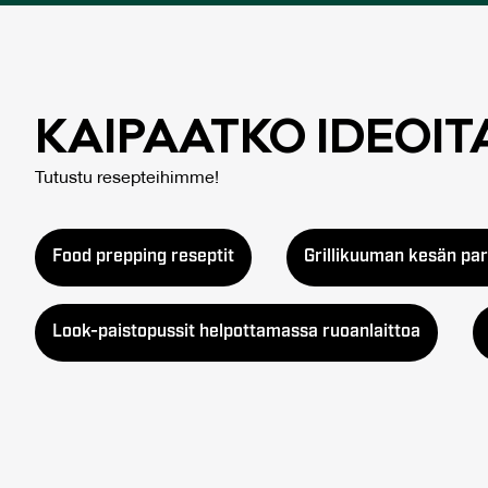
KAI­PAAT­KO IDEOI­
Tutustu resepteihimme!
Food prepping reseptit
Grillikuuman kesän par
Look-paistopussit helpottamassa ruoanlaittoa