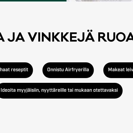
TA JA VINK­KE­JÄ RUO
haat reseptit
Onnistu Airfryerilla
Makeat lei
Ideoita myyjäisiin, nyyttäreille tai mukaan otettavaksi