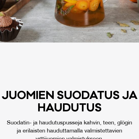
JUO­MIEN SUO­DA­TUS JA
HAU­DU­TUS
Suodatin- ja haudutuspusseja kahvin, teen, glögin
ja erilaisten hauduttamalla valmistettavien