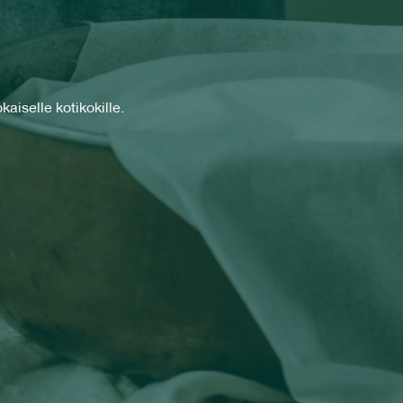
aiselle kotikokille.