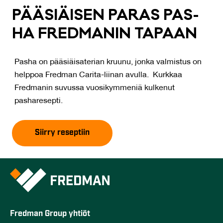
PÄÄ­SIÄI­SEN PA­RAS PAS­
HA FRED­MA­NIN TA­PAAN
Pasha on pääsiäisaterian kruunu, jonka valmistus on
helppoa Fredman Carita-liinan avulla. Kurkkaa
Fredmanin suvussa vuosikymmeniä kulkenut
pasharesepti.
Siirry reseptiin
Fredman Group yhtiöt