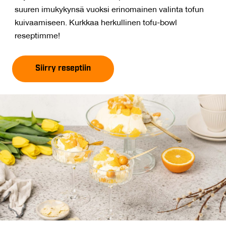
suuren imukykynsä vuoksi erinomainen valinta tofun
kuivaamiseen. Kurkkaa herkullinen tofu-bowl
reseptimme!
Siirry reseptiin