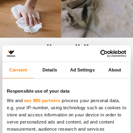
VOIT KÄYT­TÄÄ KUI­
TU­LII­NAA MYÖS
Consent
Details
Ad Settings
About
RUOAN­LAI­TON JA
SII­VOUK­SEN LI­SÄK­SI
Responsible use of your data
We and
our 980 partners
process your personal data,
NÄIN:
e.g. your IP-number, using technology such as cookies to
store and access information on your device in order to
serve personalized ads and content, ad and content
3. Kokeile liinaa
vauvanhoitoon
. Kuituliina sopii
measurement, audience research and services
mainiosti pukluliinaksi, ruokalapuksi tai kasvojen ja