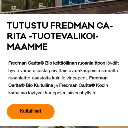
TU­TUS­TU FRED­MAN CA­
RI­TA -TUO­TE­VA­LI­KOI­
MAAM­ME
Fredman Carita® Bio
keittiöliinan ruoanlaittoon
löydät
hyvin varustelluista päivittäistavarakaupoista samalta
ruoanlaitto-osastolta kuin leivinpaperit.
Fredman
Carita® Bio Kuituliina
ja
Fredman
Carita® Kodin
kuituliina
löytyvät kauppojen siivoushyllyltä.
Kuituliinat