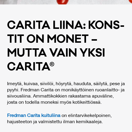
CA­RI­TA LII­NA: KONS­
TIT ON MO­NET –
MUT­TA VAIN YK­SI
CA­RI­TA
®
Imeytä, kuivaa, siivilöi, höyrytä, hauduta, säilytä, pese ja
pyyhi. Fredman Carita on monikäyttöinen ruoanlaitto- ja
siivousliina. Ammattikokkien rakastama apuväline,
josta on todella moneksi myös kotikeittiössä.
Fredman Carita kuituliina
on elintarvikekelpoinen,
hajusteeton ja valmistettu ilman kemikaaleja.