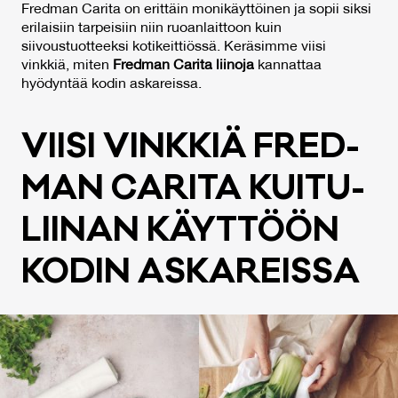
Fredman Carita on erittäin monikäyttöinen ja sopii siksi
erilaisiin tarpeisiin niin ruoanlaittoon kuin
siivoustuotteeksi kotikeittiössä. Keräsimme viisi
vinkkiä, miten
Fredman Carita
liinoja
kannattaa
hyödyntää kodin askareissa.
VII­SI VINK­KIÄ FRED­
MAN CA­RI­TA KUI­TU­
LII­NAN KÄYT­TÖÖN
KO­DIN AS­KA­REIS­SA