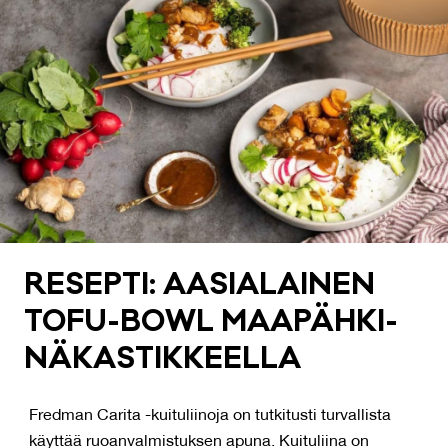
RE­SEP­TI: AA­SIA­LAI­NEN
TO­FU-BOWL MAA­PÄH­KI­
NÄ­KAS­TIK­KEEL­LA
Fredman Carita -kuituliinoja on tutkitusti turvallista
käyttää ruoanvalmistuksen apuna. Kuituliina on