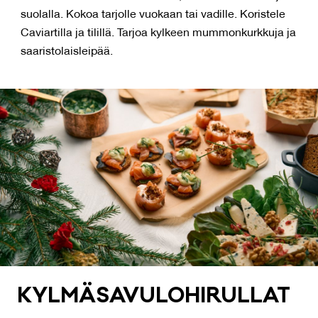
suolalla. Kokoa tarjolle vuokaan tai vadille. Koristele
Caviartilla ja tilillä. Tarjoa kylkeen mummonkurkkuja ja
saaristolaisleipää.
KYL­MÄ­SA­VU­LO­HI­RUL­LAT