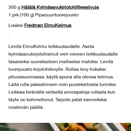
300 g
Hätälä Kylmäsavukirjolohifileesiivuja
1 prk (100 g) Piparjuurituorejuusto
Lisäksi
Fredman ElmuKelmua
.
Levitä ElmuKelmu leikkuulaudalle. Aseta
kylmäsavukirjolohisiivut vieri viereen leikkuulaudalle
tasaiseksi suorakaiteen malliseksi matoksi. Levitä
tuorejuusto kirjolohilevylle. Rullaa levy tiukaksi
pituussuunnassa, käytä apuna alla olevaa kelmua.
Laita rulla pakastimeen noin puoleksitoista tunniksi.
Leikkaa terävällä veitsellä annospaloja rullasta kun
täyte on kohmettunut. Tarjoile palat esimerkiksi
ruisleivän päällä.