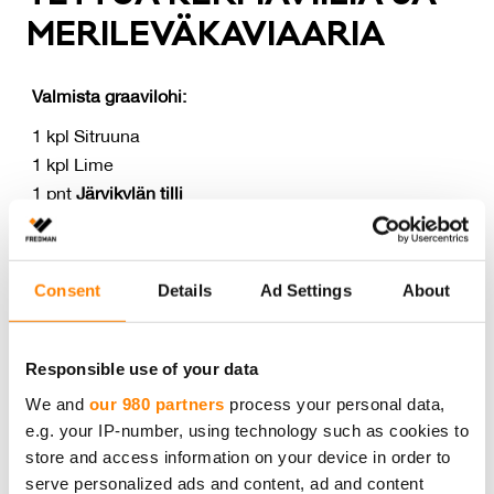
ME­RI­LE­VÄ­KA­VIAA­RIA
Valmista graavilohi:
1 kpl Sitruuna
1 kpl Lime
1 pnt
Järvikylän tilli
6 cl Giniä
3 rkl Karkeaa merisuolaa
1 rkl Sokeria
Consent
Details
Ad Settings
About
700 g
Hätälä lohifile
Lisäksi
Fredman Vahapaperi
ja
Fredman Folio
Responsible use of your data
Raasta sitruksien kuoret ja hienonna tilli. Viipaloi
We and
our 980 partners
process your personal data,
sitrukset veitsellä siivuiksi. Sekoita kuoriraaste,
e.g. your IP-number, using technology such as cookies to
hienonnettu tilli, sokeri ja karkea merisuola
store and access information on your device in order to
keskenään.
serve personalized ads and content, ad and content