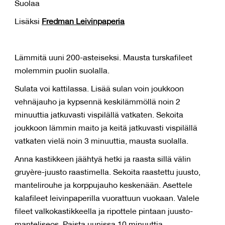
Suolaa
Lisäksi
Fredman Leivinpaperia
Lämmitä uuni 200-asteiseksi. Mausta turskafileet
molemmin puolin suolalla.
Sulata voi kattilassa. Lisää sulan voin joukkoon
vehnäjauho ja kypsennä keskilämmöllä noin 2
minuuttia jatkuvasti vispilällä vatkaten. Sekoita
joukkoon lämmin maito ja keitä jatkuvasti vispilällä
vatkaten vielä noin 3 minuuttia, mausta suolalla.
Anna kastikkeen jäähtyä hetki ja raasta sillä välin
gruyère-juusto raastimella. Sekoita raastettu juusto,
mantelirouhe ja korppujauho keskenään. Asettele
kalafileet leivinpaperilla vuorattuun vuokaan. Valele
fileet valkokastikkeella ja ripottele pintaan juusto-