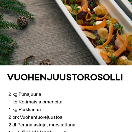
VUO­HEN­JUUS­TO­RO­SOL­LI
2 kg Punajuuria
1 kg Kotimaisia omenoita
1 kg Porkkanaa
2 prk Vuohentuorejuustoa
2 dl Perunalastuja, murskattuna