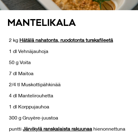
MAN­TE­LI­KA­LA
2 kg
Hätälä nahatonta, ruodotonta turskafileetä
1 dl Vehnäjauhoja
50 g Voita
7 dl Maitoa
2/4 tl Muskottipähkinää
4 dl Mantelirouhetta
1 dl Korppujauhoa
300 g Gruyère-juustoa
puntti
Järvikylä ranskalaista rakuunaa
hienonnettuna