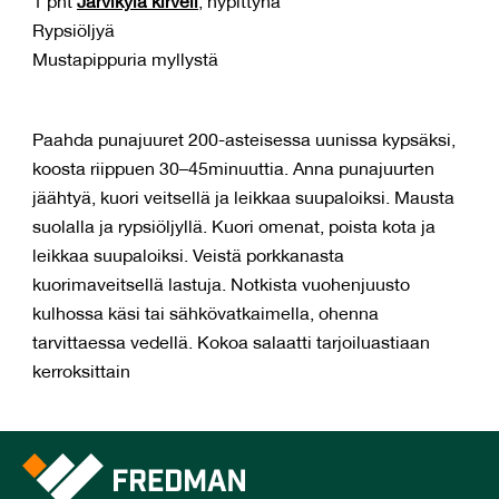
1 pnt
Järvikylä kirveli
, nypittynä
Rypsiöljyä
Mustapippuria myllystä
Paahda punajuuret 200-asteisessa uunissa kypsäksi,
koosta riippuen 30–45minuuttia. Anna punajuurten
jäähtyä, kuori veitsellä ja leikkaa suupaloiksi. Mausta
suolalla ja rypsiöljyllä. Kuori omenat, poista kota ja
leikkaa suupaloiksi. Veistä porkkanasta
kuorimaveitsellä lastuja. Notkista vuohenjuusto
kulhossa käsi tai sähkövatkaimella, ohenna
tarvittaessa vedellä. Kokoa salaatti tarjoiluastiaan
kerroksittain