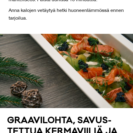
manteliseos. Paista uunissa 10 minuuttia.
Anna kalojen vetäytyä hetki huoneenlämmössä ennen
tarjoilua.
GRAA­VI­LOH­TA, SA­VUS­
TET­TUA KER­MA­VII­LIÄ JA