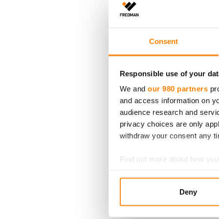
Fredmanin perustaman Vuoden Ke
kiertotalousratkaisuja kokeileva
Consent
Vuoden Keittiöteko -kilpailussa 
palvelumalleja, luonut elämyksi
tai Suomen yhteisten varojen kä
Responsible use of your dat
kilpailuun tuli maalis-syyskuun
We and
our 980 partners
pro
and access information on yo
Ravintola Ultima kokeilee
audience research and servi
privacy choices are only app
Ultima on Henri Alénin ja Tomm
withdraw your consent any tim
hydroponinen kasvihuonejärjest
biodesignlampuissa kasvavia sa
Find out more about how your
We use cookies to personalis
Deny
information about your use of
other information that you’ve