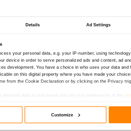
ittiöteko -kilpailun voittaja vuonna 2018 on Ravintola Ultima
 ravintola Helsingissä.
Details
Ad Settings
etsittiin tekoa tai tiimiä, joka on luonut ammattikeittiöön uusia
ä aterian nauttijalle sekä uudistanut vanhoja, toimimattomia m
yttöä tinkimättä mausta ja laadusta. Kolmatta kertaa järjestet
a
 2018 aikana yli 50 ehdotusta.
cess your personal data, e.g. your IP-number, using technology
ur device in order to serve personalized ads and content, ad a
 modernia kiertotaloutta hyperlokaalilla viljelyllä
ces development. You have a choice in who uses your data and 
licable on this digital property where you have made your choic
i Tuomisen luotsaama ravintola. Toukokuussa 2018 avatusta ra
e from the Cookie Declaration or by clicking on the Privacy trig
elmä, kahvinpuruissa kasvava sieniviljelmä, aeroponisesti kas
unasirkkoja. Katso videolta Ravintola Ultiman tarina.
 personal data is processed and set your preferences in the
det
e content and ads, to provide social media features and to analy
Customize
 our site with our social media, advertising and analytics partn
 provided to them or that they’ve collected from your use of their