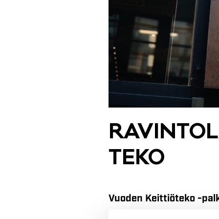
RA­VIN­TO­
TE­KO
Vuoden Keittiöteko -pal