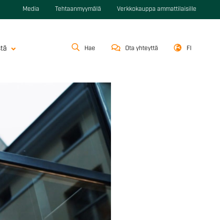
Media
Tehtaanmyymälä
Verkkokauppa ammattilaisille
stä
Hae
Ota yhteyttä
FI