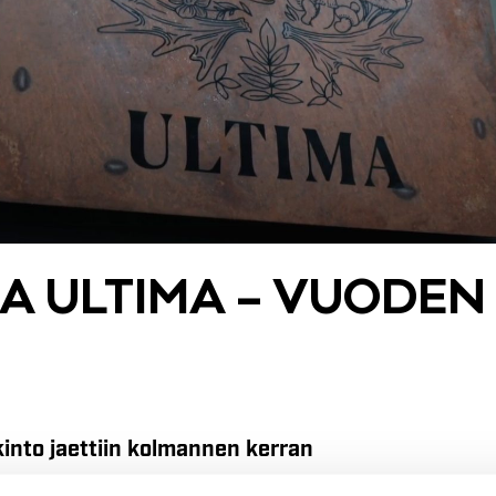
LA UL­TI­MA – VUO­DEN 
kinto jaettiin kolmannen kerran