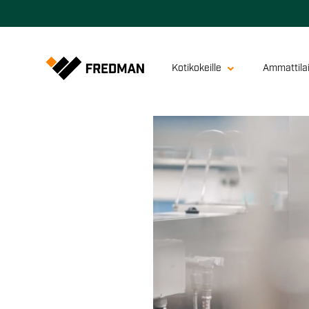
Kotikokeille
Ammattilai