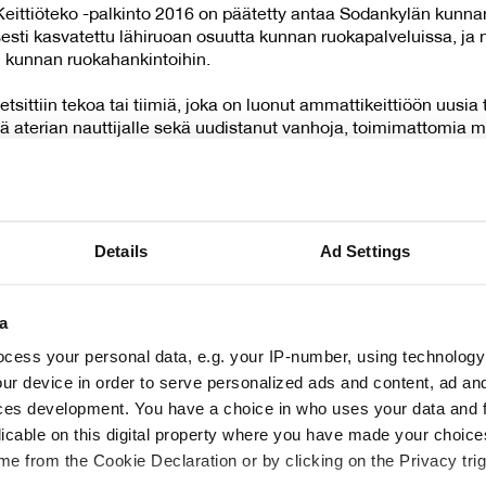
ttiöteko -palkinto 2016 on päätetty antaa Sodankylän kunnan 
esti kasvatettu lähiruoan osuutta kunnan ruokapalveluissa, ja nä
 kunnan ruokahankintoihin.
etsittiin tekoa tai tiimiä, joka on luonut ammattikeittiöön uusia
ä aterian nauttijalle sekä uudistanut vanhoja, toimimattomia m
yttöä tinkimättä mausta ja laadusta. Ensimmäistä kertaa järjes
 aikana lähes 70 ehdotusta, joista osassa mainittiin sama ehdok
Details
Ad Settings
innat lähiruoan tuottajille
 uusittiin vuonna 2014 lähiruoan käytön ehdoilla: nyt tilaratka
a
ilta. Multaisille juureksille on oma pesu-, eli renssaushuoneens
cess your personal data, e.g. your IP-number, using technology
eella oma käsienpesupaikka. Lähiruoasta tehdään myös puoliva
ur device in order to serve personalized ads and content, ad a
dankylä on irrottautunut isosta hankintarenkaasta viime vuon
ces development. You have a choice in who uses your data and 
. Lähiruoalla mahdollistetaan alueen oman ruokakulttuurin säily
, hyvistä raaka-aineista tehtyä ”tuttua” ruokaa.
licable on this digital property where you have made your choic
e from the Cookie Declaration or by clicking on the Privacy trig