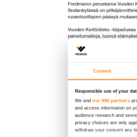
Fredmanin perustama Vuoden Kei
Sodankylässä on pitkäjännitteis
ruoantuottajien pääsyä mukaan
Vuoden Keittiöteko -kilpailussa 
palvelumalleja, luonut elämyksi
tai Suomen yhteisten varojen kä
kilpailuun tuli maalis-lokakuun
tekoa.
Consent
Sodankylä keskittää hank
Sodankylän kunnan keskuskeittiö
Responsible use of your dat
vastaanottamisen suoraan tuottaj
We and
our 980 partners
pro
raaka-aineiden vastaanottoalu
and access information on yo
myöhemmin hyödynnettäväksi. So
audience research and servi
hankinnat lähiruoan tuottajille
kuntalaisille tarjotaan tuoreista
privacy choices are only app
withdraw your consent any tim