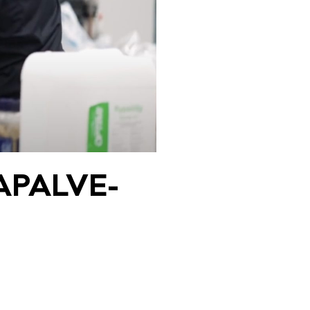
­PAL­VE­