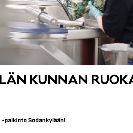
­LÄN KUN­NAN RUO­KA
 -palkinto Sodankylään!