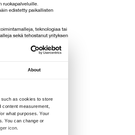
ruokapalveluille.
in edistetty paikallisten
 toimintamalleja, teknologiaa tai
alleja sekä tehostanut yrityksen
tettyyn Vuoden Keittiöteko -
as. Kaikkiaan ehdotettiin 38 eri
About
isut mahdollistavat lähiruoan
a, ja lähiruoan tuottajille
 such as cookies to store
lmisteita ja komponentteja
nd content measurement,
na, ja keskittää nykyisin
for what purposes. Your
minen ja kehittyminen, ja
es. You can change or
ger icon.