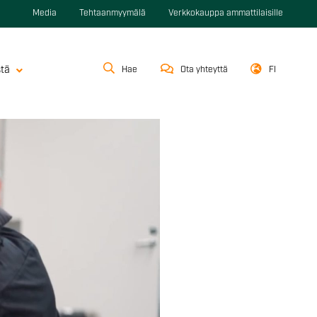
Media
Tehtaanmyymälä
Verkkokauppa ammattilaisille
stä
Hae
Ota yhteyttä
FI