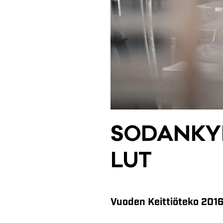
SO­DAN­KY
LUT
Vuoden Keittiöteko 2016