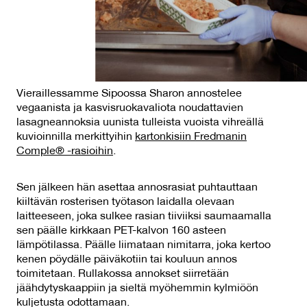
Vieraillessamme Sipoossa Sharon annostelee
vegaanista ja kasvisruokavaliota noudattavien
lasagneannoksia uunista tulleista vuoista vihreällä
kuvioinnilla merkittyihin
kartonkisiin Fredmanin
Comple® -rasioihin
.
Sen jälkeen hän asettaa annosrasiat puhtauttaan
kiiltävän rosterisen työtason laidalla olevaan
laitteeseen, joka sulkee rasian tiiviiksi saumaamalla
sen päälle kirkkaan PET-kalvon 160 asteen
lämpötilassa. Päälle liimataan nimitarra, joka kertoo
kenen pöydälle päiväkotiin tai kouluun annos
toimitetaan. Rullakossa annokset siirretään
jäähdytyskaappiin ja sieltä myöhemmin kylmiöön
kuljetusta odottamaan.