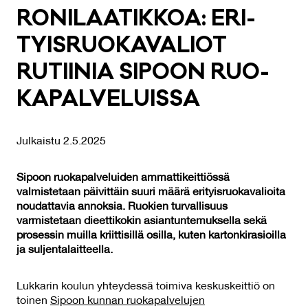
RO­NI­LAA­TIK­KOA: ERI­
TYIS­RUO­KA­VA­LIOT
RU­TII­NIA SI­POON RUO­
KA­PAL­VE­LUIS­SA
Julkaistu 2.5.2025
Sipoon ruokapalveluiden ammattikeittiössä
valmistetaan päivittäin suuri määrä erityisruokavalioita
noudattavia annoksia. Ruokien turvallisuus
varmistetaan dieettikokin asiantuntemuksella sekä
prosessin muilla kriittisillä osilla, kuten kartonkirasioilla
ja suljentalaitteella.
Lukkarin koulun yhteydessä toimiva keskuskeittiö on
toinen
Sipoon kunnan ruokapalvelujen