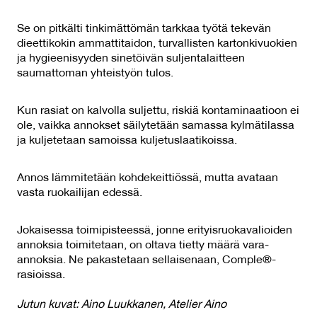
Se on pitkälti tinkimättömän tarkkaa työtä tekevän
dieettikokin ammattitaidon, turvallisten kartonkivuokien
ja hygieenisyyden sinetöivän suljentalaitteen
saumattoman yhteistyön tulos.
Kun rasiat on kalvolla suljettu, riskiä kontaminaatioon ei
ole, vaikka annokset säilytetään samassa kylmätilassa
ja kuljetetaan samoissa kuljetuslaatikoissa.
Annos lämmitetään kohdekeittiössä, mutta avataan
vasta ruokailijan edessä.
Jokaisessa toimipisteessä, jonne erityisruokavalioiden
annoksia toimitetaan, on oltava tietty määrä vara-
annoksia. Ne pakastetaan sellaisenaan, Comple®-
rasioissa.
Jutun kuvat: Aino Luukkanen, Atelier Aino