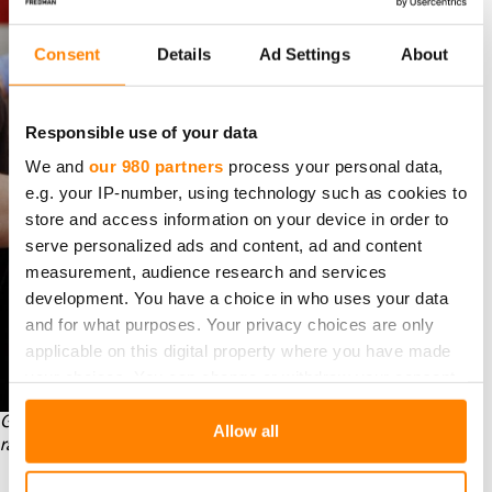
Consent
Details
Ad Settings
About
Responsible use of your data
We and
our 980 partners
process your personal data,
e.g. your IP-number, using technology such as cookies to
store and access information on your device in order to
serve personalized ads and content, ad and content
measurement, audience research and services
development. You have a choice in who uses your data
and for what purposes. Your privacy choices are only
applicable on this digital property where you have made
your choices. You can change or withdraw your consent
any time from the Cookie Declaration or by clicking on
Gluteenittomat annokset suljetaan tiiviiksi
the Privacy trigger icon.
Allow all
rasiansuljentalaitteella.
valmistetaan kolmena päivänä viikossa
cook & chill
-
Find out more about how your personal data is processed