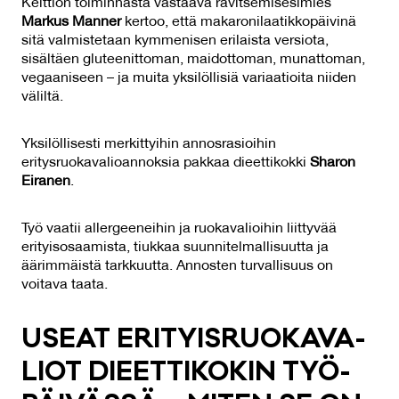
Keittiön toiminnasta vastaava ravitsemisesimies
Markus Manner
kertoo, että makaronilaatikkopäivinä
sitä valmistetaan kymmenisen erilaista versiota,
sisältäen gluteenittoman, maidottoman, munattoman,
vegaaniseen – ja muita yksilöllisiä variaatioita niiden
väliltä.
Yksilöllisesti merkittyihin annosrasioihin
eritysruokavalioannoksia pakkaa dieettikokki
Sharon
Eiranen
.
Työ vaatii allergeeneihin ja ruokavalioihin liittyvää
erityisosaamista, tiukkaa suunnitelmallisuutta ja
äärimmäistä tarkkuutta. Annosten turvallisuus on
voitava taata.
USEAT ERI­TYIS­RUO­KA­VA­
LIOT DIEET­TI­KO­KIN TYÖ­