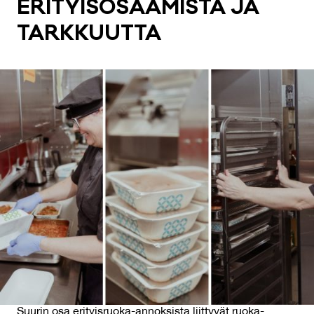
ERI­TYI­SO­SAA­MIS­TA JA
TARK­KUUT­TA
Suurin osa erityisruoka-annoksista liittyvät ruoka-