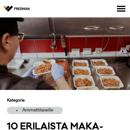
Media
Tehtaanmyymälä
Verkkokauppa ammattilaisille
Hae
English
Suomi
Kategoria
Ammattilaisille
10 ERI­LAIS­TA MA­KA­