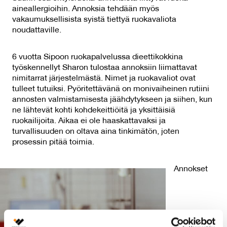
aineallergioihin. Annoksia tehdään myös
vakaumuksellisista syistä tiettyä ruokavaliota
noudattaville.
6 vuotta Sipoon ruokapalvelussa dieettikokkina
työskennellyt Sharon tulostaa annoksiin liimattavat
nimitarrat järjestelmästä. Nimet ja ruokavaliot ovat
tulleet tutuiksi. Pyöritettävänä on monivaiheinen rutiini
annosten valmistamisesta jäähdytykseen ja siihen, kun
ne lähtevät kohti kohdekeittiöitä ja yksittäisiä
ruokailijoita. Aikaa ei ole haaskattavaksi ja
turvallisuuden on oltava aina tinkimätön, joten
prosessin pitää toimia.
Annokset