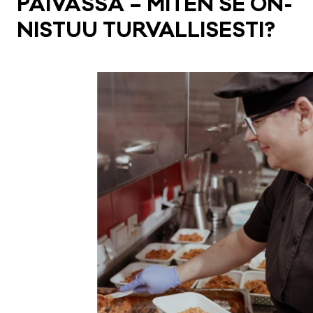
PÄI­VÄS­SÄ – MI­TEN SE ON­
NIS­TUU TUR­VAL­LI­SES­TI?