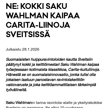
NE: KOK­KI SA­KU
WAHL­MAN KAI­PAA
CA­RI­TA-LII­NO­JA
SVEIT­SIS­SÄ
Julkaistu 28.1.2026
Suomalaisten huippuravintoloiden kautta Sveitsiin
päätynyt kokki ja keittiömestari Saku Wahlman kaipaa
työarjessaan kotimaista klassikkoa, Carita-kuituliinoja.
Hänestä se on suomalaisinnovaatio, jonka tulisi olla
jokaisen laatuun panostavan ravintolakeittiön
vakiovaruste ja joka keittiöammattilaisen tärkeimpiä
työvälineitä.
Saku Wahlman
in tarina ravintola-alalle ja yksityiskokiksi