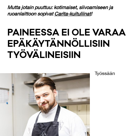
Mutta jotain puuttuu: kotimaiset, siivoamiseen ja
ruoanlaittoon sopivat
Carita-kuituliinat
!
PAI­NEES­SA EI OLE VA­RAA
EPÄ­KÄY­TÄN­NÖL­LI­SIIN
TYÖ­VÄ­LI­NEI­SIIN
Työssään