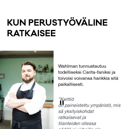
KUN PE­RUS­TYÖ­VÄ­LI­NE
RAT­KAI­SEE
Wahlman tunnustautuu
todelliseksi Carita-faniksi ja
toivoisi voivansa hankkia sitä
paikallisesti.
”Keittiö
on paineistettu ympäristö, mis
sä yksityiskohdat
ratkaisevat ja
tilanteiden ollessa