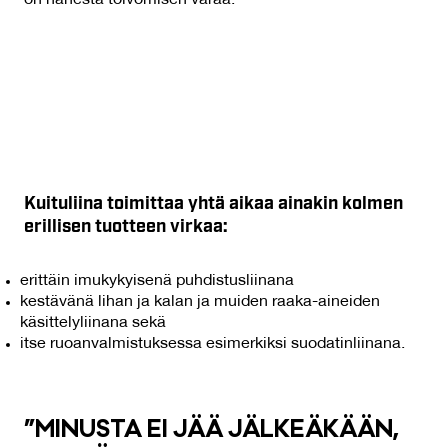
on hänestä toivomisen varaa.
Kuituliina toimittaa yhtä aikaa ainakin kolmen
erillisen tuotteen virkaa:
erittäin imukykyisenä puhdistusliinana
kestävänä lihan ja kalan ja muiden raaka-aineiden
käsittelyliinana sekä
itse ruoanvalmistuksessa esimerkiksi suodatinliinana.
”MI­NUS­TA EI JÄÄ JÄL­KEÄ­KÄÄN,