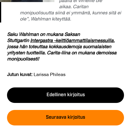
päällä ei virheille ole
aikaa. Caritan
monipuolisuutta siinä ei ymmärrä, kunnes sitä ei
ole”, Wahlman kiteyttää.
Saku Wahlman on mukana Saksan
Stuttgartin
Intergastra -keittiöammattilaismessuilla
,
jossa hän toteuttaa kokkausdemoja suomalaisten
yritysten tuotteilla. Carita-liina on mukana demoissa
monipuolisesti!
Jutun kuvat:
Larissa Phileas
Edellinen kirjoitus
Seuraava kirjoitus