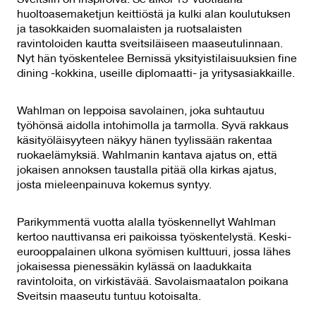
Sveitsiin on inspiroiva. Se alkoi 15-vuotiaana
huoltoasemaketjun keittiöstä ja kulki alan koulutuksen
ja tasokkaiden suomalaisten ja ruotsalaisten
ravintoloiden kautta sveitsiläiseen maaseutulinnaan.
Nyt hän työskentelee Bernissä yksityistilaisuuksien fine
dining -kokkina, useille diplomaatti- ja yritysasiakkaille.
Wahlman on leppoisa savolainen, joka suhtautuu
työhönsä aidolla intohimolla ja tarmolla. Syvä rakkaus
käsityöläisyyteen näkyy hänen tyylissään rakentaa
ruokaelämyksiä. Wahlmanin kantava ajatus on, että
jokaisen annoksen taustalla pitää olla kirkas ajatus,
josta mieleenpainuva kokemus syntyy.
Parikymmentä vuotta alalla työskennellyt Wahlman
kertoo nauttivansa eri paikoissa työskentelystä. Keski-
eurooppalainen ulkona syömisen kulttuuri, jossa lähes
jokaisessa pienessäkin kylässä on laadukkaita
ravintoloita, on virkistävää. Savolaismaatalon poikana
Sveitsin maaseutu tuntuu kotoisalta.