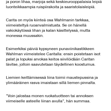
ja poron lihaa, marjoja sekä keskieurooppalaisia leipiä
luonteikkaampia ruispiirakoita ja saaristolaisleipiä.
Carita on myös kiinteä osa Wahlmanin tarkkaa,
viimeisteltyä ruoanvalmistusta. Se on hänellä
vakiokäytössä lihan ja kalan käsittelyssä, mutta
monessa muussakin.
Esimerkiksi päiviä kypsyneen punaviinikastikkeen
Wahlman viimeistelee Caritalla: ensin poistetaan isot
palat ja lopuksi arvokas keitos siivilöidään Caritan
lävitse, jolloin saavutetaan täydellinen koostumus.
Liemien keittämisessä liina toimii maustepussina ja
ylimääräinen rasva imaistaan sillä liemen pinnalta.
”Voin jalostaa monen ruokatuotteen tai annoksen
viimeiselle asteelle liinan avulla”, hän summaa.