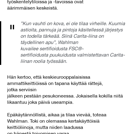
työskentelytiloissa ja -tavoissa ovat
äärimmäisen keskeistä.
”Kun vauhti on kova, ei ole tilaa virheille. Kuumia
astioita, pannuja ja pintoja käsitellessä järjestys
on todella tärkeää. Siinä Carita-liina on
täydellinen apu”, Wahlman
kuvailee sertifioidusta FSC®-
sertifioidusta puukuidusta valmistettavan Carita-
liinan roolia työssään.
Hän kertoo, että keskieurooppalaisissa
ammattikeittiöissä on tapana käyttää rättejä,
jotka serviisin
jälkeen pestään pesukoneessa. Jokaisella kokilla niitä
likaantuu joka päivä useampia.
Epäkäytännöllistä, aikaa ja tilaa vievää, toteaa
Wahlman. Toki on olemassa kertakäyttöisiä
keittiöliinoja, mutta niiden laadussa