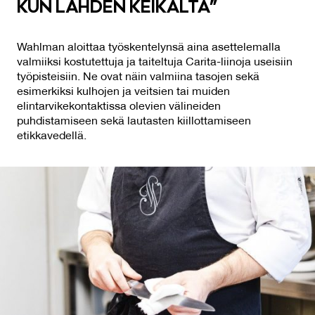
KUN LÄH­DEN KEI­KAL­TA”
Wahlman aloittaa työskentelynsä aina asettelemalla
valmiiksi kostutettuja ja taiteltuja Carita-liinoja useisiin
työpisteisiin. Ne ovat näin valmiina tasojen sekä
esimerkiksi kulhojen ja veitsien tai muiden
elintarvikekontaktissa olevien välineiden
puhdistamiseen sekä lautasten kiillottamiseen
etikkavedellä.