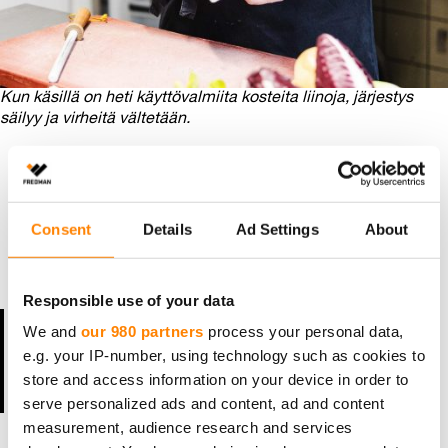
Kun käsillä on heti käyttövalmiita kosteita liinoja, järjestys
säilyy ja virheitä vältetään.
Sesongissa ravintolassa työskennellään satojen
komponenttien kanssa, useiden grillien ja
kaasuhellojen äärellä kovassa paineessa. Puhtaus,
järjestys ja työturvallisuus ovat kriittisen tärkeitä. Kun
Consent
Details
Ad Settings
About
käsillä on heti käyttövalmiita kosteita liinoja, järjestys
säilyy ja virheitä vältetään.
Responsible use of your data
”Elämä helpottuu, kun on käytössä näin
We and
our 980 partners
process your personal data,
monikäyttöinen liina. Se tehostaa tekemistä ja
e.g. your IP-number, using technology such as cookies to
auttaa pääsemään tilaisuuden tavoitteisiin, kun
store and access information on your device in order to
voi paremmin vain keskittyä olennaiseen”,
serve personalized ads and content, ad and content
Wahlman sanoo.
measurement, audience research and services