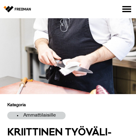
Media
Tehtaanmyymälä
Verkkokauppa ammattilaisille
Hae
English
Suomi
Kategoria
Ammattilaisille
KRIIT­TI­NEN TYÖ­VÄ­LI­