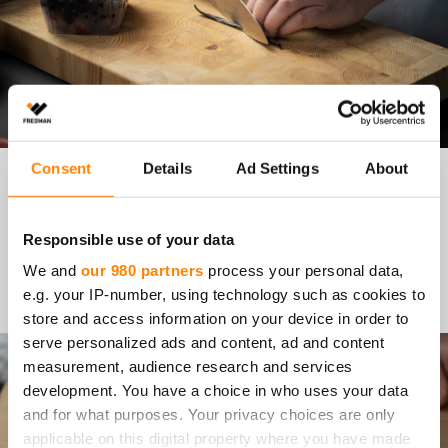
Consent
Details
Ad Settings
About
HIL­LO PA­KAS­TE­MAR­JOIS­
TA
Responsible use of your data
We and
our 980 partners
process your personal data,
Siirry reseptiin
e.g. your IP-number, using technology such as cookies to
store and access information on your device in order to
serve personalized ads and content, ad and content
measurement, audience research and services
development. You have a choice in who uses your data
and for what purposes. Your privacy choices are only
applicable on this digital property where you have made