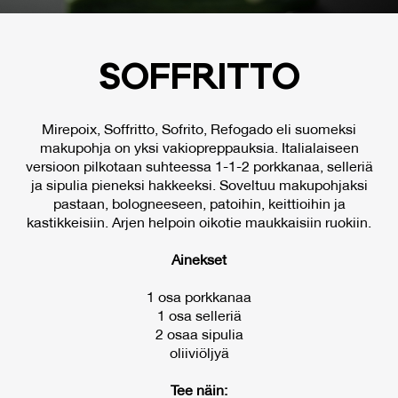
SOFF­RIT­TO
Mirepoix, Soffritto, Sofrito, Refogado eli suomeksi
makupohja on yksi vakiopreppauksia. Italialaiseen
versioon pilkotaan suhteessa 1-1-2 porkkanaa, selleriä
ja sipulia pieneksi hakkeeksi. Soveltuu makupohjaksi
pastaan, bologneeseen, patoihin, keittioihin ja
kastikkeisiin. Arjen helpoin oikotie maukkaisiin ruokiin.
Ainekset
1 osa porkkanaa
1 osa selleriä
2 osaa sipulia
oliiviöljyä
Tee näin: