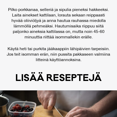
Pilko porkkanaa, selleriä ja sipulia pieneksi hakkeeksi.
Laita ainekset kattilaan, lorauta sekaan reippaasti
hyvää oliiviöljyä ja anna hautua rauhassa miedolla
lämmöllä pehmeäksi. Hautumisaika riippuu siitä
paljonko aineksia kattilassa on, mutta noin 45-60
minuuttia riittää isommallekin erälle.
Käytä heti tai purkita jääkaappiin lähipäivien tarpeisiin.
Jos teit isomman erän, niin pussita pakkaseen valmiina
litteinä käyttöannoksina.
LI­SÄÄ RE­SEP­TE­JÄ