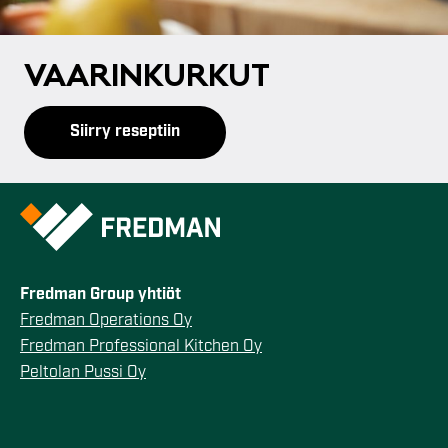
VAA­RIN­KUR­KUT
Siirry reseptiin
Fredman Group yhtiöt
Fredman Operations Oy
Fredman Professional Kitchen Oy
Peltolan Pussi Oy