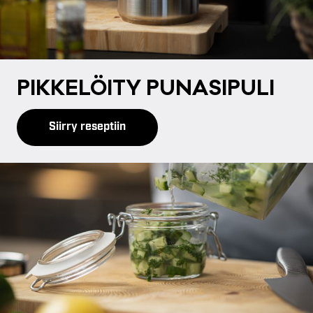
PIK­KE­LÖI­TY PU­NA­SI­PU­LI
Siirry reseptiin