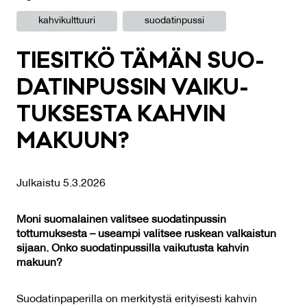
kahvikulttuuri
suodatinpussi
TIE­SIT­KÖ TÄ­MÄN SUO­
DA­TIN­PUS­SIN VAI­KU­
TUK­SES­TA KAH­VIN
MA­KUUN?
Julkaistu 5.3.2026
Moni suomalainen valitsee suodatinpussin
tottumuksesta – useampi valitsee ruskean valkaistun
sijaan. Onko suodatinpussilla vaikutusta kahvin
makuun?
Suodatinpaperilla on merkitystä erityisesti kahvin