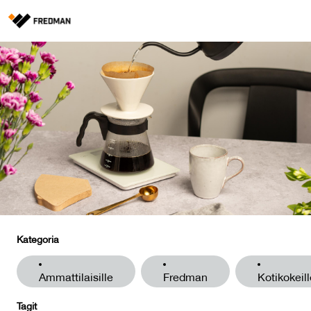
Media
Tehtaanmyymälä
Verkkokauppa ammattilaisille
Hae
English
Suomi
Kategoria
Ammattilaisille
Fredman
Kotikokeill
Tagit