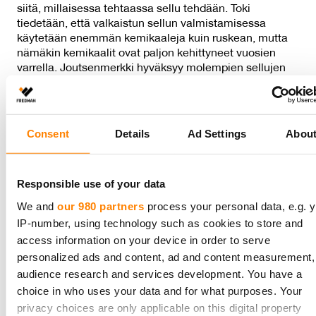
siitä, millaisessa tehtaassa sellu tehdään. Toki
tiedetään, että valkaistun sellun valmistamisessa
käytetään enemmän kemikaaleja kuin ruskean, mutta
nämäkin kemikaalit ovat paljon kehittyneet vuosien
varrella. Joutsenmerkki hyväksyy molempien sellujen
käytön, joten sen puolesta voi sanoa meidän valkoisista
ja ruskeista suodatinpusseista, että ne ovat
ympäristöystävällisiä ja täyttävät Joutsenmerkin tiukat
kriteerit”, lisää Raatikainen. Fredman on Suomen ainoa
Consent
Details
Ad Settings
Abou
kotimainen suodatinpussivalmistaja, jonka
suodatinpussit valmistetaan Fredmanin tehtaalla
Raumalla kiertotalousmenetelmällä FSC-sertifioidusta
Responsible use of your data
paperista.
We and
our 980 partners
process your personal data, e.g. y
IP-number, using technology such as cookies to store and
Helsinki Coffee Festival feat Tea
on Pohjois-Euroopan
access information on your device in order to serve
suurin kahvifestivaali, jota on järjestetty vuodesta 2015
lähtien. Tapahtumassa käy joka huhtikuu yli 10 000
personalized ads and content, ad and content measurement,
kävijää ja se järjestetään jälleen Kaapelitehtaalla
audience research and services development. You have a
17.-19.4.2026. Helsinki Coffee Festivalilla otetaan
choice in who uses your data and for what purposes. Your
selvää, miltä hyvä kahvi maistuu ja tapahtumassa
privacy choices are only applicable on this digital property
kahvi, musiikki ja hyvä fiilis yhdistyvät ainutlaatuisessa