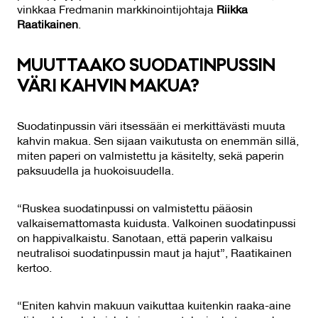
vinkkaa Fredmanin markkinointijohtaja
Riikka
Raatikainen
.
MUUT­TAA­KO SUO­DA­TIN­PUS­SIN
VÄ­RI KAH­VIN MA­KUA?
Suodatinpussin väri itsessään ei merkittävästi muuta
kahvin makua.
Sen sijaan vaikutusta on enemmän sillä,
miten paperi on valmistettu ja käsitelty, sekä paperin
paksuudella ja huokoisuudella.
“Ruskea suodatinpussi on valmistettu pääosin
valkaisemattomasta kuidusta. Valkoinen suodatinpussi
on happivalkaistu. Sanotaan, että paperin valkaisu
neutralisoi suodatinpussin maut ja hajut”, Raatikainen
kertoo.
“Eniten kahvin makuun vaikuttaa kuitenkin raaka-aine