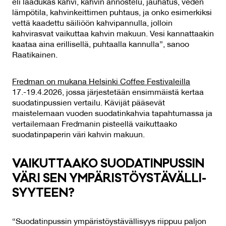
eli laadukas kahvi, kahvin annostelu, jauhatus, veden
lämpötila, kahvinkeittimen puhtaus, ja onko esimerkiksi
vettä kaadettu säiliöön kahvipannulla, jolloin
kahvirasvat vaikuttaa kahvin makuun. Vesi kannattaakin
kaataa aina erillisellä, puhtaalla kannulla”, sanoo
Raatikainen.
Fredman on mukana Helsinki Coffee Festivaleilla
17.-19.4.2026, jossa järjestetään ensimmäistä kertaa
suodatinpussien vertailu. Kävijät pääsevät
maistelemaan vuoden suodatinkahvia tapahtumassa ja
vertailemaan Fredmanin pisteellä vaikuttaako
suodatinpaperin väri kahvin makuun.
VAI­KUT­TAA­KO SUO­DA­TIN­PUS­SIN
VÄ­RI SEN YM­PÄ­RIS­TÖYS­TÄ­VÄL­LI­
SYY­TEEN?
“Suodatinpussin ympäristöystävällisyys riippuu paljon