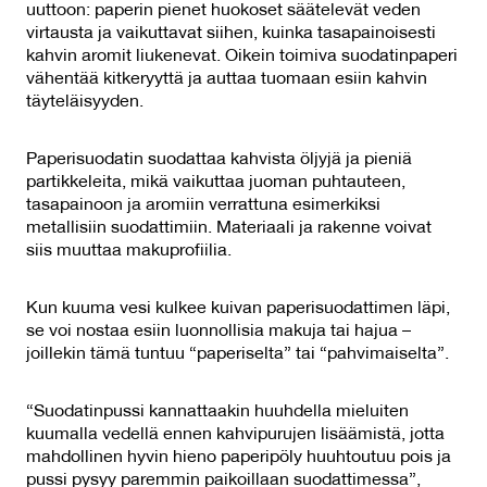
uuttoon: paperin pienet huokoset säätelevät veden
virtausta ja vaikuttavat siihen, kuinka tasapainoisesti
kahvin aromit liukenevat. Oikein toimiva suodatinpaperi
vähentää kitkeryyttä ja auttaa tuomaan esiin kahvin
täyteläisyyden.
Paperisuodatin suodattaa kahvista öljyjä ja pieniä
partikkeleita, mikä vaikuttaa juoman puhtauteen,
tasapainoon ja aromiin verrattuna esimerkiksi
metallisiin suodattimiin. Materiaali ja rakenne voivat
siis muuttaa makuprofiilia.
Kun kuuma vesi kulkee kuivan paperisuodattimen läpi,
se voi nostaa esiin luonnollisia makuja tai hajua –
joillekin tämä tuntuu “paperiselta” tai “pahvimaiselta”.
“Suodatinpussi kannattaakin huuhdella mieluiten
kuumalla vedellä ennen kahvipurujen lisäämistä, jotta
mahdollinen hyvin hieno paperipöly huuhtoutuu pois ja
pussi pysyy paremmin paikoillaan suodattimessa”,