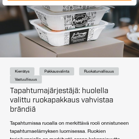
We also share information about your use of our site with
our social media, advertising and analytics partners who
may combine it with other information that you’ve
provided to them or that they’ve collected from your use
of their services.
Kierrätys
Pakkausvalinta
Ruokaturvallisuus
Vastuullisuus
Tapahtumajärjestäjä: huolella
valittu ruokapakkaus vahvistaa
brändiä
Tapahtumissa ruoalla on merkittävä rooli onnistuneen
tapahtumaelämyksen luomisessa. Ruokien