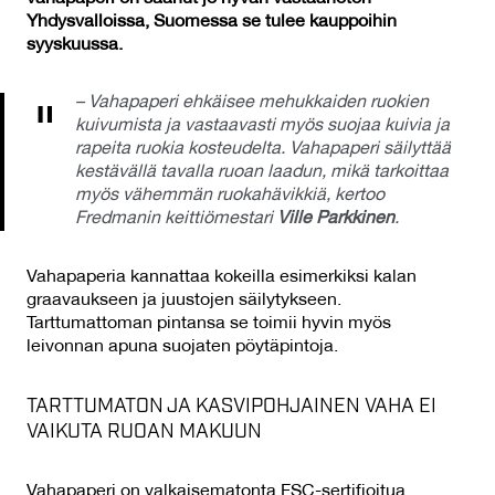
Yhdysvalloissa, Suomessa se tulee kauppoihin
syyskuussa.
– Vahapaperi ehkäisee mehukkaiden ruokien
kuivumista ja vastaavasti myös suojaa kuivia ja
rapeita ruokia kosteudelta. Vahapaperi säilyttää
kestävällä tavalla ruoan laadun, mikä tarkoittaa
myös vähemmän ruokahävikkiä, kertoo
Fredmanin keittiömestari
Ville Parkkinen
.
Vahapaperia kannattaa kokeilla esimerkiksi kalan
graavaukseen ja juustojen säilytykseen.
Tarttumattoman pintansa se toimii hyvin myös
leivonnan apuna suojaten pöytäpintoja.
TARTTUMATON JA KASVIPOHJAINEN VAHA EI
VAIKUTA RUOAN MAKUUN
Vahapaperi on valkaisematonta FSC-sertifioitua