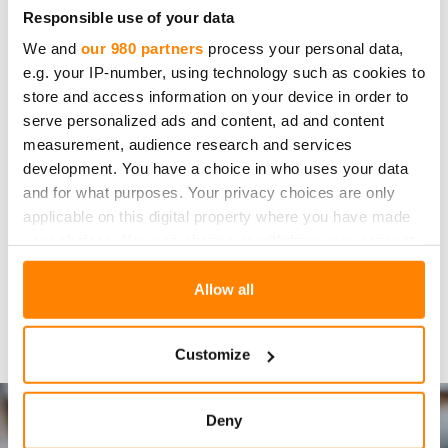
Responsible use of your data
We and
our 980 partners
process your personal data,
e.g. your IP-number, using technology such as cookies to
store and access information on your device in order to
serve personalized ads and content, ad and content
measurement, audience research and services
development. You have a choice in who uses your data
and for what purposes. Your privacy choices are only
Edellinen kirjoitus
applicable on this digital property where you have made
your choices. You can change or withdraw your consent
any time from the Cookie Declaration or by clicking on
Seuraava kirjoitus
the Privacy trigger icon.
Allow all
Find out more about how your personal data is processed
Customize
and set your preferences in the
details section
.
We use cookies to personalise content and ads, to
Deny
provide social media features and to analyse our traffic.