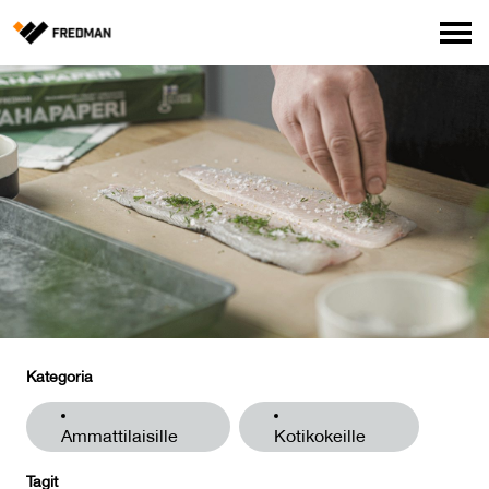
Media
Tehtaanmyymälä
Verkkokauppa ammattilaisille
Hae
English
Suomi
Kategoria
Ammattilaisille
Kotikokeille
Tagit