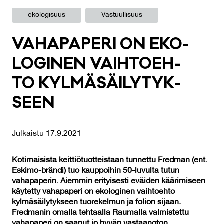
ekologisuus
Vastuullisuus
VA­HA­PA­PE­RI ON EKO­
LO­GI­NEN VAIH­TOEH­
TO KYL­MÄ­SÄI­LY­TYK­
SEEN
Julkaistu 17.9.2021
Kotimaisista keittiötuotteistaan tunnettu Fredman (ent.
Eskimo-brändi) tuo kauppoihin 50-luvulta tutun
vahapaperin. Aiemmin erityisesti eväiden käärimiseen
käytetty vahapaperi on ekologinen vaihtoehto
kylmäsäilytykseen tuorekelmun ja folion sijaan.
Fredmanin omalla tehtaalla Raumalla valmistettu
vahapaperi on saanut jo hyvän vastaanoton