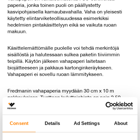
paperia, jonka toinen puoli on päällystetty
kasvipohjaisella karnaubavahalla. Vaha on yleisesti
käytetty elintarviketeollisuudessa esimerkiksi
hedelmien pintakäsittelyyn eikä se vaikuta ruoan
makuun.
Käsittelemättömälle puolelle voi tehdä merkintöjä
sisällöstä ja halutessaan sulkea paketin tiiviimmin
teipillä. Käytön jälkeen vahapaperi laitetaan
biojätteeseen ja pakkaus kartonginkeräykseen.
Vahapaperi ei sovellu ruoan lämmitykseen.
Fredmanin vahapaperia myydään 30 cm x 10 m
pakkauksissa. Tuotteen kuluttajahinta on noin 2,50
euroa.
Consent
Details
Ad Settings
About