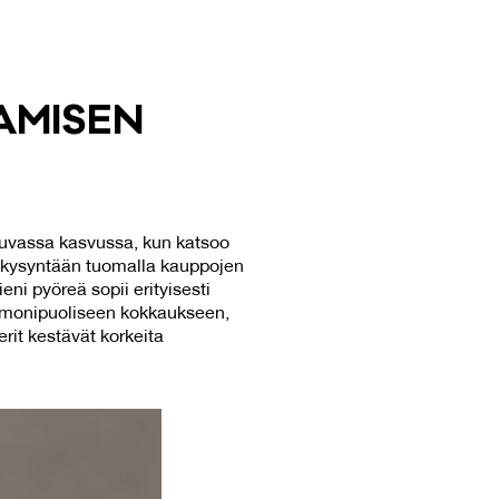
­MI­SEN
atkuvassa kasvussa, kun katsoo
 kysyntään tuomalla kauppojen
eni pyöreä sopii erityisesti
uu monipuoliseen kokkaukseen,
rit kestävät korkeita