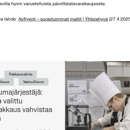
avilla hyvin varustelluista päivittäistavarakaupoista.
va lähde:
Airfryerit – suosituimmat mallit | Yhteishyvä
(27.4.2025
Pakkausvalinta
lisuus
Vastuullisuus
majärjestäjä:
 valittu
akkaus vahvistaa
ä