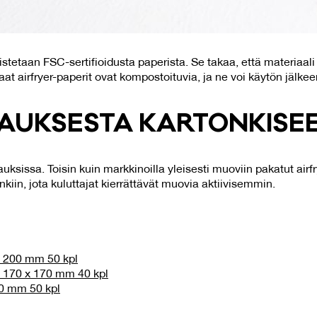
stetaan FSC-sertifioidusta paperista. Se takaa, että materiaali 
t airfryer-paperit ovat kompostoituvia, ja ne voi käytön jälkeen
AUK­SES­TA KAR­TON­KI­SE
ksissa. Toisin kuin markkinoilla yleisesti muoviin pakatut airf
nkiin, jota kuluttajat kierrättävät muovia aktiivisemmin.
⌀ 200 mm 50 kpl
ö 170 x 170 mm 40 kpl
60 mm 50 kpl