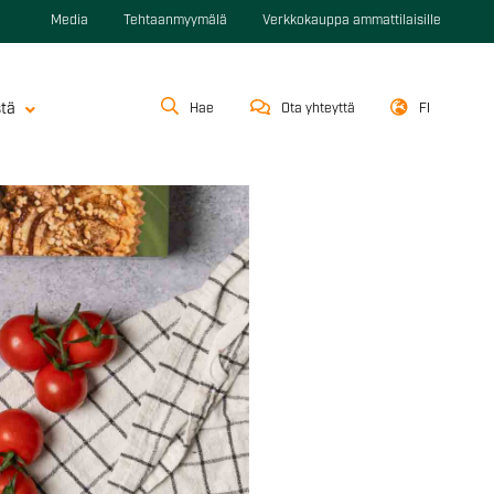
Media
Tehtaanmyymälä
Verkkokauppa ammattilaisille
stä
Hae
Ota yhteyttä
FI