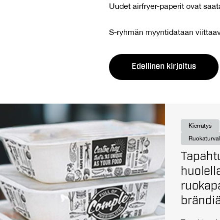
Uudet airfryer-paperit ovat saat
S-ryhmän myyntidataan viittaa
Edellinen kirjoitus
Kierrätys
Ruokaturval
Tapahtu
huolella
ruokap
brändi