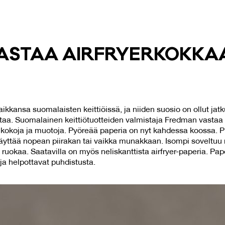
S­TAA AIRF­RYER­KOK­KAA
paikkansa suomalaisten keittiöissä, ja niiden suosio on ollut j
taa. Suomalainen keittiötuotteiden valmistaja Fredman vastaa
ia kokoja ja muotoja. Pyöreää paperia on nyt kahdessa koossa. Pi
yöräyttää nopean piirakan tai vaikka munakkaan. Isompi sovelt
okaa. Saatavilla on myös neliskanttista airfryer-paperia. Pape
 ja helpottavat puhdistusta.