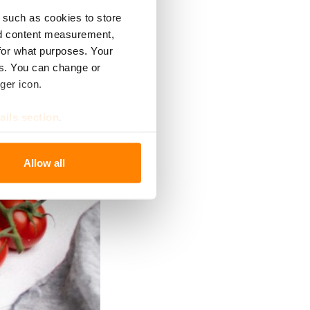
 such as cookies to store
nd content measurement,
for what purposes. Your
es. You can change or
ger icon.
ails section
.
se our traffic. We also share
Allow all
ers who may combine it with
 services.