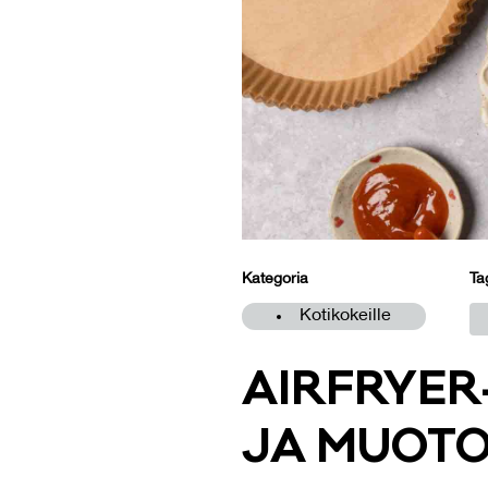
Kategoria
Ta
Kotikokeille
AIRF­RYER-
JA MUO­TO