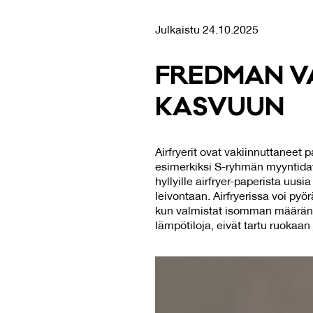
Julkaistu 24.10.2025
FRED­MAN VA
KAS­VUUN
Airfryerit ovat vakiinnuttaneet 
esimerkiksi S-ryhmän myyntida
hyllyille airfryer-paperista uus
leivontaan. Airfryerissa voi p
kun valmistat isomman määrän ru
lämpötiloja, eivät tartu ruokaan