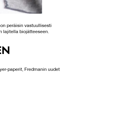
on peräisin vastuullisesti
 lajitella biojätteeseen.
EN
ryer-paperit, Fredmanin uudet