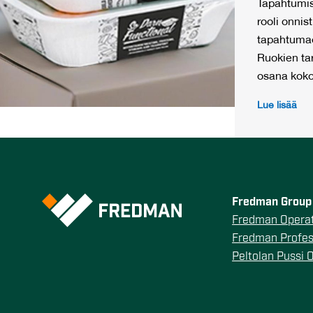
Tapahtumis
rooli onni
tapahtuma
Ruokien tar
osana koko
Lue lisää
Fredman Group 
Fredman Operat
Fredman Profes
Peltolan Pussi 