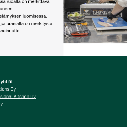
sa ruoalla on merkittävä
stuneen
elämyksen luomisessa.
joilurasialla on merkitystä
naisuutta.
yhtiöt
ions Oy
sional Kitchen Oy
Oy