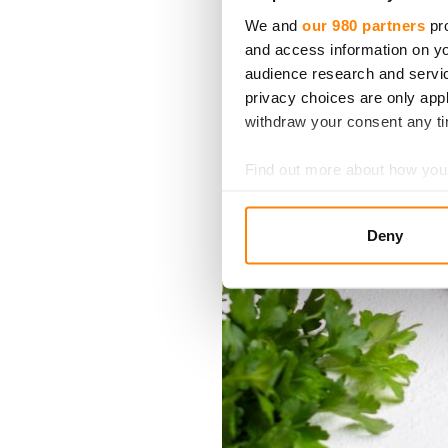
We and
our 980 partners
pro
and access information on yo
audience research and servi
privacy choices are only app
withdraw your consent any tim
Find out more about how your
We use cookies to personalis
Deny
information about your use of
other information that you’ve