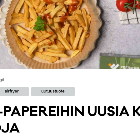
git
airfryer
uutuustuote
PA­PE­REI­HIN UU­SIA 
­JA