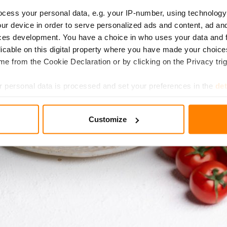
cess your personal data, e.g. your IP-number, using technology
ur device in order to serve personalized ads and content, ad a
ces development. You have a choice in who uses your data and 
licable on this digital property where you have made your choic
e from the Cookie Declaration or by clicking on the Privacy trig
 personal data is processed and set your preferences in the
det
e content and ads, to provide social media features and to analy
Customize
 our site with our social media, advertising and analytics partn
 provided to them or that they’ve collected from your use of their