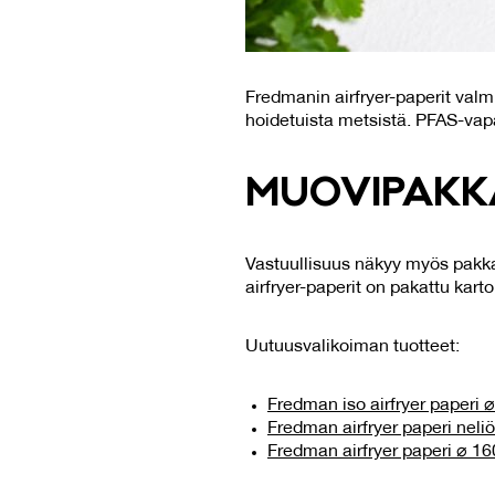
Fredmanin airfryer-paperit valmi
hoidetuista metsistä. PFAS-vapaa
MUO­VI­PAK­K
Vastuullisuus näkyy myös pakkau
airfryer-paperit on pakattu karto
Uutuusvalikoiman tuotteet:
Fredman iso airfryer paperi 
Fredman airfryer paperi neli
Fredman airfryer paperi ⌀ 1