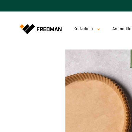
Kotikokeille
Ammattilai