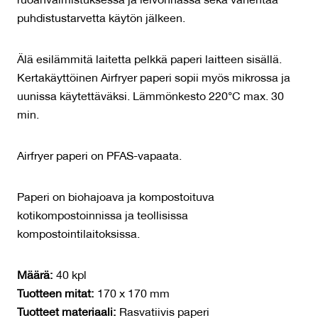
ruoanvalmistuksessa ja leivonnassa sekä vähentää
puhdistustarvetta käytön jälkeen.
Älä esilämmitä laitetta pelkkä paperi laitteen sisällä.
Kertakäyttöinen Airfryer paperi sopii myös mikrossa ja
uunissa käytettäväksi. Lämmönkesto 220°C max. 30
min.
Airfryer paperi on PFAS-vapaata.
Paperi on biohajoava ja kompostoituva
kotikompostoinnissa ja teollisissa
kompostointilaitoksissa.
Määrä:
40 kpl
Tuotteen mitat:
170 x 170 mm
Tuotteet materiaali:
Rasvatiivis paperi