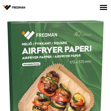
Media
Tehtaanmyymälä
Verkkokauppa ammattilaisille
Hae
English
Suomi