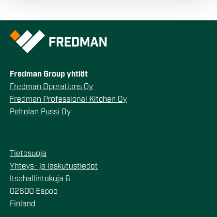
provided to them or that they’ve collected from your use
of their services.
Fredman Group yhtiöt
Fredman Operations Oy
Fredman Professional Kitchen Oy
Peltolan Pussi Oy
Tietosuoja
Yhteys- ja laskutustiedot
Itsehallintokuja 6
02600 Espoo
Finland