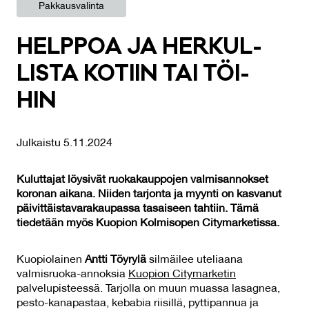
Pakkausvalinta
HELP­POA JA HER­KUL­
LIS­TA KO­TIIN TAI TÖI­
HIN
Julkaistu 5.11.2024
Kuluttajat löysivät ruokakauppojen valmisannokset
koronan aikana. Niiden tarjonta ja myynti on kasvanut
päivittäistavarakaupassa tasaiseen tahtiin. Tämä
tiedetään myös Kuopion Kolmisopen Citymarketissa.
Kuopiolainen
Antti Töyrylä
silmäilee uteliaana
valmisruoka-annoksia
Kuopion Citymarketin
palvelupisteessä. Tarjolla on muun muassa lasagnea,
pesto-kanapastaa, kebabia riisillä, pyttipannua ja