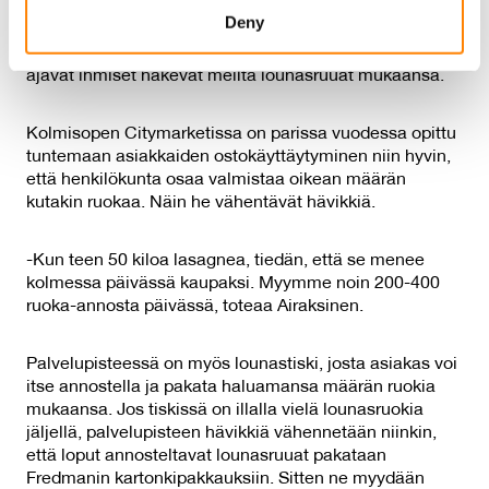
We use cookies to personalise content and ads, to
Deny
provide social media features and to analyse our traffic.
-Koska olemme moottoritien varrella, myös töihinsä
We also share information about your use of our site with
ajavat ihmiset hakevat meiltä lounasruuat mukaansa.
our social media, advertising and analytics partners who
may combine it with other information that you’ve
Kolmisopen Citymarketissa on parissa vuodessa opittu
provided to them or that they’ve collected from your use
tuntemaan asiakkaiden ostokäyttäytyminen niin hyvin,
of their services.
että henkilökunta osaa valmistaa oikean määrän
kutakin ruokaa. Näin he vähentävät hävikkiä.
-Kun teen 50 kiloa lasagnea, tiedän, että se menee
kolmessa päivässä kaupaksi. Myymme noin 200-400
ruoka-annosta päivässä, toteaa Airaksinen.
Palvelupisteessä on myös lounastiski, josta asiakas voi
itse annostella ja pakata haluamansa määrän ruokia
mukaansa. Jos tiskissä on illalla vielä lounasruokia
jäljellä, palvelupisteen hävikkiä vähennetään niinkin,
että loput annosteltavat lounasruuat pakataan
Fredmanin kartonkipakkauksiin. Sitten ne myydään