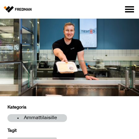
Media
Tehtaanmyymälä
Verkkokauppa ammattilaisille
Hae
English
Suomi
Kategoria
Ammattilaisille
Tagit