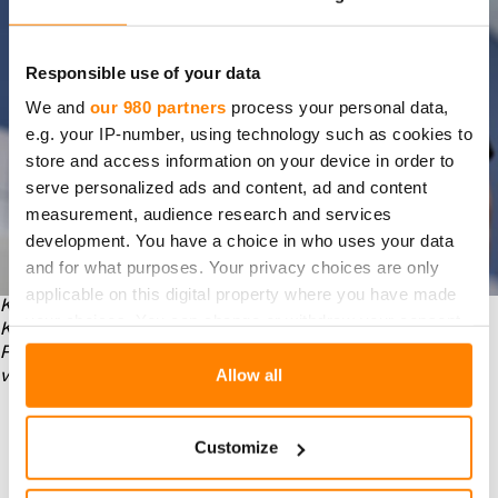
Responsible use of your data
We and
our 980 partners
process your personal data,
e.g. your IP-number, using technology such as cookies to
store and access information on your device in order to
serve personalized ads and content, ad and content
measurement, audience research and services
development. You have a choice in who uses your data
and for what purposes. Your privacy choices are only
applicable on this digital property where you have made
Kuva:
Perunoista, kermasta ja voista itse tehty muusi on yksi
your choices. You can change or withdraw your consent
Kolmisopen Citymarketin palvelutiskin suosikkiruuista.
any time from the Cookie Declaration or by clicking on
Palvelupäällikkö Marko Airaksinen pakkaa perunamuusia
the Privacy trigger icon.
Allow all
vuokaan
.
Airaksisen mukaan muun muassa eläkeläiset ostavat
mielellään lämmitettäviä, valmiiksi pakattuja annoksia.
Find out more about how your personal data is processed
Customize
Ne on pakattu palvelupisteessä Fredmanin kotimaisiin
and set your preferences in the
details section
.
Comple® kartonkivuokiin, joissa ruuan voi myös
lämmittää tai pakastaa.