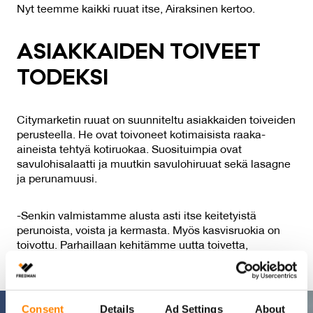
Nyt teemme kaikki ruuat itse, Airaksinen kertoo.
ASIAK­KAI­DEN TOI­VEET
TO­DEK­SI
Citymarketin ruuat on suunniteltu asiakkaiden toiveiden
perusteella. He ovat toivoneet kotimaisista raaka-
aineista tehtyä kotiruokaa. Suosituimpia ovat
savulohisalaatti ja muutkin savulohiruuat sekä lasagne
ja perunamuusi.
-Senkin valmistamme alusta asti itse keitetyistä
perunoista, voista ja kermasta. Myös kasvisruokia on
toivottu. Parhaillaan kehitämme uutta toivetta,
tryffelipastaa.
Consent
Details
Ad Settings
About