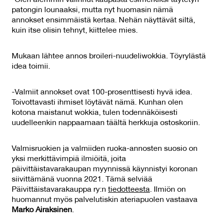
-Olen aiemmin valinnut kaupasta esimerkiksi täytetyn
patongin lounaaksi, mutta nyt huomasin nämä
annokset ensimmäistä kertaa. Nehän näyttävät siltä,
kuin itse olisin tehnyt, kiittelee mies.
Mukaan lähtee annos broileri-nuudeliwokkia. Töyrylästä
idea toimii.
-Valmiit annokset ovat 100-prosenttisesti hyvä idea.
Toivottavasti ihmiset löytävät nämä. Kunhan olen
kotona maistanut wokkia, tulen todennäköisesti
uudelleenkin nappaamaan täältä herkkuja ostoskoriin.
Valmisruokien ja valmiiden ruoka-annosten suosio on
yksi merkittävimpiä ilmiöitä, joita
päivittäistavarakaupan myynnissä käynnistyi koronan
siivittämänä vuonna 2021. Tämä selviää
Päivittäistavarakauppa ry:n
tiedotteesta
. Ilmiön on
huomannut myös palvelutiskin ateriapuolen vastaava
Marko Airaksinen
.