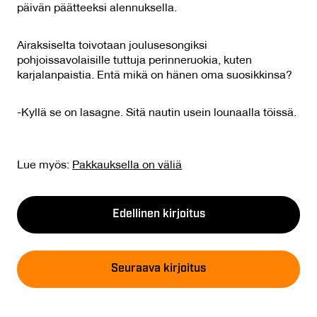
päivän päätteeksi alennuksella.
Airaksiselta toivotaan joulusesongiksi
pohjoissavolaisille tuttuja perinneruokia, kuten
karjalanpaistia. Entä mikä on hänen oma suosikkinsa?
-Kyllä se on lasagne. Sitä nautin usein lounaalla töissä.
Lue myös:
Pakkauksella on väliä
Edellinen kirjoitus
Seuraava kirjoitus