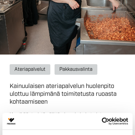
Ateriapalvelut
Pakkausvalinta
Kainuulaisen ateriapalvelun huolenpito
ulottuu lämpimänä toimitetusta ruoasta
kohtaamiseen
Kun ikääntyvistä välittäminen ja halu tarjota
maukasta ruokaa yhdistyvät yritystoiminnassa,
syntyy jotain astetta syvempää.