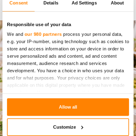
Consent
Details
Ad Settings
About
Lue lisää
Responsible use of your data
We and
our 980 partners
process your personal data,
e.g. your IP-number, using technology such as cookies to
store and access information on your device in order to
serve personalized ads and content, ad and content
measurement, audience research and services
development. You have a choice in who uses your data
and for what purposes. Your privacy choices are only
applicable on this digital property where you have made
your choices. You can change or withdraw your consent
any time from the Cookie Declaration or by clicking on
the Privacy trigger icon.
Allow all
Find out more about how your personal data is processed
Customize
and set your preferences in the
details section
.