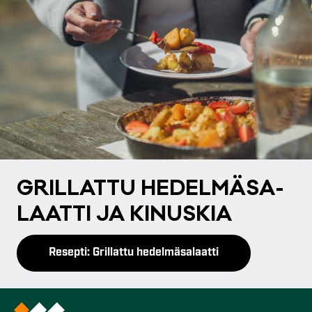
GRIL­LAT­TU HE­DEL­MÄ­SA­
LAAT­TI JA KI­NUS­KIA
Resepti: Grillattu hedelmäsalaatti