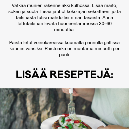
Vatkaa munien rakenne rikki kulhossa. Lisää maito,
sokeri ja suola. Lisää jauhot koko ajan sekoittaen, jotta
taikinasta tulisi mahdollisimman tasaista. Anna
lettutaikinan levätä huoneenlämmössä 30–60
minuuttia.
Paista letut voinokareessa kuumalla pannulla grillissä
kauniin värisiksi. Paistoaika on muutama minuutti per
puoli.
LI­SÄÄ RE­SEP­TE­JÄ: