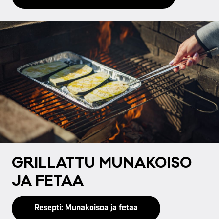
GRIL­LAT­TU MU­NA­KOI­SO
JA FE­TAA
Resepti: Munakoisoa ja fetaa