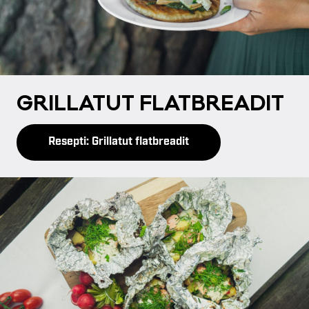
GRIL­LA­TUT FLATB­REA­DIT
Resepti: Grillatut flatbreadit