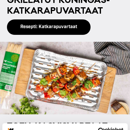
GRIL­LA­TUT KU­NIN­GAS-
KAT­KA­RA­PU­VAR­TAAT
Resepti: Katkarapuvartaat
TO­FU-KAS­VIS­VAR­TAAT