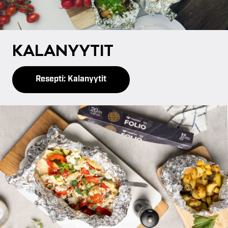
KA­LA­NYY­TIT
Resepti: Kalanyytit