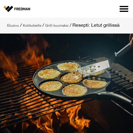
Media
/
/
/
Resepti: Letut grillissä
Etusivu
Kotikokeille
Grilli kuumaksi
Tehtaanmyymälä
Verkkokauppa ammattilaisille
Hae
English
Suomi