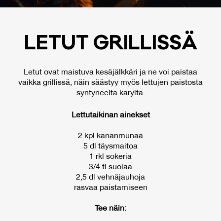
LE­TUT GRIL­LIS­SÄ
Letut ovat maistuva kesäjälkkäri ja ne voi paistaa
vaikka grillissä, näin säästyy myös lettujen paistosta
syntyneeltä käryltä.
Lettutaikinan ainekset
2 kpl kananmunaa
5 dl täysmaitoa
1 rkl sokeria
3/4 tl suolaa
2,5 dl vehnäjauhoja
rasvaa paistamiseen
Tee näin: