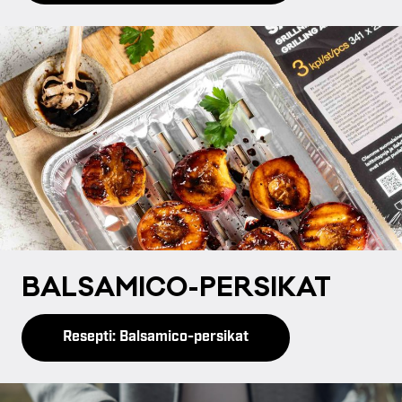
BAL­SA­MI­CO-PER­SI­KAT
Resepti: Balsamico-persikat