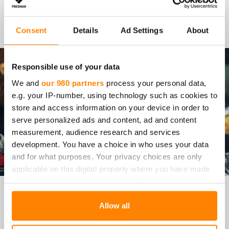
Resepti: Tofu-kasvisvartaat
Consent
Details
Ad Settings
About
Responsible use of your data
We and
our 980 partners
process your personal data,
e.g. your IP-number, using technology such as cookies to
store and access information on your device in order to
serve personalized ads and content, ad and content
measurement, audience research and services
development. You have a choice in who uses your data
and for what purposes. Your privacy choices are only
applicable on this digital property where you have made
your choices. You can change or withdraw your consent
KA­NA­VAR­TAAT JA GRIL­
any time from the Cookie Declaration or by clicking on
the Privacy trigger icon.
Allow all
LAT­TUA ANA­NAS­TA