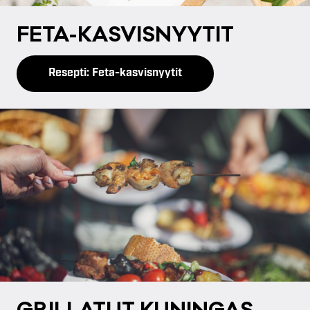
FE­TA-KAS­VIS­NYY­TIT
Resepti: Feta-kasvisnyytit