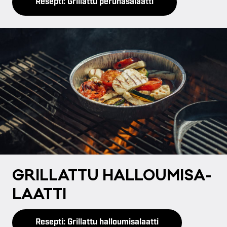
Resepti: Grillattu perunasalaatti
GRIL­LAT­TU HAL­LOU­MI­SA­
LAAT­TI
Resepti: Grillattu halloumisalaatti