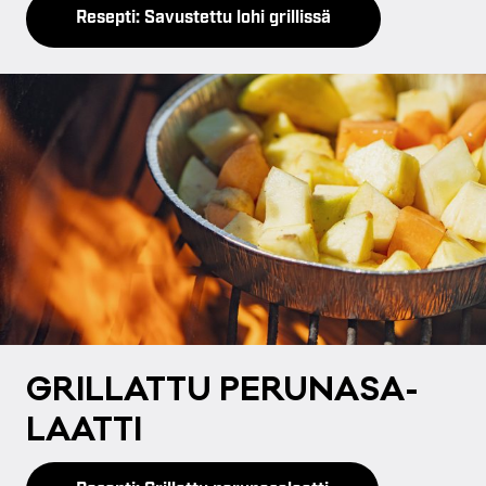
Resepti: Savustettu lohi grillissä
GRIL­LAT­TU PE­RU­NA­SA­
LAAT­TI