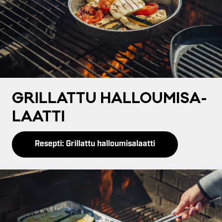
GRIL­LAT­TU HAL­LOU­MI­SA­
LAAT­TI
Resepti: Grillattu halloumisalaatti