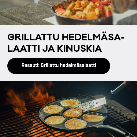
GRIL­LAT­TU HE­DEL­MÄ­SA­
LAAT­TI JA KI­NUS­KIA
Resepti: Grillattu hedelmäsalaatti