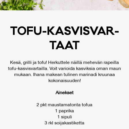
TO­FU-KAS­VIS­VAR­
TAAT
Kesä, grilli ja tofu! Herkuttele näillä mehevän rapeilla
tofu-kasvisvartailla. Voit varioida kasviksia oman maun
mukaan. Ihana makean tulinen marinadi kruunaa
kokonaisuuden!
Ainekset
2 pkt maustamatonta tofua
1 paprika
1 sipuli
3 rkl soijakastiketta