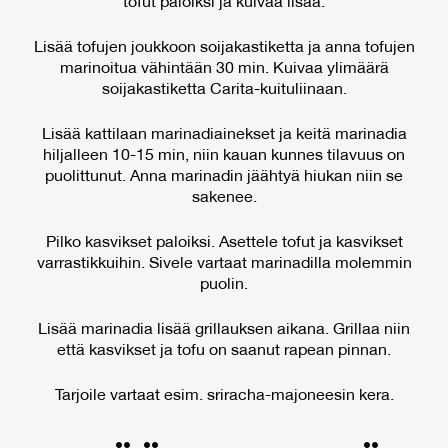
tofut paloiksi ja kuivaa lisää.
Lisää tofujen joukkoon soijakastiketta ja anna tofujen
marinoitua vähintään 30 min. Kuivaa ylimäärä
soijakastiketta Carita-kuituliinaan.
Lisää kattilaan marinadiainekset ja keitä marinadia
hiljalleen 10-15 min, niin kauan kunnes tilavuus on
puolittunut. Anna marinadin jäähtyä hiukan niin se
sakenee.
Pilko kasvikset paloiksi. Asettele tofut ja kasvikset
varrastikkuihin. Sivele vartaat marinadilla molemmin
puolin.
Lisää marinadia lisää grillauksen aikana. Grillaa niin
että kasvikset ja tofu on saanut rapean pinnan.
Tarjoile vartaat esim. sriracha-majoneesin kera.