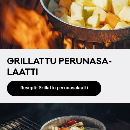
GRIL­LAT­TU PE­RU­NA­SA­
LAAT­TI
Resepti: Grillattu perunasalaatti