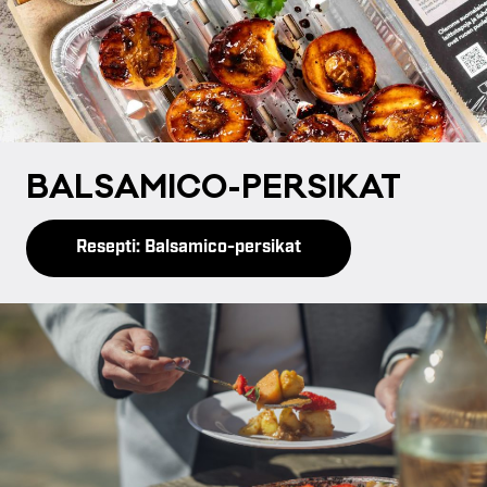
BAL­SA­MI­CO-PER­SI­KAT
Resepti: Balsamico-persikat