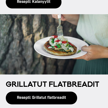
Resepti: Kalanyytit
GRIL­LA­TUT FLATB­REA­DIT
Resepti: Grillatut flatbreadit