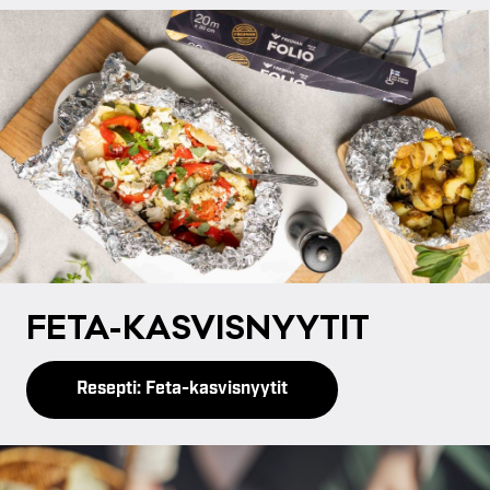
FE­TA-KAS­VIS­NYY­TIT
Resepti: Feta-kasvisnyytit