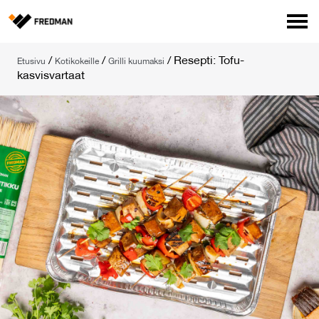
Media
/
/
/
Resepti: Tofu-
Etusivu
Kotikokeille
Grilli kuumaksi
Tehtaanmyymälä
kasvisvartaat
Verkkokauppa ammattilaisille
Hae
English
Suomi