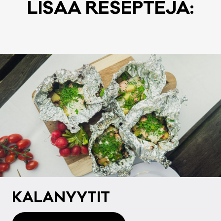
LI­SÄÄ RE­SEP­TE­JÄ:
KA­LA­NYY­TIT