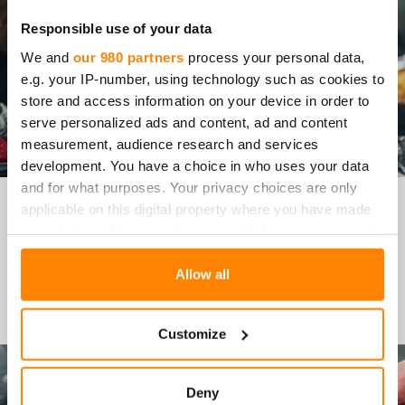
Responsible use of your data
We and
our 980 partners
process your personal data,
e.g. your IP-number, using technology such as cookies to
store and access information on your device in order to
serve personalized ads and content, ad and content
measurement, audience research and services
development. You have a choice in who uses your data
and for what purposes. Your privacy choices are only
KA­NA­VAR­TAAT JA GRIL­
applicable on this digital property where you have made
your choices. You can change or withdraw your consent
LAT­TUA ANA­NAS­TA
any time from the Cookie Declaration or by clicking on
the Privacy trigger icon.
Allow all
Resepti: Kanavartaat
Find out more about how your personal data is processed
Customize
and set your preferences in the
details section
.
We use cookies to personalise content and ads, to
Deny
provide social media features and to analyse our traffic.