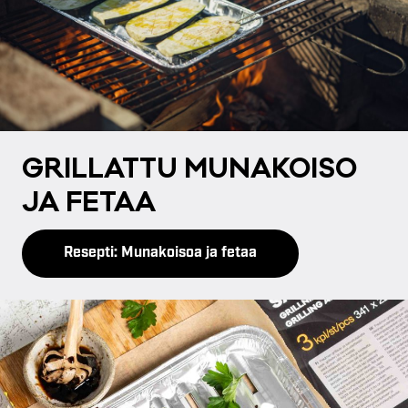
GRIL­LAT­TU MU­NA­KOI­SO
JA FE­TAA
Resepti: Munakoisoa ja fetaa