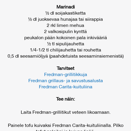
Marinadi
½ dl soijakastiketta
½ dl juoksevaa hunajaa tai siirappia
2 rkl limen mehua
2 valkosipulin kynttä
peukalon pään kokoinen pala inkivääriä
½ tl sipulijauhetta
1/4-1/2 tl chilijauhetta tai rouhetta
0,5 dl seesamiöljyä (paahdetuista seesaminsiemenistä)
Tarvitset
Fredman-grillitikkuja
Fredman grillaus- ja savustusalusta
Fredman Carita-kuituliina
Tee näin:
Laita Fredman-grillitikut veteen likoamaan.
Painele tofu kuivaksi Fredman Carita-kuituliinalla. Pilko