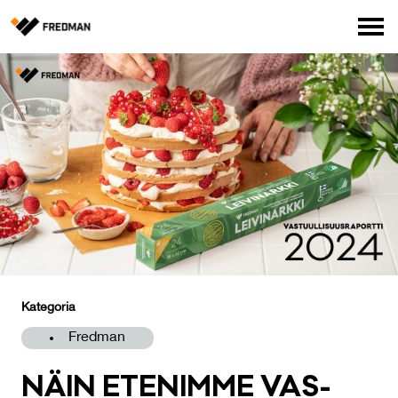
Media
Tehtaanmyymälä
Verkkokauppa ammattilaisille
Hae
English
Suomi
Kategoria
Fredman
NÄIN ETE­NIM­ME VAS­