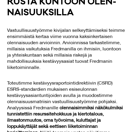
RUS­TA KUN­TOON OLEN­
NAI­SUUK­SIL­LA
Vastuullisuustyömme kivijalan selkeyttämiseksi teimme
ensimmäistä kertaa viime vuonna kaksinkertaisen
olennaisuuden arvioinnin. Arvioinnissa tarkastelimme,
millaisia vaikutuksia Fredmanilla on ihmisiin, luontoon
ja yhteiskuntaan sekä millaisia riskejä ja
mahdollisuuksia kestävyysasiat tuovat Fredmanin
liiketoiminnalle.
Toteutimme kestävyysraportointidirektiivin (CSRD)
ESRS-standardien mukaisen esiseulonnan
kestävyysasiantuntijoiden avulla ja muodostimme
olennaisuusmatriisin vastuullisuustyömme pohjaksi.
Analyysissä Fredmanille
olennaisimmiksi näkökulmiksi
tunnistettiin resurssitehokkuus ja kiertotalous,
ilmastonmuutos, oma työvoima, kuluttajat ja
loppukäyttäjät sekä eettisen liiketoiminnan