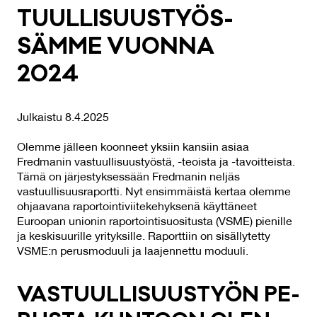
TUUL­LI­SUUS­TYÖS­
SÄM­ME VUON­NA
2024
Julkaistu 8.4.2025
Olemme jälleen koonneet yksiin kansiin asiaa
Fredmanin vastuullisuustyöstä, -teoista ja -tavoitteista.
Tämä on järjestyksessään Fredmanin neljäs
vastuullisuusraportti. Nyt ensimmäistä kertaa olemme
ohjaavana raportointiviitekehyksenä käyttäneet
Euroopan unionin raportointisuositusta (VSME) pienille
ja keskisuurille yrityksille. Raporttiin on sisällytetty
VSME:n perusmoduuli ja laajennettu moduuli.
VAS­TUUL­LI­SUUS­TYÖN PE­