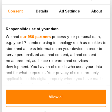
Fredmanin vastuullisuusasioissa voitte olla tarkemmin
Consent
Details
Ad Settings
About
yhteydessä meihin:
Responsible use of your data
Kaarina Kiema
, tuotevastuullisuus ja laatu
kaarina.kiema@fredmangroup.com
We and
our 980 partners
process your personal data,
e.g. your IP-number, using technology such as cookies to
Sara Hokkanen
, viestintä ja yritysvastuu
store and access information on your device in order to
sara.hokkanen@fredmangroup.com
serve personalized ads and content, ad and content
measurement, audience research and services
development. You have a choice in who uses your data
Tutustu aiempiin vastuullisuustyön julkaisuihimme:
and for what purposes. Your privacy choices are only
applicable on this digital property where you have made
Fredman Group Oy:n vastuullisuuskatsaus 2023
your choices. You can change or withdraw your consent
any time from the Cookie Declaration or by clicking on
the Privacy trigger icon.
Allow all
Edellinen kirjoitus
Find out more about how your personal data is processed