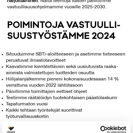
harjoittaminen
. Näitä teemoja vasten päivitimme
vastuullisuusohjelmamme vuosille 2025-2030.
POI­MIN­TO­JA VAS­TUUL­LI­
SUUS­TYÖS­TÄM­ME 2024
Sitouduimme SBTi-aloitteeseen ja asetimme tieteeseen
perustuvat ilmastotavoitteet
Kasvatimme kierrätettävien sekä uusiutuvista raaka-
aineista valmistettujen tuotteiden osuutta
Hiilijalanjälkemme pieneni kokonaisuudessaan 14 %
verrattuna vuoden 2022 lähtötasoon
Päivitimme toimittajien eettiset ohjeet
Teetimme räätälöidyn tuotekohtaisen päästölaskurin
Tapaturmaton vuosi
Kaikki tehtaan työntekijät suorittivat
työturvallisuuskortin
Tutustu
Fredmanin vastuullisuusvuoteen 2024
.