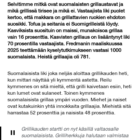
Selvitimme mitkä ovat suomalaisten grillaustavat ja
mikä grillissä tirisee ja mikä ei. Vastaajista liki puolet
kertoo, että makkara on grillattavien ruokien ehdoton
suosikki. Tofua ja seitania ei Suomigrilleistä löydy.
Kasviksista suosituin on maissi, munakoisoa grillaa
vain 16 prosenttia. Kasvisten grillaus on lisääntynyt liki
70 prosentilla vastaajista. Fredmanin maaliskuussa
2025 teettämään kyselytutkimukseen vastasi 1000
suomalaista. Heistä grillaajia oli 781.
Suomalaisista liki joka neljäs aloittaa grillikauden heti,
kun mittari näyttää yli kymmentä astetta. Reilu
kymmenes on sitä mieltä, että grilli kaivetaan esiin, heti
kun lumet ovat sulaneet. Toinen kymmenes
suomalaisista grillaa ympäri vuoden. Miehet ja naiset
ovat kutakuinkin yhtä innokkaita grillaajia. Miehistä sitä
harrastaa 52 prosenttia ja naisista 48 prosenttia.
Grillikauden startti on nyt käsillä valtaosalle
suomalaisista. Grilliherkkuja halutaan valmistaa