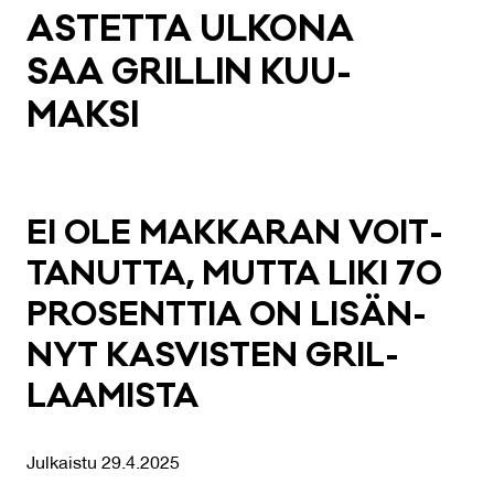
AS­TET­TA UL­KO­NA
SAA GRIL­LIN KUU­
MAK­SI
EI OLE MAK­KA­RAN VOIT­
TA­NUT­TA, MUT­TA LI­KI 70
PRO­SENT­TIA ON LI­SÄN­
NYT KAS­VIS­TEN GRIL­
LAA­MIS­TA
Julkaistu 29.4.2025