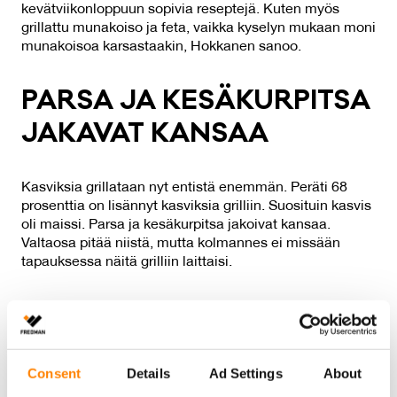
kevätviikonloppuun sopivia reseptejä. Kuten myös
grillattu munakoiso ja feta, vaikka kyselyn mukaan moni
munakoisoa karsastaakin, Hokkanen sanoo.
PAR­SA JA KE­SÄ­KUR­PIT­SA
JA­KA­VAT KAN­SAA
Kasviksia grillataan nyt entistä enemmän. Peräti 68
prosenttia on lisännyt kasviksia grilliin. Suosituin kasvis
oli maissi. Parsa ja kesäkurpitsa jakoivat kansaa.
Valtaosa pitää niistä, mutta kolmannes ei missään
tapauksessa näitä grilliin laittaisi.
– Olivatpa omat suosikit sitten mitä hyvänsä, 82
prosenttia vastaajista sanoo, että grilliruoka on
parempaa kuin uuniruoka. Liki sama määrä
suomalaisista kokee, ettei ole kesää ilman grillausta,
Consent
Details
Ad Settings
About
Hokkanen sanoo.