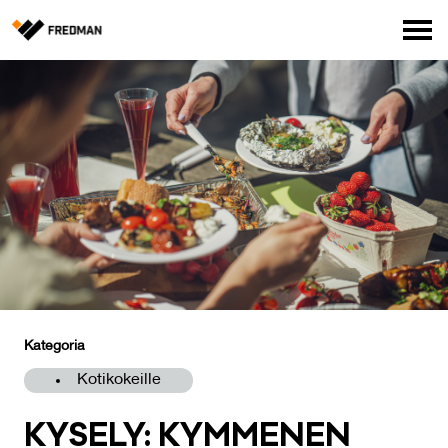
Media
Tehtaanmyymälä
Verkkokauppa ammattilaisille
Hae
English
Suomi
Kategoria
Kotikokeille
KY­SE­LY: KYM­ME­NEN