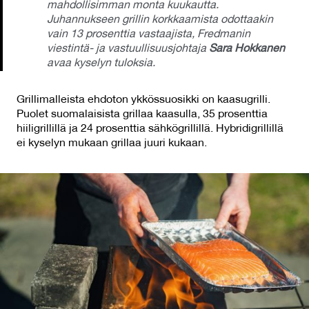
mahdollisimman monta kuukautta.
Juhannukseen grillin korkkaamista odottaakin
vain 13 prosenttia vastaajista, Fredmanin
viestintä- ja vastuullisuusjohtaja
Sara Hokkanen
avaa kyselyn tuloksia.
Grillimalleista ehdoton ykkössuosikki on kaasugrilli.
Puolet suomalaisista grillaa kaasulla, 35 prosenttia
hiiligrillillä ja 24 prosenttia sähkögrillillä. Hybridigrillillä
ei kyselyn mukaan grillaa juuri kukaan.