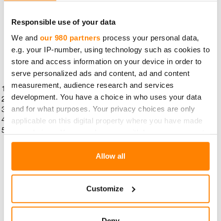
GRIL­LI­RUO­KIEN SUO­SI­KIT
Responsible use of your data
TOP 5 – EH­DO­TON SUO­
We and
our 980 partners
process your personal data,
e.g. your IP-number, using technology such as cookies to
SIK­KI
store and access information on your device in order to
serve personalized ads and content, ad and content
measurement, audience research and services
Makkara
development. You have a choice in who uses your data
Pihvi (nauta ja possu)
and for what purposes. Your privacy choices are only
Kana
applicable on this digital property where you have made
Juustot
Maissi
your choices. You can change or withdraw your consent
any time from the Cookie Declaration or by clicking on
the Privacy trigger icon.
GRIL­LI­RUO­KIEN IN­HO­KIT
Allow all
TOP 5 – EN GRIL­LAI­SI TÄ­TÄ
Find out more about how your personal data is processed
Customize
and set your preferences in the
details section
.
MIS­SÄÄN TA­PAUK­SES­SA
We use cookies to personalise content and ads, to
Deny