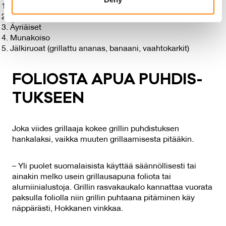
provide social media features and to analyse our traffic.
Vegaaniset vaihtoehdot (tofu, seitan, härkis)
We also share information about your use of our site with
Lampaanliha
Äyriäiset
our social media, advertising and analytics partners who
Munakoiso
may combine it with other information that you’ve
Jälkiruoat (grillattu ananas, banaani, vaahtokarkit)
provided to them or that they’ve collected from your use
of their services.
FO­LIOS­TA APUA PUH­DIS­
TUK­SEEN
Joka viides grillaaja kokee grillin puhdistuksen
hankalaksi, vaikka muuten grillaamisesta pitääkin.
– Yli puolet suomalaisista käyttää säännöllisesti tai
ainakin melko usein grillausapuna foliota tai
alumiinialustoja. Grillin rasvakaukalo kannattaa vuorata
paksulla foliolla niin grillin puhtaana pitäminen käy
näppärästi, Hokkanen vinkkaa.