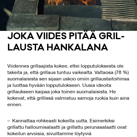
JO­KA VII­DES PI­TÄÄ GRIL­
LAUS­TA HAN­KA­LA­NA
Viidennes grillaajista kokee, ettei lopputuloksesta ole
takeita ja, että grillaus tuntuu vaikealta. Valtaosa (78 %)
suomalaisista sen sijaan uskoo omiin grillaustaitoihinsa
ja luottaa hyvään lopputulokseen. Uusia ideoita
grillaukseen kaipaa joka toinen suomalaisista. He
kokevat, että grillissä valmistuu samoja ruokia kuin aina
ennen.
– Kannattaa rohkeasti kokeilla uutta. Esimerkiksi
grillattu halloumisalaatti ja grillattu perunasalaatti ovat
kokeilun arvoisia, sivuiltamme löytyviä