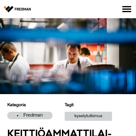
Media
Tehtaanmyymälä
Verkkokauppa ammattilaisille
Hae
English
Suomi
Kategoria
Tagit
Fredman
kyselytutkimus
KEIT­TIÖAM­MAT­TI­LAI­