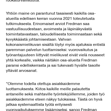
ruokaturvallisuutta.
Yhtiön maine on parantunut tasaisesti kaikilla osa-
alueilla edellisen kerran vuonna 2021 toteutetusta
tutkimuksesta. Erinomaiset arviot Fredman saa
vastuullisuudestaan, avoimesta ja läpinäkyvästä
toimintatavastaan, taloudellisesta toiminnastaan sekä
kyvykkäästä johtamisestaan. Vahvan
kokonaismielikuvan sisältä löytyi myös ajatuksia entistä
paremman palvelun tuottamiseksi: vuorovaikutus ja
työnantajuuteen liittyvät mielikuvat eivät vielä nousseet
yhtä korkealle, vaikka näitäkin osa-alueita Fredman
paransi edelliskerrasta ja sai tukevasti hyvälle tasolle
yltävät arvosanat.
”Olemme todella otettuja asiakkaidemme
luottamuksesta. Kiitos kaikille meille palautetta
antaneille sekä mahtaville työntekijöillemme, joiden työ
asiakkaidemme eteen näkyy tuloksissa. Tästä on hyvä
jatkaa systemaattista työtä erityisesti
vuorovaikutuksemme lisäämiseksi, sanoo Fredman