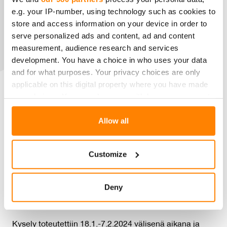
e.g. your IP-number, using technology such as cookies to
store and access information on your device in order to
serve personalized ads and content, ad and content
measurement, audience research and services
development. You have a choice in who uses your data
and for what purposes. Your privacy choices are only
applicable on this digital property where you have made
your choices. You can change or withdraw your consent
any time from the Cookie Declaration or by clicking on
≥ 4.00 Erinomainen tulos
the Privacy trigger icon.
Allow all
3.50 – 3.99 Hyvä tulos
3.00 – 3.49 Kohtalainen tulos
Find out more about how your personal data is processed
2.50 -2.99 Heikko tulos
Customize
and set your preferences in the
details section
.
< 2.50 Erittäin heikko tulos
We use cookies to personalise content and ads, to
Deny
Maineen keskusluvun virhemarginaali on vain ± 0.04-
provide social media features and to analyse our traffic.
yksikköä.
We also share information about your use of our site with
our social media, advertising and analytics partners who
Kysely toteutettiin 18.1.-7.2.2024 välisenä aikana ja