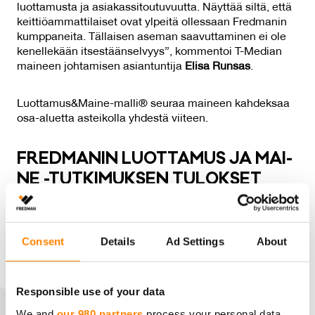
luottamusta ja asiakassitoutuvuutta. Näyttää siltä, että
keittiöammattilaiset ovat ylpeitä ollessaan Fredmanin
kumppaneita. Tällaisen aseman saavuttaminen ei ole
kenellekään itsestäänselvyys”, kommentoi T-Median
maineen johtamisen asiantuntija
Elisa Runsas
.
Luottamus&Maine-malli® seuraa maineen kahdeksaa
osa-aluetta asteikolla yhdestä viiteen.
FRED­MA­NIN LUOT­TA­MUS JA MAI­
NE -TUT­KI­MUK­SEN TU­LOK­SET
2024
Consent
Details
Ad Settings
About
Responsible use of your data
We and
our 980 partners
process your personal data,