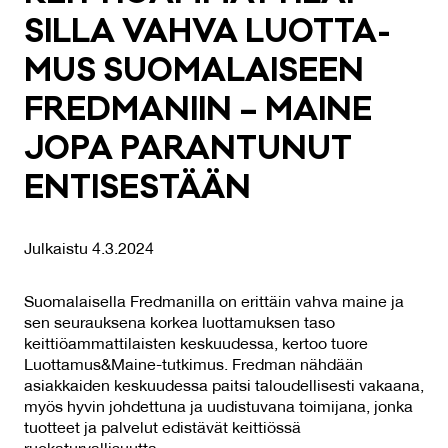
SIL­LA VAH­VA LUOT­TA­
MUS SUO­MA­LAI­SEEN
FRED­MA­NIIN – MAI­NE
JO­PA PA­RAN­TU­NUT
EN­TI­SES­TÄÄN
Julkaistu 4.3.2024
Suomalaisella Fredmanilla on erittäin vahva maine ja
sen seurauksena korkea luottamuksen taso
keittiöammattilaisten keskuudessa, kertoo tuore
Luottamus&Maine-tutkimus. Fredman nähdään
asiakkaiden keskuudessa paitsi taloudellisesti vakaana,
myös hyvin johdettuna ja uudistuvana toimijana, jonka
tuotteet ja palvelut edistävät keittiössä