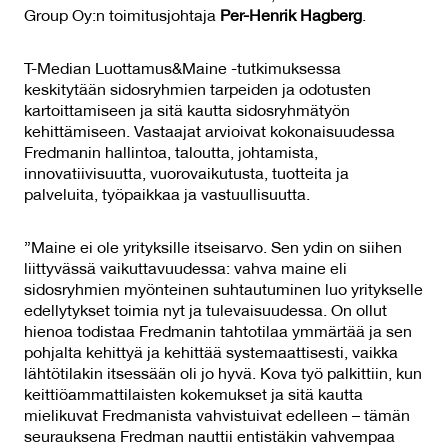
Group Oy:n toimitusjohtaja
Per-Henrik Hagberg
.
T-Median Luottamus&Maine -tutkimuksessa
keskitytään sidosryhmien tarpeiden ja odotusten
kartoittamiseen ja sitä kautta sidosryhmätyön
kehittämiseen. Vastaajat arvioivat kokonaisuudessa
Fredmanin hallintoa, taloutta, johtamista,
innovatiivisuutta, vuorovaikutusta, tuotteita ja
palveluita, työpaikkaa ja vastuullisuutta.
”Maine ei ole yrityksille itseisarvo. Sen ydin on siihen
liittyvässä vaikuttavuudessa: vahva maine eli
sidosryhmien myönteinen suhtautuminen luo yritykselle
edellytykset toimia nyt ja tulevaisuudessa. On ollut
hienoa todistaa Fredmanin tahtotilaa ymmärtää ja sen
pohjalta kehittyä ja kehittää systemaattisesti, vaikka
lähtötilakin itsessään oli jo hyvä. Kova työ palkittiin, kun
keittiöammattilaisten kokemukset ja sitä kautta
mielikuvat Fredmanista vahvistuivat edelleen – tämän
seurauksena Fredman nauttii entistäkin vahvempaa