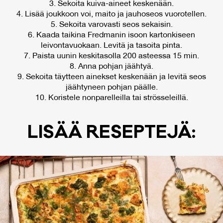
3. Sekoita kuiva-aineet keskenään.
4. Lisää joukkoon voi, maito ja jauhoseos vuorotellen.
5. Sekoita varovasti seos sekaisin.
6. Kaada taikina Fredmanin isoon kartonkiseen
leivontavuokaan. Levitä ja tasoita pinta.
7. Paista uunin keskitasolla 200 asteessa 15 min.
8. Anna pohjan jäähtyä.
9. Sekoita täytteen ainekset keskenään ja levitä seos
jäähtyneen pohjan päälle.
10. Koristele nonparelleilla tai strösseleillä.
LI­SÄÄ RE­SEP­TE­JÄ: