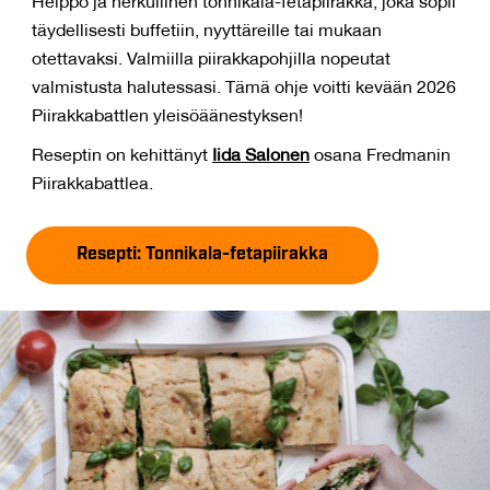
Helppo ja herkullinen tonnikala-fetapiirakka, joka sopii
täydellisesti buffetiin, nyyttäreille tai mukaan
otettavaksi. Valmiilla piirakkapohjilla nopeutat
valmistusta halutessasi. Tämä ohje voitti kevään 2026
Piirakkabattlen yleisöäänestyksen!
Reseptin on kehittänyt
Iida Salonen
osana Fredmanin
Piirakkabattlea.
Resepti: Tonnikala-fetapiirakka