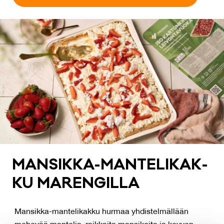
MAN­SIK­KA-MAN­TE­LI­KAK­
KU MA­REN­GIL­LA
Mansikka-mantelikakku hurmaa yhdistelmällään