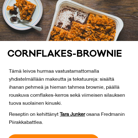
CORNF­LA­KES-BROW­NIE
Tämä leivos hurmaa vastustamattomalla
yhdistelmällään makeutta ja tekstuureja: sisältä
ihanan pehmeä ja hieman tahmea brownie, päällä
rouskuva cornflakes-kerros sekä viimeisen silauksen
tuova suolainen kinuski.
Reseptin on kehittänyt
Tara Junker
osana Fredmanin
Piirakkabattlea.