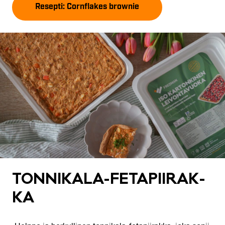
Resepti: Cornflakes brownie
TON­NI­KA­LA-FE­TA­PII­RAK­
KA