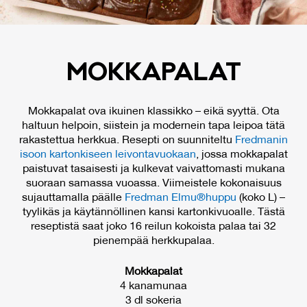
MOK­KA­PA­LAT
Mokkapalat ova ikuinen klassikko – eikä syyttä. Ota
haltuun helpoin, siistein ja modernein tapa leipoa tätä
rakastettua herkkua. Resepti on suunniteltu
Fredmanin
isoon kartonkiseen leivontavuokaan
, jossa mokkapalat
paistuvat tasaisesti ja kulkevat vaivattomasti mukana
suoraan samassa vuoassa. Viimeistele kokonaisuus
sujauttamalla päälle
Fredman Elmu®huppu
(koko L) –
tyylikäs ja käytännöllinen kansi kartonkivuoalle. Tästä
reseptistä saat joko 16 reilun kokoista palaa tai 32
pienempää herkkupalaa.
Mokkapalat
4 kanamunaa
3 dl sokeria