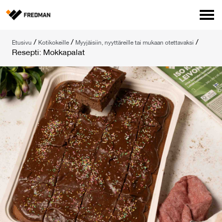
Media
/
/
/
Etusivu
Kotikokeille
Myyjäisiin, nyyttäreille tai mukaan otettavaksi
Tehtaanmyymälä
Resepti: Mokkapalat
Verkkokauppa ammattilaisille
Hae
English
Suomi