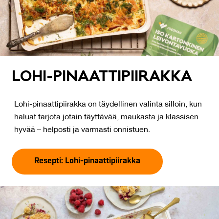
LO­HI-PI­NAAT­TI­PII­RAK­KA
Lohi-pinaattipiirakka on täydellinen valinta silloin, kun
haluat tarjota jotain täyttävää, maukasta ja klassisen
hyvää – helposti ja varmasti onnistuen.
Resepti: Lohi-pinaattipiirakka