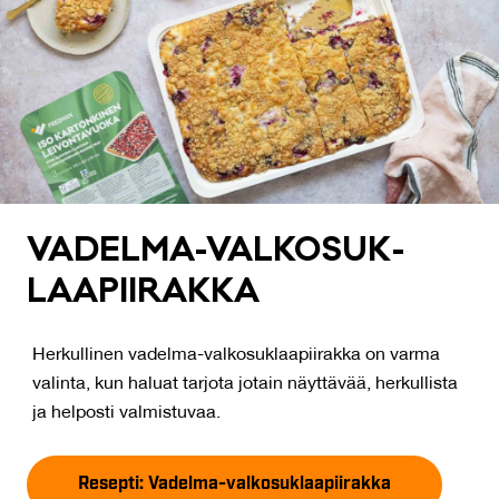
VA­DEL­MA-VAL­KO­SUK­
LAA­PII­RAK­KA
Herkullinen vadelma-valkosuklaapiirakka on varma
valinta, kun haluat tarjota jotain näyttävää, herkullista
ja helposti valmistuvaa.
Resepti: Vadelma-valkosuklaapiirakka