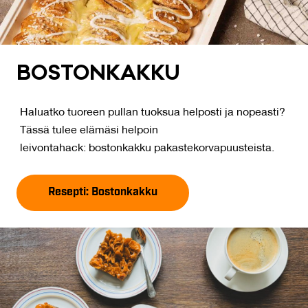
BOS­TON­KAK­KU
Haluatko tuoreen pullan tuoksua helposti ja nopeasti?
Tässä tulee elämäsi helpoin
leivontahack: bostonkakku pakastekorvapuusteista.
Resepti: Bostonkakku