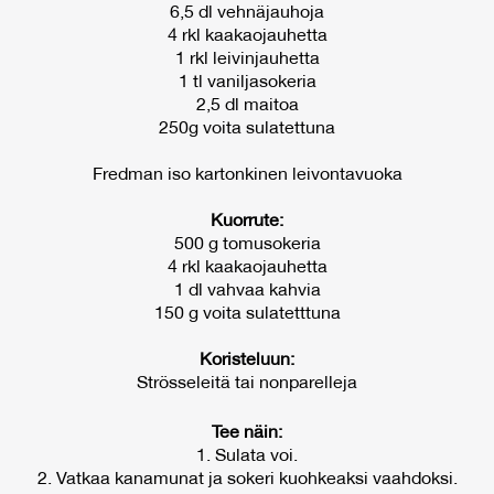
6,5 dl vehnäjauhoja
4 rkl kaakaojauhetta
1 rkl leivinjauhetta
1 tl vaniljasokeria
2,5 dl maitoa
250g voita sulatettuna
Fredman iso kartonkinen leivontavuoka
Kuorrute:
500 g tomusokeria
4 rkl kaakaojauhetta
1 dl vahvaa kahvia
150 g voita sulatetttuna
Koristeluun:
Strösseleitä tai nonparelleja
Tee näin:
1. Sulata voi.
2. Vatkaa kanamunat ja sokeri kuohkeaksi vaahdoksi.