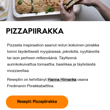
PIZ­ZA­PII­RAK­KA
Pizzasta inspiraation saanut reilun kokoinen piirakka
toimii täydellisesti myyjäisissä, piknikillä, nyyttäreillä
tai ison perheen retkieväänä. Täytteenä
aurinkokuivattua tomaattia, basilikaa ja täyteläistä
mozzarellaa.
Reseptin on kehittänyt
Hanna Himanka
osana
Fredmanin Piirakkabattlea.
Resepti: Pizzapiirakka