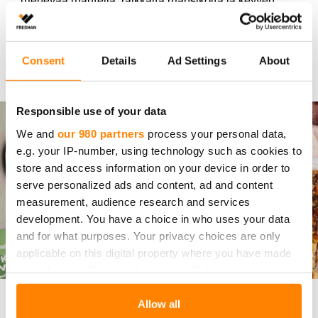
mehevää mantelia, raikkaita mansikoita ja kevyen
rapeaa marenkia.
Consent
Details
Ad Settings
About
Resepti: Mansikka-mantelikakku
Responsible use of your data
We and
our 980 partners
process your personal data,
e.g. your IP-number, using technology such as cookies to
store and access information on your device in order to
serve personalized ads and content, ad and content
measurement, audience research and services
development. You have a choice in who uses your data
and for what purposes. Your privacy choices are only
applicable on this digital property where you have made
your choices. You can change or withdraw your consent
any time from the Cookie Declaration or by clicking on
JAU­HE­LI­HA­PII­RAK­KA
the Privacy trigger icon.
Allow all