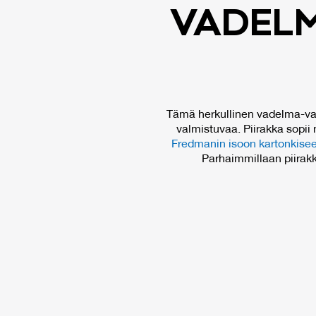
VA­DEL­
Tämä herkullinen vadelma-valk
valmistuvaa. Piirakka sopii 
Fredmanin isoon kartonkise
Parhaimmillaan piirakka