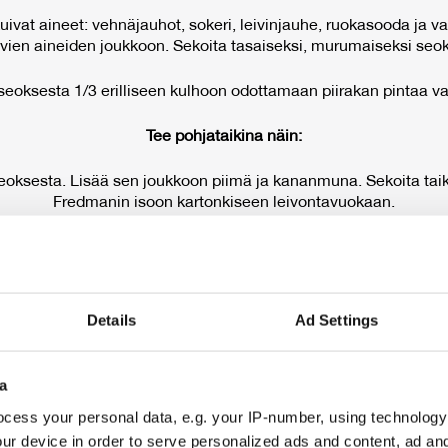
vat aineet: vehnäjauhot, sokeri, leivinjauhe, ruokasooda ja van
ivien aineiden joukkoon. Sekoita tasaiseksi, murumaiseksi seok
seoksesta 1/3 erilliseen kulhoon odottamaan piirakan pintaa va
Tee pohjataikina näin:
seoksesta. Lisää sen joukkoon piimä ja kananmuna. Sekoita taiki
Fredmanin isoon kartonkiseen leivontavuokaan.
uhittu valkosuklaa. Sekoita rahkan joukkoon munat ja sokeri. Ka
kkaa 175 asteessa uunin keskitasolla noin 40-45 minuuttia, kun
ruskea ja täyte on hyytynyt.
Details
Ad Settings
sen antaa vetäytyä ja jäähtyä kunnolla ennen tarjoilua. Silloin
maut tasaantuvat.
a
LI­SÄÄ RE­SEP­TE­JÄ
cess your personal data, e.g. your IP-number, using technology
ur device in order to serve personalized ads and content, ad a