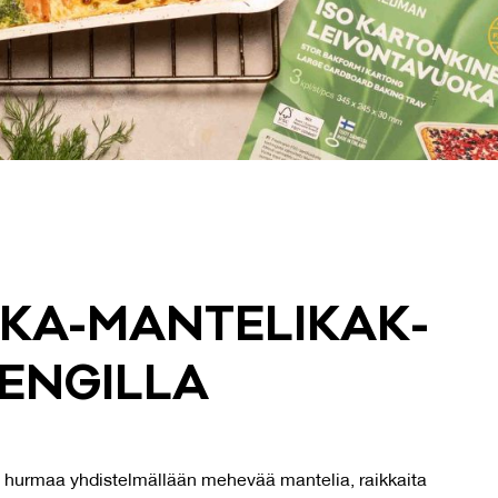
­KA-MAN­TE­LI­KAK­
EN­GIL­LA
hurmaa yhdistelmällään mehevää mantelia, raikkaita