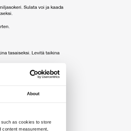
iljasokeri. Sulata voi ja kaada
seksi.
rten.
na tasaiseksi. Levitä taikina
ada seos päälle. Lisää vielä
nes pinta on kauniin kultaisen
About
 täyte jähmettyy leikattavaksi ja
:
 such as cookies to store
nd content measurement,