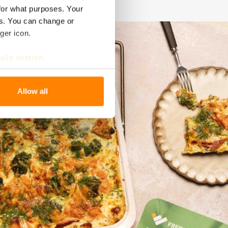
for what purposes. Your
es. You can change or
ger icon.
ails section
.
se our traffic. We also share
Allow all
ers who may combine it with
 services.