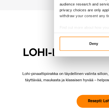
audience research and servi
privacy choices are only app
withdraw your consent any tim
Find out more about how your
We use cookies to personalis
Deny
information about your use of
LO­HI-PI­NAAT­TI­P
other information that you’ve
Lohi-pinaattipiirakka on täydellinen valinta silloin,
täyttävää, maukasta ja klassisen hyvää – helpost
Resepti: Loh