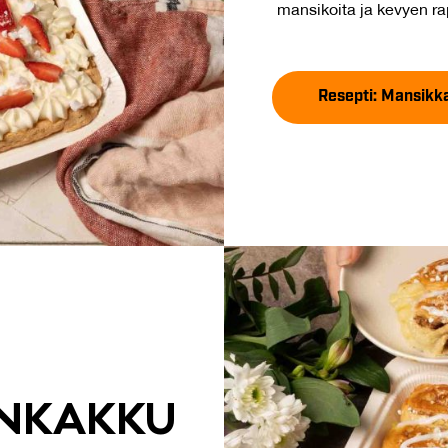
mansikoita ja kevyen r
Resepti: Mansikk
N­KAK­KU