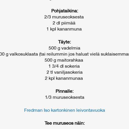
Pohjataikina:
2/3 muruseoksesta
2 dl piimää
1 kpl kananmuna
Täyte:
500 g vadelmia
00 g valkosuklaata (tai reilummin jos haluat vielä suklaisemma
500 g maitorahkaa
1 3/4 dl sokeria
2 tl vaniljasokeria
2 kpl kananmunaa
Pinnalle:
1/3 muruseoksesta
Fredman Iso kartonkinen leivontavuoka
Tee muruseos näin: