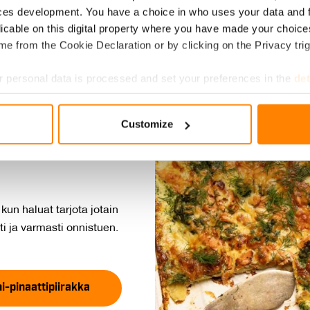
ces development. You have a choice in who uses your data and 
licable on this digital property where you have made your choic
e from the Cookie Declaration or by clicking on the Privacy trig
 personal data is processed and set your preferences in the
det
e content and ads, to provide social media features and to analy
Customize
 our site with our social media, advertising and analytics partn
II­RAK­KA
 provided to them or that they’ve collected from your use of their
 kun haluat tarjota jotain
i ja varmasti onnistuen.
i-pinaattipiirakka