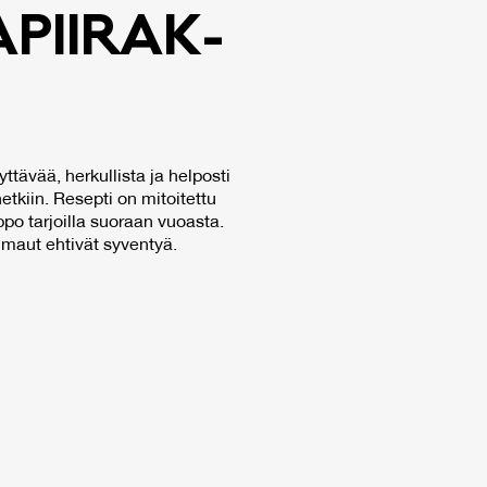
PII­RAK­
tävää, herkullista ja helposti
etkiin. Resepti on mitoitettu
lppo tarjoilla suoraan vuoasta.
a maut ehtivät syventyä.