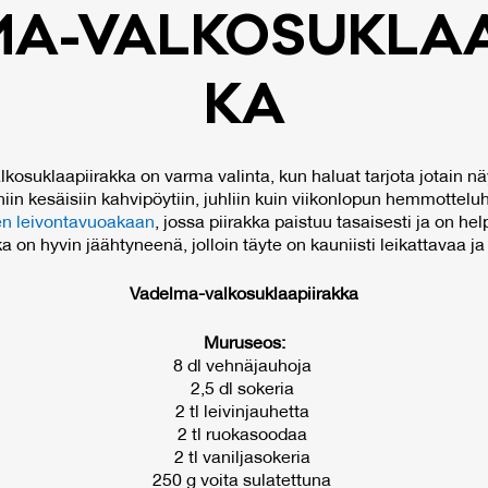
MA-VAL­KO­SUK­LAA­
KA
osuklaapiirakka on varma valinta, kun haluat tarjota jotain näyt
niin kesäisiin kahvipöytiin, juhliin kuin viikonlopun hemmotteluh
en leivontavuoakaan
, jossa piirakka paistuu tasaisesti ja on he
 on hyvin jäähtyneenä, jolloin täyte on kauniisti leikattavaa j
Vadelma-valkosuklaapiirakka
Muruseos:
8 dl vehnäjauhoja
2,5 dl sokeria
2 tl leivinjauhetta
2 tl ruokasoodaa
2 tl vaniljasokeria
250 g voita sulatettuna