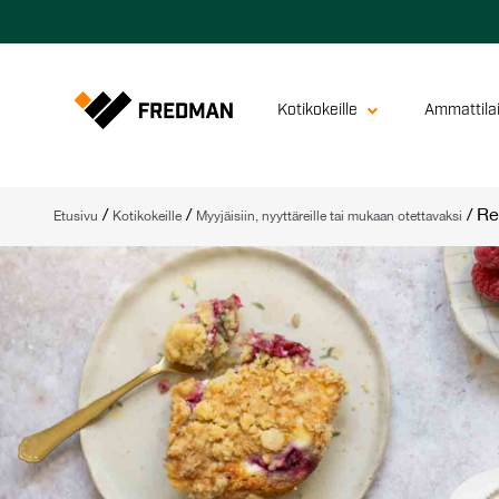
Kotikokeille
Ammattilai
/
/
/
Re
Etusivu
Kotikokeille
Myyjäisiin, nyyttäreille tai mukaan otettavaksi