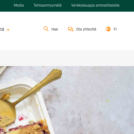
Media
Tehtaanmyymälä
Verkkokauppa ammattilaisille
stä
Hae
Ota yhteyttä
FI