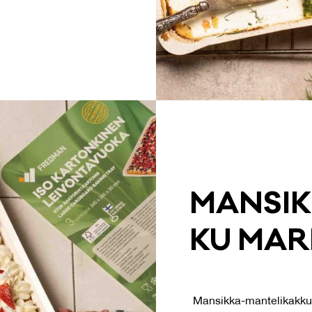
MAN­SIK
KU MA­R
Mansikka-mantelikakku 