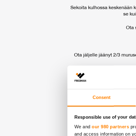
Sekoita kulhossa keskenään kui
se ku
Ota 
Ota jäljelle jäänyt 2/3 muru
Lisää päälle vadelmat ja ro
muruseos päälle. Paista piira
Consent
Piirakka on parhaimmillaan, kun 
Responsible use of your dat
We and
our 980 partners
pro
and access information on yo