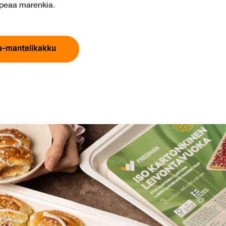
apeaa marenkia.
a-mantelikakku