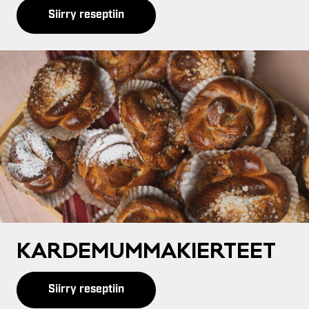
Siirry reseptiin
KAR­DE­MUM­MA­KIER­TEET
Siirry reseptiin