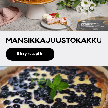
MAN­SIK­KA­JUUS­TO­KAK­KU
Siirry reseptiin