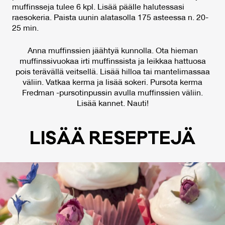
muffinsseja tulee 6 kpl. Lisää päälle halutessasi
raesokeria. Paista uunin alatasolla 175 asteessa n. 20-
25 min.
Anna muffinssien jäähtyä kunnolla. Ota hieman
muffinssivuokaa irti muffinssista ja leikkaa hattuosa
pois terävällä veitsellä. Lisää hilloa tai mantelimassaa
väliin. Vatkaa kerma ja lisää sokeri. Pursota kerma
Fredman -pursotinpussin avulla muffinssien väliin.
Lisää kannet. Nauti!
LI­SÄÄ RE­SEP­TE­JÄ