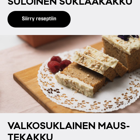
SU­LOI­NEN SUK­LAA­KAK­KU
Siirry reseptiin
VAL­KO­SUK­LAI­NEN MAUS­
TE­KAK­KU