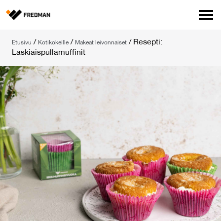
Media
/
/
/
Resepti:
Etusivu
Kotikokeille
Makeat leivonnaiset
Tehtaanmyymälä
Laskiaispullamuffinit
Verkkokauppa ammattilaisille
Hae
English
Suomi