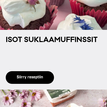
ISOT SUK­LAA­MUF­FINS­SIT
Siirry reseptiin