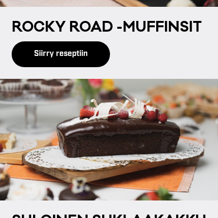
ROC­KY ROAD -MUF­FIN­SIT
Siirry reseptiin