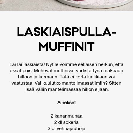
LAS­KIAIS­PUL­LA­
MUF­FI­NIT
Lai lai laskiaista! Nyt leivoimme sellaisen herkun, että
oksat pois! Mehevät muffinssit yhdistettynä makeaan
hilloon ja kermaan. Tätä ei kerta kaikkiaan voi
vastustaa. Vai kuulutko mantelimassatiimiin? Sitten
lisää väliin mantelimassaa hillon sijaan.
Ainekset
2 kananmunaa
2 dl sokeria
3 dl vehnäjauhoja