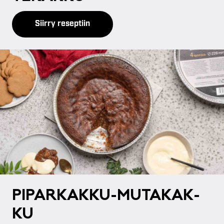
Siirry reseptiin
PI­PAR­KAK­KU-MU­TA­KAK­
KU