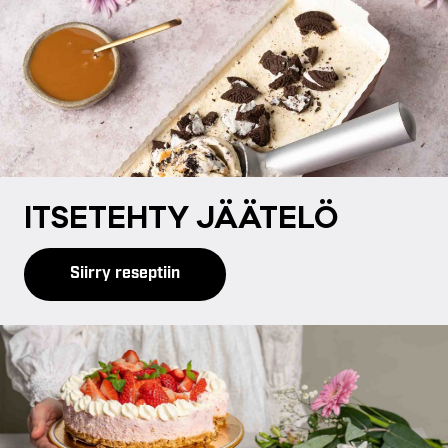
IT­SE­TEH­TY JÄÄ­TE­LÖ
Siirry reseptiin