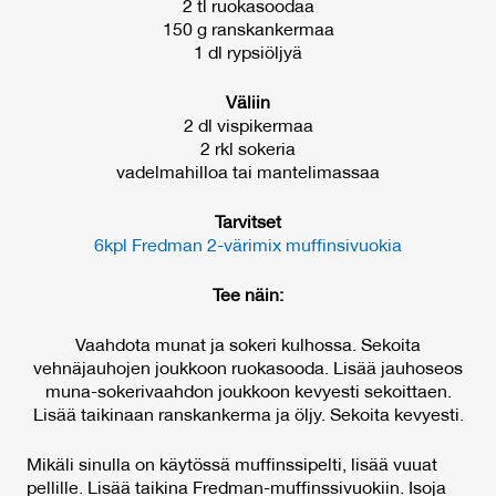
2 tl ruokasoodaa
150 g ranskankermaa
1 dl rypsiöljyä
Väliin
2 dl vispikermaa
2 rkl sokeria
vadelmahilloa tai mantelimassaa
Tarvitset
6kpl Fredman 2-värimix muffinsivuokia
Tee näin:
Vaahdota munat ja sokeri kulhossa. Sekoita
vehnäjauhojen joukkoon ruokasooda. Lisää jauhoseos
muna-sokerivaahdon joukkoon kevyesti sekoittaen.
Lisää taikinaan ranskankerma ja öljy. Sekoita kevyesti.
Mikäli sinulla on käytössä muffinssipelti, lisää vuuat
pellille. Lisää taikina Fredman-muffinssivuokiin. Isoja