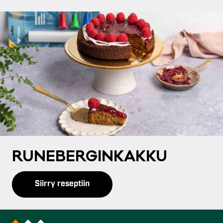
RU­NE­BER­GIN­KAK­KU
Siirry reseptiin