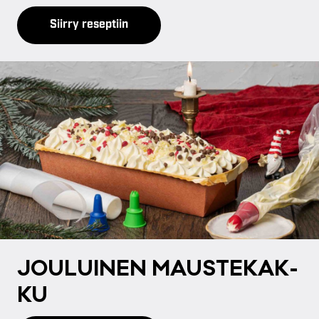
Siirry reseptiin
JOU­LUI­NEN MAUS­TE­KAK­
KU