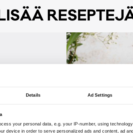
LI­SÄÄ RE­SEP­TE­J
Details
Ad Settings
UF­FI­NIT
a
cess your personal data, e.g. your IP-number, using technology
Siirry reseptiin
ur device in order to serve personalized ads and content, ad a