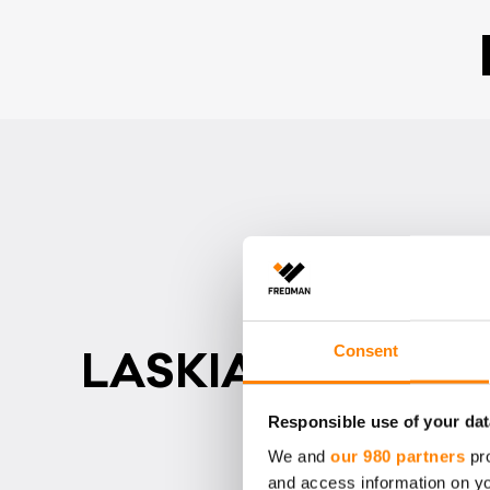
Consent
LAS­KIAIS­PUL­LA­M
Responsible use of your dat
We and
our 980 partners
pro
and access information on yo