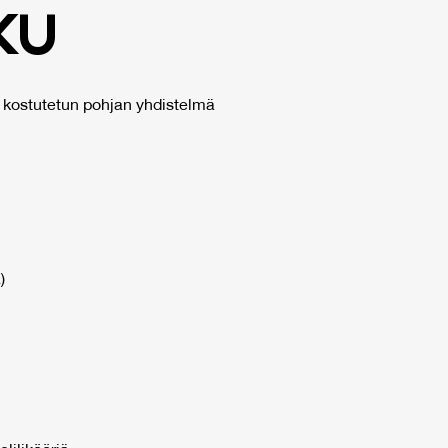
­KU
i kostutetun pohjan yhdistelmä
)