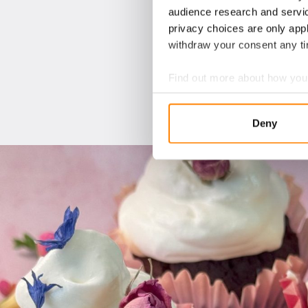
audience research and servi
privacy choices are only app
withdraw your consent any tim
Find out more about how your
We use cookies to personalis
Deny
information about your use of
other information that you’ve