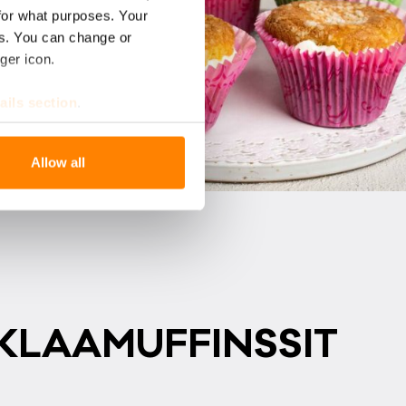
for what purposes. Your
es. You can change or
ger icon.
ails section
.
se our traffic. We also share
Allow all
ers who may combine it with
 services.
­LAA­MUF­FINS­SIT