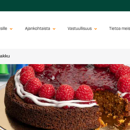
sille
Ajankohtaista
Vastuullisuus
Tietoa mei
kakku