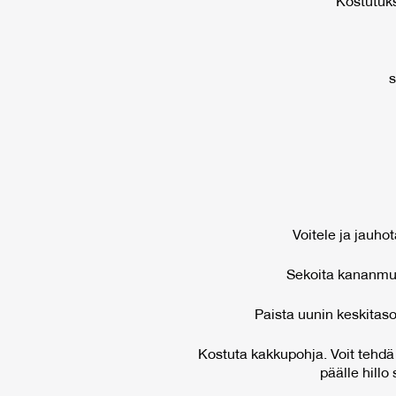
Kostutuks
s
Voitele ja jauho
Sekoita kananmuna
Paista uunin keskitas
Kostuta kakkupohja. Voit tehdä
päälle hillo