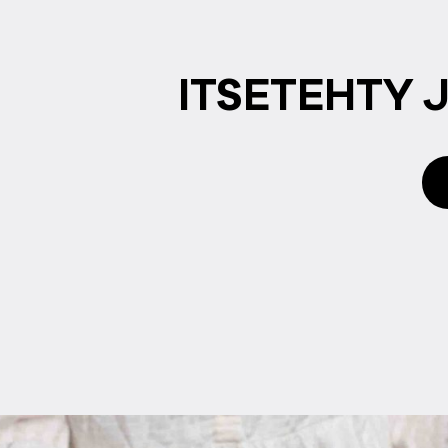
IT­SE­TEH­TY 