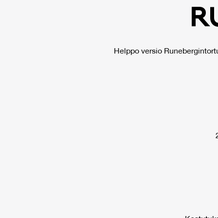
RU
Helppo versio Runebergintortu