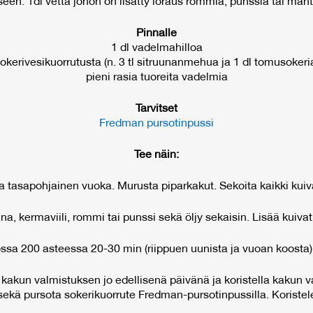
een: 1dl vettä johon on lisätty loraus rommia, punssia tai mante
Pinnalle
1 dl vadelmahilloa
okerivesikuorrutusta (n. 3 tl sitruunanmehua ja 1 dl tomusokeri
pieni rasia tuoreita vadelmia
Tarvitset
Fredman pursotinpussi
Tee näin:
ta tasapohjainen vuoka. Murusta piparkakut. Sekoita kaikki kuiv
, kermaviili, rommi tai punssi sekä öljy sekaisin. Lisää kuivat 
ossa 200 asteessa 20-30 min (riippuen uunista ja vuoan koosta)
 kakun valmistuksen jo edellisenä päivänä ja koristella kakun 
 sekä pursota sokerikuorrute Fredman-pursotinpussilla. Koristel