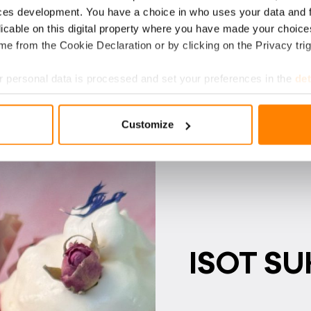
ces development. You have a choice in who uses your data and 
licable on this digital property where you have made your choic
e from the Cookie Declaration or by clicking on the Privacy trig
 personal data is processed and set your preferences in the
det
e content and ads, to provide social media features and to analy
Customize
 our site with our social media, advertising and analytics partn
 provided to them or that they’ve collected from your use of their
ISOT SUK