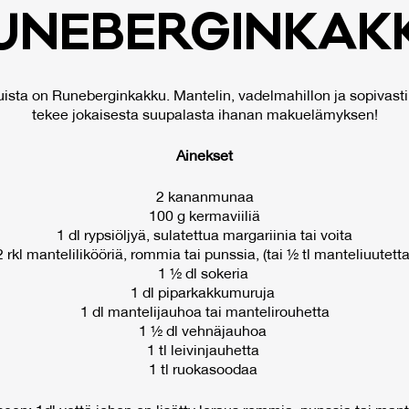
­NE­BER­GIN­KAK
ista on Runeberginkakku. Mantelin, vadelmahillon ja sopivast
tekee jokaisesta suupalasta ihanan makuelämyksen!
Ainekset
2 kananmunaa
100 g kermaviiliä
1 dl rypsiöljyä, sulatettua margariinia tai voita
2 rkl mantelilikööriä, rommia tai punssia, (tai ½ tl manteliuutetta
1 ½ dl sokeria
1 dl piparkakkumuruja
1 dl mantelijauhoa tai mantelirouhetta
1 ½ dl vehnäjauhoa
1 tl leivinjauhetta
1 tl ruokasoodaa