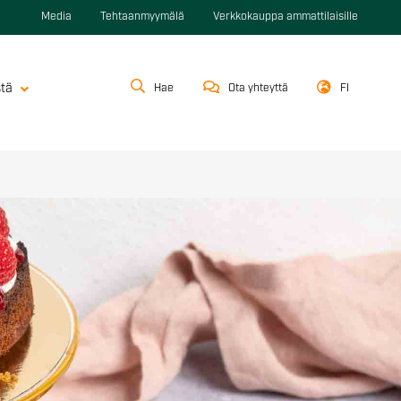
Media
Tehtaanmyymälä
Verkkokauppa ammattilaisille
stä
Hae
Ota yhteyttä
FI