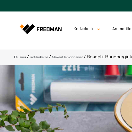
Kotikokeille
Ammattilai
/
/
/
Resepti: Runebergin
Etusivu
Kotikokeille
Makeat leivonnaiset