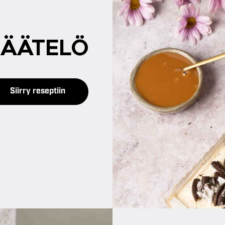
JÄÄ­TE­LÖ
Siirry reseptiin