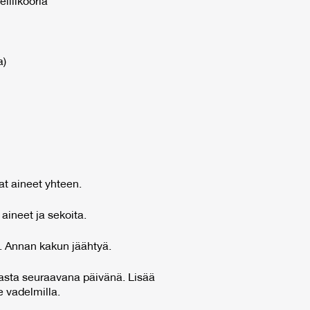
lilikööriä
a)
at aineet yhteen.
aineet ja sekoita.
. Annan kakun jäähtyä.
vasta seuraavana päivänä. Lisää
e vadelmilla.