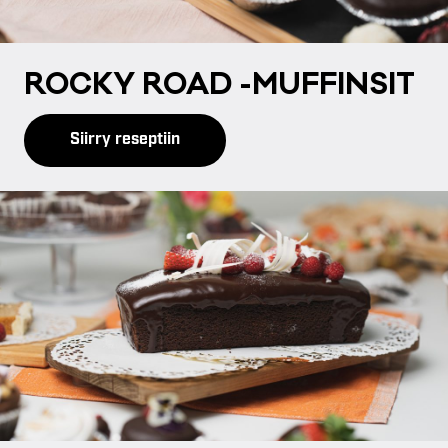
ROC­KY ROAD -MUF­FIN­SIT
Siirry reseptiin