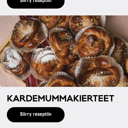
Siirry reseptiin
KAR­DE­MUM­MA­KIER­TEET
Siirry reseptiin