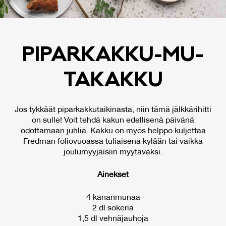
PI­PAR­KAK­KU-MU­
TA­KAK­KU
Jos tykkäät piparkakkutaikinasta, niin tämä jälkkärihitti
on sulle! Voit tehdä kakun edellisenä päivänä
odottamaan juhlia. Kakku on myös helppo kuljettaa
Fredman foliovuoassa tuliaisena kylään tai vaikka
joulumyyjäisiin myytäväksi.
Ainekset
4 kananmunaa
2 dl sokeria
1,5 dl vehnäjauhoja