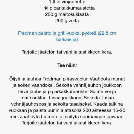
1 tl leivinjauhetta
1 rkl piparkakkumaustetta
200 g maitosuklaata
200 g voita
Fredman paisto ja grillivuoka, pyöreä (22,8 cm
halkaisija)
Tarjoile jäätelön tai vaniljakastikkeen kera.
Tee näin:
Öljyä ja jauhoa Fredman piirasvuoka. Vaahdota munat
ja sokeri vaahdoksi. Sekoita vehnäjauhon joukkoon
leivinjauhe ja piparkakkumauste. Sulata voi ja
maitosuklaa. Lisää joukkoon. Sekoita. Lisää
vehnäjauhoseos ja sekoita tasaiseksi. Kaada taikina
vuokaan ja paista uunin alatasolla 200 asteessa 15-20
min. Jäähdytä hieman tai säilytä seuraavaan päivään.
Tarjoile jäätelön tai vaniljakastikkeen kera.