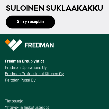
SU­LOI­NEN SUK­LAA­KAK­KU
Siirry reseptiin
Fredman Group yhtiöt
Fredman Operations Oy
Fredman Professional Kitchen Oy
Peltolan Pussi Oy
Tietosuoja
Yhteys- ja laskutustiedot