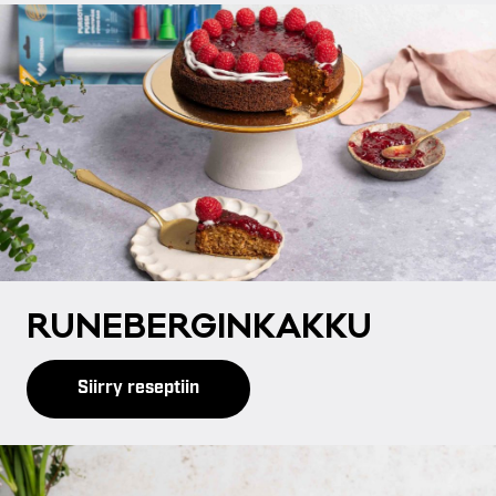
RU­NE­BER­GIN­KAK­KU
Siirry reseptiin