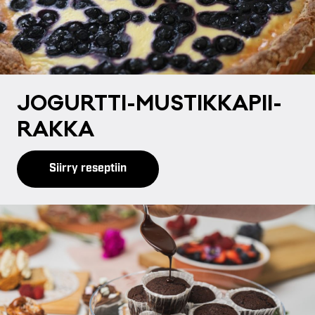
JO­GURT­TI-MUS­TIK­KA­PII­
RAK­KA
Siirry reseptiin