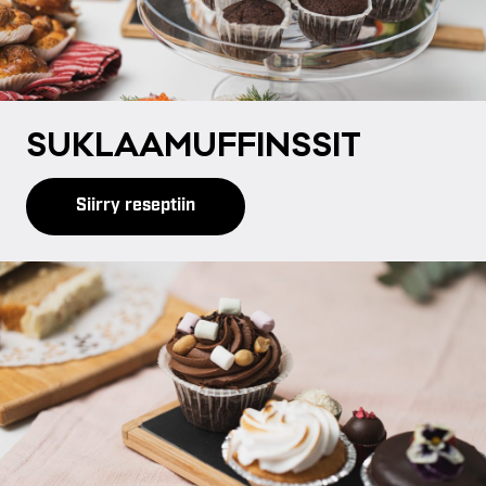
SUK­LAA­MUF­FINS­SIT
Siirry reseptiin