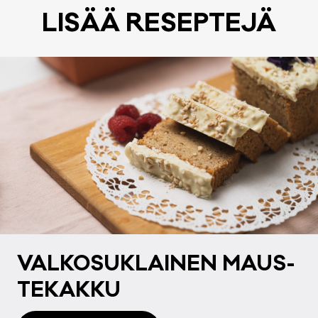
LI­SÄÄ RE­SEP­TE­JÄ
VAL­KO­SUK­LAI­NEN MAUS­
TE­KAK­KU