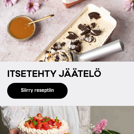
IT­SE­TEH­TY JÄÄ­TE­LÖ
Siirry reseptiin