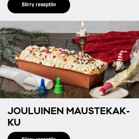
Siirry reseptiin
JOU­LUI­NEN MAUS­TE­KAK­
KU