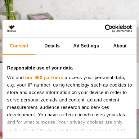
Consent
Details
Ad Settings
About
Responsible use of your data
LAS­KIAIS­PUL­LA­MUF­FI­NIT
We and
our 980 partners
process your personal data,
e.g. your IP-number, using technology such as cookies to
store and access information on your device in order to
Siirry reseptiin
serve personalized ads and content, ad and content
measurement, audience research and services
development. You have a choice in who uses your data
and for what purposes. Your privacy choices are only
applicable on this digital property where you have made
your choices. You can change or withdraw your consent