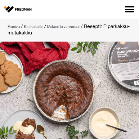
Media
/
/
/
Resepti: Piparkakku-
Etusivu
Kotikokeille
Makeat leivonnaiset
Tehtaanmyymälä
mutakakku
Verkkokauppa ammattilaisille
Hae
English
Suomi