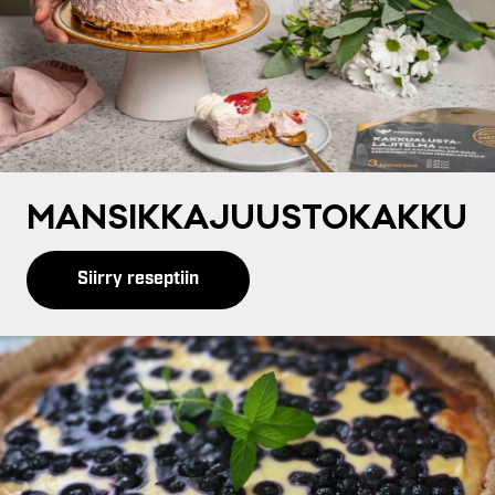
MAN­SIK­KA­JUUS­TO­KAK­KU
Siirry reseptiin