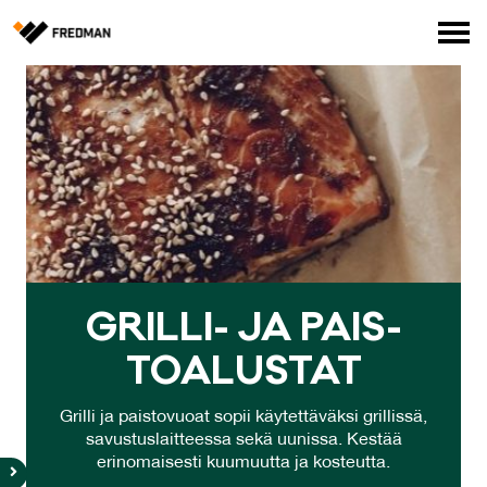
Media
Tehtaanmyymälä
Verkkokauppa ammattilaisille
Hae
English
Suomi
GRIL­LI- JA PAIS­
TOA­LUS­TAT
Grilli ja paistovuoat sopii käytettäväksi grillissä,
savustuslaitteessa sekä uunissa. Kestää
erinomaisesti kuumuutta ja kosteutta.