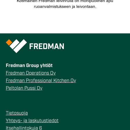
Kotimainen Fredman leivinrulla on monipuolinen apu
ruoanvalmistukseen ja leivontaan.
Fredman Group yhtiöt
Fredman Operations Oy
Fredman Professional Kitchen Oy
Peltolan Pussi Oy
Tietosuoja
Yhteys- ja laskutustiedot
Itsehallintokuja 6