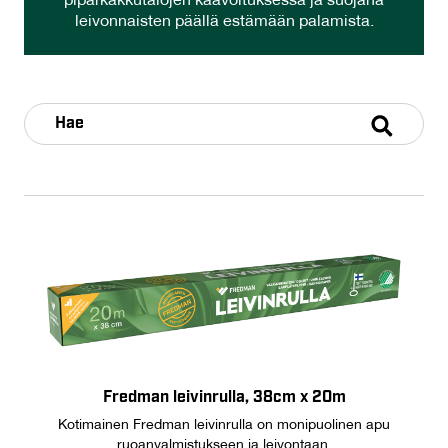
piparkakkutalojen kaavoituksessa ja suojana
leivonnaisten päällä estämään palamista.
Fredman leivinrulla, 38cm x 20m
Kotimainen Fredman leivinrulla on monipuolinen apu
ruoanvalmistukseen ja leivontaan.