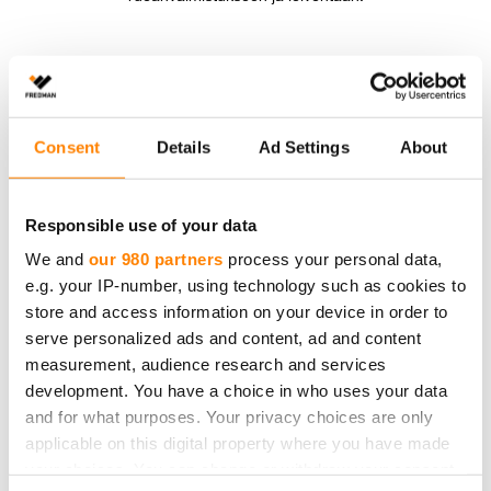
Consent
Details
Ad Settings
About
Responsible use of your data
We and
our 980 partners
process your personal data,
Fredman iso leivinarkki
e.g. your IP-number, using technology such as cookies to
Kotimainen Fredman leivinpaperi on monipuolinen apu
store and access information on your device in order to
ruoanvalmistukseen ja leivontaan. Pakkaus sisältää 18
serve personalized ads and content, ad and content
valmiiksi leikattua 40 x 50 cm kokoista isompaa arkkia.
measurement, audience research and services
development. You have a choice in who uses your data
and for what purposes. Your privacy choices are only
applicable on this digital property where you have made
your choices. You can change or withdraw your consent