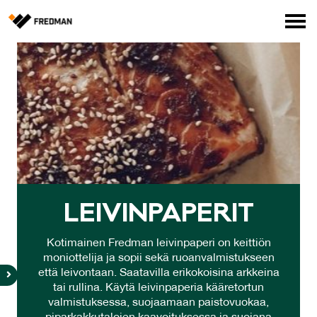
Media
Tehtaanmyymälä
Verkkokauppa ammattilaisille
Hae
English
Suomi
LEI­VIN­PA­PE­RIT
Kotimainen Fredman leivinpaperi on keittiön
moniottelija ja sopii sekä ruoanvalmistukseen
että leivontaan. Saatavilla erikokoisina arkkeina
tai rullina. Käytä leivinpaperia kääretortun
valmistuksessa, suojaamaan paistovuokaa,