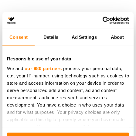
Consent
Details
Ad Settings
About
Responsible use of your data
Fredman pakastusrasia, 0,75l
We and
our 980 partners
process your personal data,
Fredman pakastusrasia 0,75 l pakkauksessa on 5 rasiaa ja
e.g. your IP-number, using technology such as cookies to
kannet. Rasia on kätevän kokoinen hieman suurempien
annosten säilömiseen.
store and access information on your device in order to
serve personalized ads and content, ad and content
measurement, audience research and services
development. You have a choice in who uses your data
and for what purposes. Your privacy choices are only
applicable on this digital property where you have made
your choices. You can change or withdraw your consent
any time from the Cookie Declaration or by clicking on