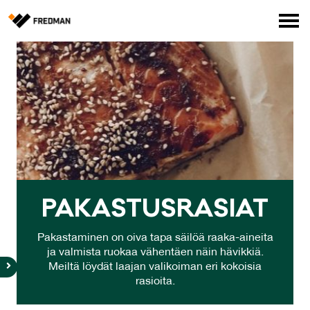
Media
Tehtaanmyymälä
Verkkokauppa ammattilaisille
Hae
English
Suomi
PA­KAS­TUS­RA­SIAT
Pakastaminen on oiva tapa säilöä raaka-aineita
ja valmista ruokaa vähentäen näin hävikkiä.
Meiltä löydät laajan valikoiman eri kokoisia
rasioita.