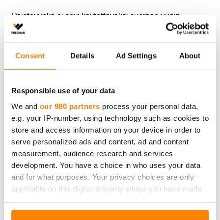
Paistovuoka ei sovi käytettäväksi suoraan uunin
pohjalla. Älä käytä vuokaa voimakkaasti happamien,
emäksisten tai suolaisten ruokien kanssa. Tummunut
folio on vaaraton. Käytetyn paistovuoan voi laittaa
Consent
Details
Ad Settings
About
pienmetallikeräykseen, etiketti kartonginkeräykseen ja
pakkausmuovi muovinkeräykseen.
Responsible use of your data
We and
our 980 partners
process your personal data,
Lämmönkesto max 350ºC
e.g. your IP-number, using technology such as cookies to
store and access information on your device in order to
Määrä:
3 kpl
serve personalized ads and content, ad and content
Tuotteen mitat:
Halkaisija 28 cm, 2 l
measurement, audience research and services
Tuotteet materiaali:
Alumiini
development. You have a choice in who uses your data
Tuotteen kierrätys:
Pienmetalli
and for what purposes. Your privacy choices are only
applicable on this digital property where you have made
Pakkausmateriaali:
Muovi ja kartonki
your choices. You can change or withdraw your consent
Pakkauksen kierrätys:
Muovinkeräys, kartongin
any time from the Cookie Declaration or by clicking on
kierrätys