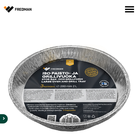
Media
Tehtaanmyymälä
Verkkokauppa ammattilaisille
Hae
English
Suomi