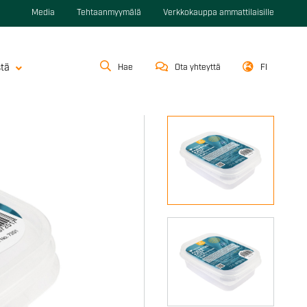
Media
Tehtaanmyymälä
Verkkokauppa ammattilaisille
stä
Hae
Ota yhteyttä
FI