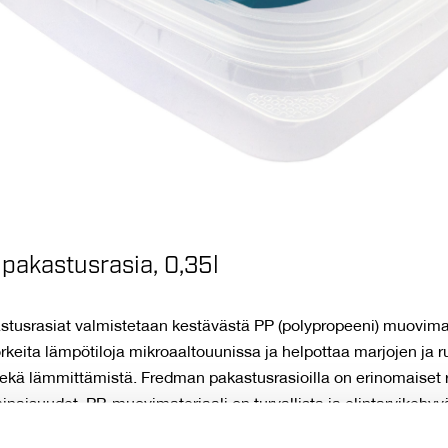
pakastusrasia, 0,35l
tusrasiat valmistetaan kestävästä PP (polypropeeni) muovimat
rkeita lämpötiloja mikroaaltouunissa ja helpottaa marjojen ja 
sekä lämmittämistä. Fredman pakastusrasioilla on erinomaiset
naisuudet. PP-muovimateriaali on turvallista ja elintarvikehyv