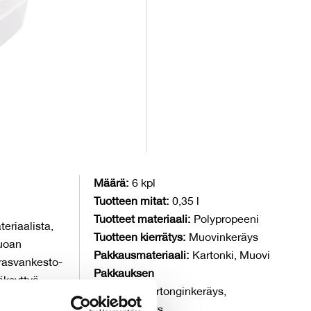
Määrä:
6 kpl
Tuotteen mitat:
0,35 l
Tuotteet materiaali:
Polypropeeni
eriaalista,
Tuotteen kierrätys:
Muovinkeräys
ruoan
Pakkausmateriaali:
Kartonki, Muovi
 rasvankesto-
Pakkauksen
äksyttyä.
kierrätys:
Kartonginkeräys,
Muovinkeräys