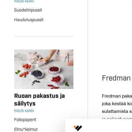
Näytä kaikki
Suodatinpussit
Haudutuspussit
Fredman 
Ruoan pakastus ja
Fredman pakas
säilytys
joka kestää ko
Näytä kaikki
sulattamista 
ja pakastusomi
Foliopaperit
Elmu®kelmut