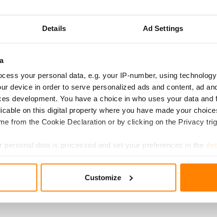
tusrasia 0,35 l pakkauksessa on 6 rasiaa ja kannet.
Details
Ad Settings
a käytön jälkeen muovinkeräykseen, etiketti kartongin kierrätyks
 muovinkeräykseen.
a
cess your personal data, e.g. your IP-number, using technology
ur device in order to serve personalized ads and content, ad a
ces development. You have a choice in who uses your data and 
licable on this digital property where you have made your choic
e from the Cookie Declaration or by clicking on the Privacy trig
 personal data is processed and set your preferences in the
det
e content and ads, to provide social media features and to analy
Customize
 our site with our social media, advertising and analytics partn
 provided to them or that they’ve collected from your use of their