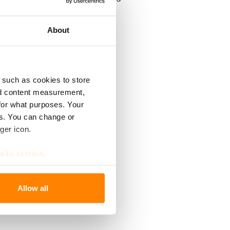
About
een ja
 such as cookies to store
nd content measurement,
for what purposes. Your
es. You can change or
ger icon.
ails section
.
se our traffic. We also share
Allow all
ers who may combine it with
 services.