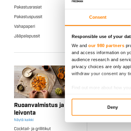
Fredman pakas
Pakastusrasiat
Consent
Pakastuspussit
Lajittele rasi
Vahapaperi
pakkausmuovi
Responsible use of your dat
Jääpalapussit
We and
our 980 partners
pro
and access information on yo
audience research and servi
privacy choices are only app
withdraw your consent any tim
Find out more about how your
We use cookies to personalis
Ruoanvalmistus ja
Deny
information about your use of
leivonta
other information that you’ve
Näytä kaikki
Cocktail- ja grillitikut