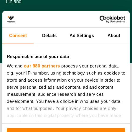
Finland
© 2026 Fredman Group Oy
Consent
Details
Ad Settings
About
With love
Sofokus
Responsible use of your data
We and
our 980 partners
process your personal data,
e.g. your IP-number, using technology such as cookies to
store and access information on your device in order to
serve personalized ads and content, ad and content
measurement, audience research and services
development. You have a choice in who uses your data
and for what purposes. Your privacy choices are only
applicable on this digital property where you have made
your choices. You can change or withdraw your consent
any time from the Cookie Declaration or by clicking on