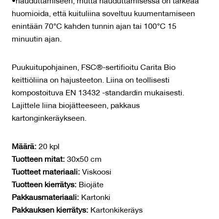
•hauduttamiseen, mutta hauduttamisessa on tärkeää
huomioida, että kuituliina soveltuu kuumentamiseen
enintään 70°C kahden tunnin ajan tai 100°C 15
minuutin ajan.
Puukuitupohjainen, FSC®-sertifioitu Carita Bio
keittiöliina on hajusteeton. Liina on teollisesti
kompostoituva EN 13432 -standardin mukaisesti.
Lajittele liina biojätteeseen, pakkaus
kartonginkeräykseen.
Määrä:
20 kpl
Tuotteen mitat:
30x50 cm
Tuotteet materiaali:
Viskoosi
Tuotteen kierrätys:
Biojäte
Pakkausmateriaali:
Kartonki
Pakkauksen kierrätys:
Kartonkikeräys