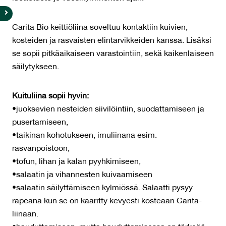
Carita Bio keittiöliina soveltuu kontaktiin kuivien,
kosteiden ja rasvaisten elintarvikkeiden kanssa. Lisäksi
se sopii pitkäaikaiseen varastointiin, sekä kaikenlaiseen
säilytykseen.
Kuituliina sopii hyvin:
•juoksevien nesteiden siivilöintiin, suodattamiseen ja
pusertamiseen,
•taikinan kohotukseen, imuliinana esim.
rasvanpoistoon,
•tofun, lihan ja kalan pyyhkimiseen,
•salaatin ja vihannesten kuivaamiseen
•salaatin säilyttämiseen kylmiössä. Salaatti pysyy
rapeana kun se on kääritty kevyesti kosteaan Carita-
liinaan.