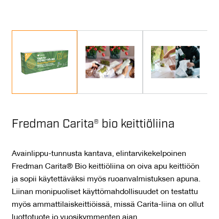
Fredman Carita® bio keittiöliina
Avainlippu-tunnusta kantava, elintarvikekelpoinen
Fredman Carita® Bio keittiöliina on oiva apu keittiöön
ja sopii käytettäväksi myös ruoanvalmistuksen apuna.
Liinan monipuoliset käyttömahdollisuudet on testattu
myös ammattilaiskeittiöissä, missä Carita-liina on ollut
luottotuote jo vuosikymmenten ajan.