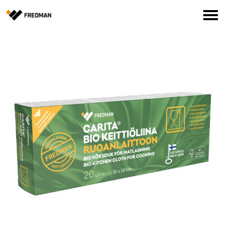
Media
Tehtaanmyymälä
Verkkokauppa ammattilaisille
Hae
English
Suomi