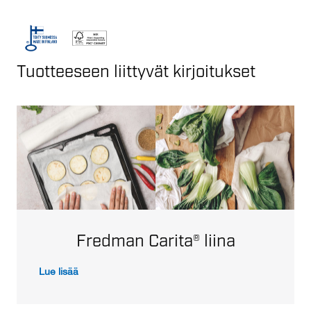
Tuotteeseen liittyvät kirjoitukset
Fredman Carita® liina
Lue lisää