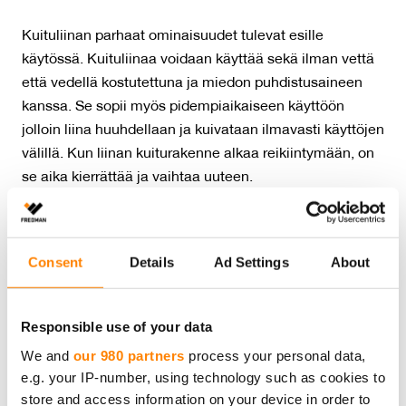
Kuituliinan parhaat ominaisuudet tulevat esille
käytössä. Kuituliinaa voidaan käyttää sekä ilman vettä
että vedellä kostutettuna ja miedon puhdistusaineen
kanssa. Se sopii myös pidempiaikaiseen käyttöön
jolloin liina huuhdellaan ja kuivataan ilmavasti käyttöjen
välillä. Kun liinan kuiturakenne alkaa reikiintymään, on
se aika kierrättää ja vaihtaa uuteen.
Fredman Carita Kodin kuituliina siivouksessa:
Consent
Details
Ad Settings
About
Suuri imukyky: 10-kertainen imukyky painoonsa
nähden. Imee kaatuneet nesteet tehokkaasti.
Hygieeninen: Kun otat käyttöösi uuden, puhtaan
Responsible use of your data
kuituliinan vältät epäpuhtauksien leviämisen.
We and
our 980 partners
process your personal data,
Tehokas puhdistaja: Liina soveltuu kodin kaikkien
pintojen puhdistamiseen. Oiva väline, kun haluat
e.g. your IP-number, using technology such as cookies to
pyyhkiä lian, rasvan tai epäpuhtaudet pois.
store and access information on your device in order to