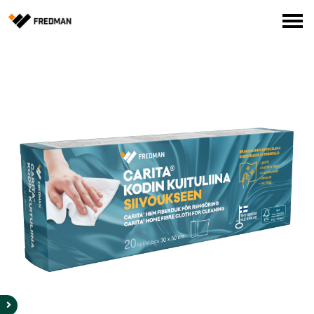
Media
Tehtaanmyymälä
Verkkokauppa ammattilaisille
Hae
English
Suomi