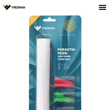
Media
Tehtaanmyymälä
Verkkokauppa ammattilaisille
Hae
English
Suomi