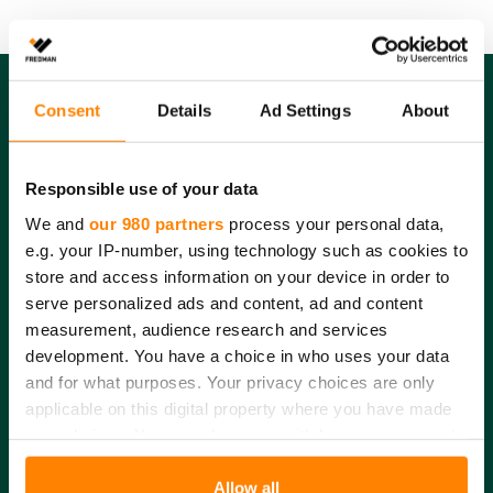
Consent
Details
Ad Settings
About
Fredman Group yhtiöt
Responsible use of your data
Fredman Operations Oy
We and
our 980 partners
process your personal data,
Fredman Professional Kitchen Oy
e.g. your IP-number, using technology such as cookies to
Peltolan Pussi Oy
store and access information on your device in order to
serve personalized ads and content, ad and content
measurement, audience research and services
development. You have a choice in who uses your data
Tietosuoja
and for what purposes. Your privacy choices are only
Yhteys- ja laskutustiedot
applicable on this digital property where you have made
Itsehallintokuja 6
your choices. You can change or withdraw your consent
02600 Espoo
any time from the Cookie Declaration or by clicking on
Finland
the Privacy trigger icon.
Allow all