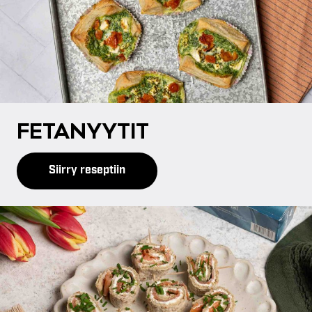
FE­TA­NYY­TIT
Siirry reseptiin