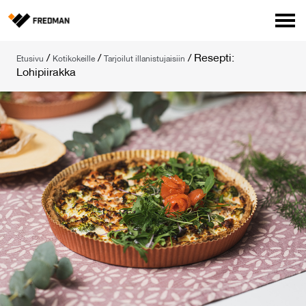
Media
/
/
/
Resepti:
Etusivu
Kotikokeille
Tarjoilut illanistujaisiin
Tehtaanmyymälä
Lohipiirakka
Verkkokauppa ammattilaisille
Hae
English
Suomi