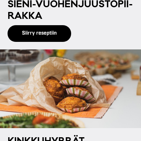
SIE­NI-VUO­HEN­JUUS­TO­PII­
RAK­KA
Siirry reseptiin