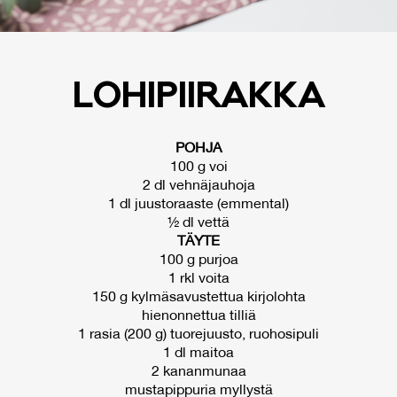
LO­HI­PII­RAK­KA
POHJA
100 g voi
2 dl vehnäjauhoja
1 dl juustoraaste (emmental)
½ dl vettä
TÄYTE
100 g purjoa
1 rkl voita
150 g kylmäsavustettua kirjolohta
hienonnettua tilliä
1 rasia (200 g) tuorejuusto, ruohosipuli
1 dl maitoa
2 kananmunaa
mustapippuria myllystä