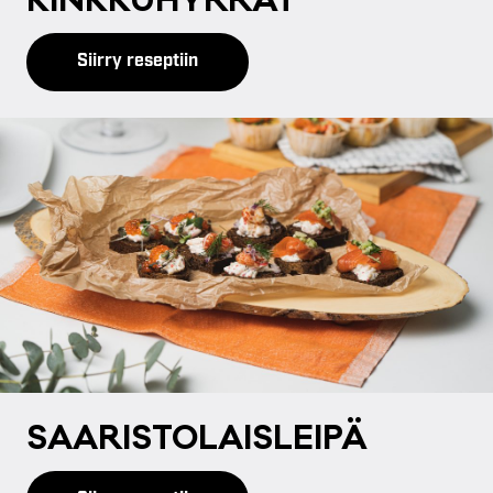
KINK­KU­HYR­RÄT
Siirry reseptiin
SAA­RIS­TO­LAIS­LEI­PÄ