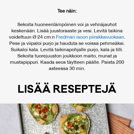
Tee näin:
Sekoita huoneenlämpöinen voi ja vehnäjauhot
keskenään. Lisää juustoraaste ja vesi. Levitä taikina
voideltuun Ø 24 cm:n
Fredman isoon piirakkavuokaan
.
Pese ja viipaloi purjo ja hauduta se voissa pehmeäksi.
Suikaloi kala. Levitä taikinapohjalle purjo, kala ja tilli.
Sekoita tuorejuuston joukkoon maito, munat ja
mustapippuri. Kaada seos täytteen päälle. Paista 200
asteessa 30 min.
LI­SÄÄ RE­SEP­TE­JÄ