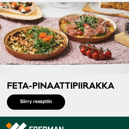
FE­TA-PI­NAAT­TI­PII­RAK­KA
Siirry reseptiin