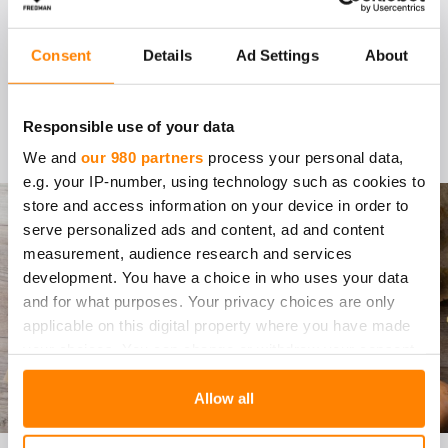
KAH­DEN JUUS­TON KUR­
Consent
Details
Ad Settings
About
PIT­SA­PII­RAK­KA
Responsible use of your data
Siirry reseptiin
We and
our 980 partners
process your personal data,
e.g. your IP-number, using technology such as cookies to
store and access information on your device in order to
serve personalized ads and content, ad and content
measurement, audience research and services
development. You have a choice in who uses your data
and for what purposes. Your privacy choices are only
applicable on this digital property where you have made
your choices. You can change or withdraw your consent
any time from the Cookie Declaration or by clicking on
the Privacy trigger icon.
Allow all
Find out more about how your personal data is processed