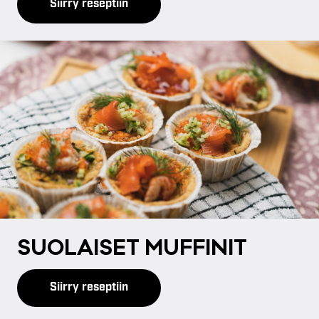
Siirry reseptiin
SUO­LAI­SET MUF­FI­NIT
Siirry reseptiin