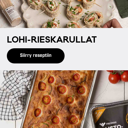
LO­HI-RIES­KA­RUL­LAT
Siirry reseptiin