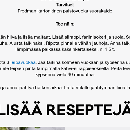
Tarvitset
Fredman kartonkinen paistovuoka suorakaide
Tee näin:
hiiva ja lisää maltaat. Lisää siirappi, fariinisokeri ja suola. Se
e. Alusta taikinaksi. Ripota pinnalle vähän jauhoja. Anna taiki
lämpimässä paikassa kaksinkertaiseksi, n. 1,5 t.
hota 3
leipävuokaa
. Jaa taikina kolmeen vuokaan ja kypsennä uun
lele leipien pinta lämpimällä kahvi-siirappiseoksella. Peitä lei
kypsennä vielä 40 minuuttia.
 ja anna jäähtyä hetken aikaa. Laita ritilälle jäähtymään liinalla
LI­SÄÄ RE­SEP­TE­J