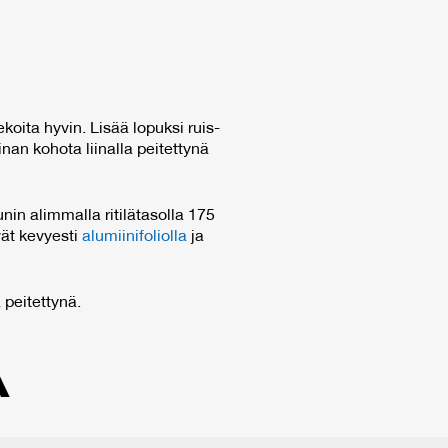
koita hyvin. Lisää lopuksi ruis-
nan kohota liinalla peitettynä
in alimmalla ritilätasolla 175
vät kevyesti
alumiinifoliolla
ja
 peitettynä.
Ä