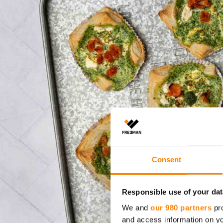
Consent
Responsible use of your dat
We and
our 980 partners
pro
and access information on yo