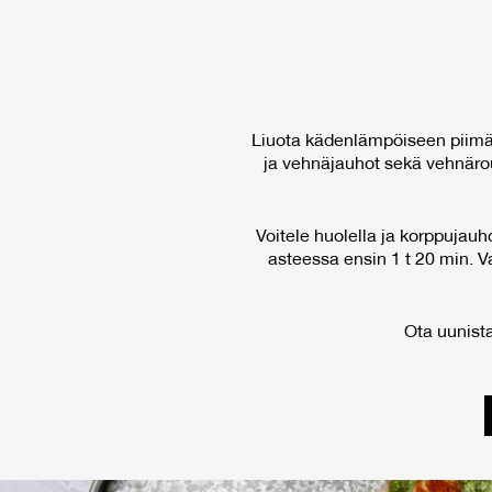
Liuota kädenlämpöiseen piimään 
ja vehnäjauhot sekä vehnärouh
Voitele huolella ja korppujau
asteessa ensin 1 t 20 min. Va
Ota uunista