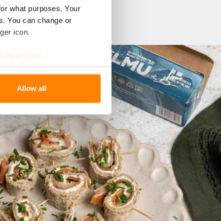
for what purposes. Your
es. You can change or
ger icon.
ails section
.
se our traffic. We also share
Allow all
ers who may combine it with
 services.