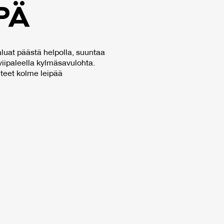
­PÄ
haluat päästä helpolla, suuntaa
viipaleella kylmäsavulohta.
 teet kolme leipää