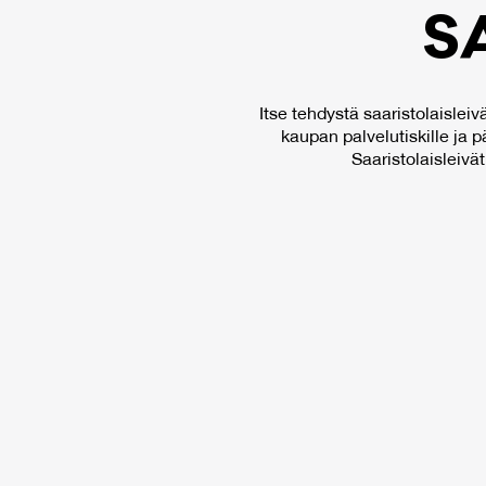
SA
Itse tehdystä saaristolaisleiv
kaupan palvelutiskille ja 
Saaristolaisleivä