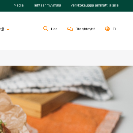
Media
Tehtaanmyymälä
Verkkokauppa ammattilaisille
stä
Hae
Ota yhteyttä
FI