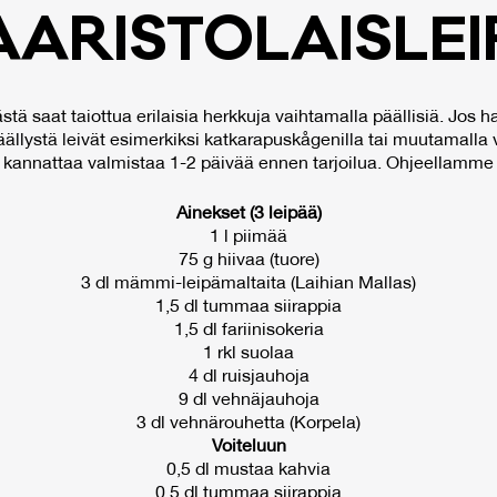
A­RIS­TO­LAIS­LEI
ästä saat taiottua erilaisia herkkuja vaihtamalla päällisiä. Jos 
päällystä leivät esimerkiksi katkarapuskågenilla tai muutamalla 
t kannattaa valmistaa 1-2 päivää ennen tarjoilua. Ohjeellamme
Ainekset
(3 leipää)
1 l piimää
75 g hiivaa (tuore)
3 dl mämmi-leipämaltaita (Laihian Mallas)
1,5 dl tummaa siirappia
1,5 dl fariinisokeria
1 rkl suolaa
4 dl ruisjauhoja
9 dl vehnäjauhoja
3 dl vehnärouhetta (Korpela)
Voiteluun
0,5 dl mustaa kahvia
0,5 dl tummaa siirappia