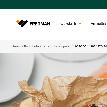
Kotikokeille
Ammattilai
/
/
/
Resepti: Saaristolai
Etusivu
Kotikokeille
Tarjoilut illanistujaisiin