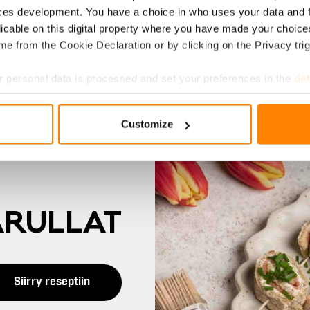
ces development. You have a choice in who uses your data and 
licable on this digital property where you have made your choic
e from the Cookie Declaration or by clicking on the Privacy trig
 personal data is processed and set your preferences in the
det
e content and ads, to provide social media features and to analy
Customize
 our site with our social media, advertising and analytics partn
 provided to them or that they’ve collected from your use of their
A­RUL­LAT
Siirry reseptiin