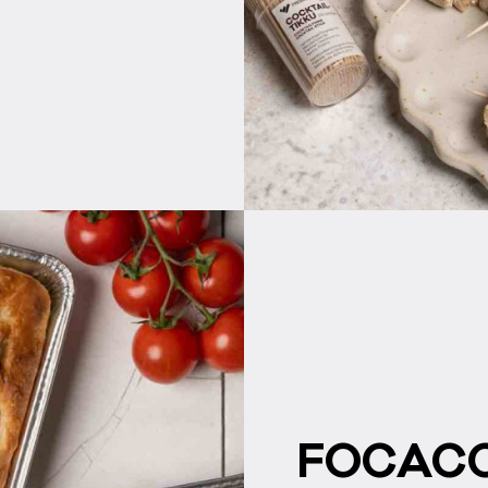
FO­CAC­