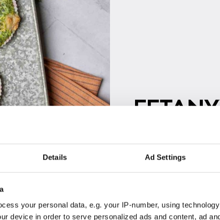
FE­TA­NY
Siirry reseptiin
Details
Ad Settings
a
cess your personal data, e.g. your IP-number, using technology
ur device in order to serve personalized ads and content, ad a