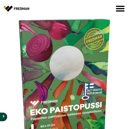
Media
Tehtaanmyymälä
Verkkokauppa ammattilaisille
Hae
English
Suomi