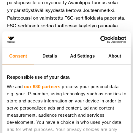
paistopussille on myönnetty Avainlippu-tunnus sekä
ympäristöystävällisyydestä kertova Joutsenmerkki.
Paistopussi on valmistettu FSC-sertifioidusta paperista.
FSC-sertifiointi kertoo tuotteessa käytetyn puuraaka-
aineen vastuullisuudesta.
Fredman Eko paistopussi L-koon pakkauksessa on 2
Consent
Details
Ad Settings
About
pussia. Paperista valmistettu paistopussi kierrätetään
biojätteeseen. Pakkauksen voit kierrättää kartongin
keräykseen.
Responsible use of your data
We and
our 980 partners
process your personal data,
Lämmönkesto max 220°C
e.g. your IP-number, using technology such as cookies to
store and access information on your device in order to
serve personalized ads and content, ad and content
Määrä:
2 pss / kotelo
measurement, audience research and services
Tuotteen mitat:
60 x 41 cm
development. You have a choice in who uses your data
Tuotteet materiaali:
Valkaisematon rasvankestävä
and for what purposes. Your privacy choices are only
paperi