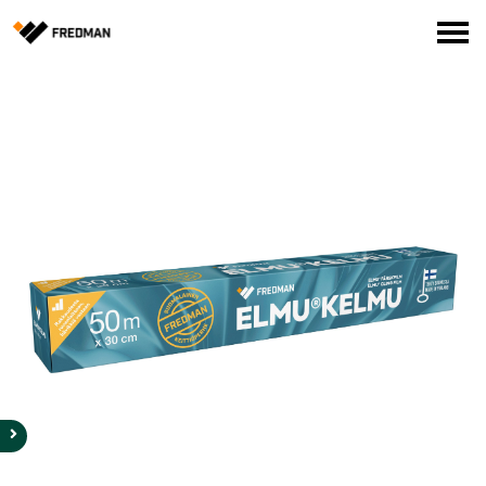
Media
Tehtaanmyymälä
Verkkokauppa ammattilaisille
Hae
English
Suomi