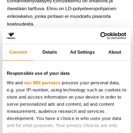
Elintarvikehyväksytty Elmu®kelmu on ilmatiivis ja
itsestään tarttuva. Elmu on LD-polyeteenipohjainen
erikoiskalvo, jonka pintaan ei muodostu pisaroita
kosteudesta.
Paina pakkauksen päädyistä kielekkeet sisään, jotta
kelmurulla pysyy paremmin paikoillaan.
Consent
Details
Ad Settings
About
Käytön jälkeen kelmu kierrätetään muovinkeräykseen,
Responsible use of your data
pakkaus ja hylsy kartonginkeräykseen.
We and
our 980 partners
process your personal data,
e.g. your IP-number, using technology such as cookies to
store and access information on your device in order to
serve personalized ads and content, ad and content
Määrä:
50 m
measurement, audience research and services
Tuotteen mitat:
30 cm x 50 m
development. You have a choice in who uses your data
Tuotteet materiaali:
Elintarvikemuovi
and for what purposes. Your privacy choices are only
Tuotteen kierrätys:
Muovinkeräys
applicable on this digital property where you have made