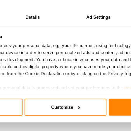
käytettäväksi suoraan metallisten pintojen kanssa, joten älä käyt
eräsvuokien kanssa. Älä käytä foliota voimakkaasti happamien,
Details
Ad Settings
 ruokien kanssa.
a
 on vaaraton. Voit laittaa folion käytön jälkeen pienmetalliker
ä pakkaus kartonginkeräykseen. Fredman folio on Suomessa val
cess your personal data, e.g. your IP-number, using technology
te.
ur device in order to serve personalized ads and content, ad a
ces development. You have a choice in who uses your data and 
licable on this digital property where you have made your choic
e from the Cookie Declaration or by clicking on the Privacy trig
 personal data is processed and set your preferences in the
det
e content and ads, to provide social media features and to analy
Customize
 our site with our social media, advertising and analytics partn
 provided to them or that they’ve collected from your use of their