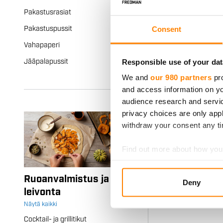
Folio ei sovi 
Pakastusrasiat
esimerkiksi t
Consent
Pakastuspussit
tai suolaisten
Vahapaperi
Responsible use of your dat
Jääpalapussit
Tummunut folio
Hylsy ja tyhj
We and
our 980 partners
pro
Avainlippu-tuo
and access information on yo
audience research and servi
privacy choices are only app
withdraw your consent any tim
Find out more about how your
We use cookies to personalis
Ruoanvalmistus ja
Deny
information about your use of
leivonta
other information that you’ve
Näytä kaikki
Cocktail- ja grillitikut