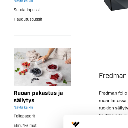
Näytä kaikki
Suodatinpussit
Haudutuspussit
Fredman 
Ruoan pakastus ja
Fredman folio 
säilytys
ruoanlaitossa
Näytä kaikki
ruokien säilyt
käyttää sitä uu
Foliopaperit
Elmu®kelmut