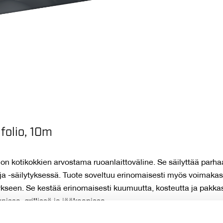
folio, 10m
on kotikokkien arvostama ruoanlaittoväline. Se säilyttää parh
 ja -säilytyksessä. Tuote soveltuu erinomaisesti myös voimaka
ykseen. Se kestää erinomaisesti kuumuutta, kosteutta ja pakkas
nissa, grillissä ja jääkaapissa.