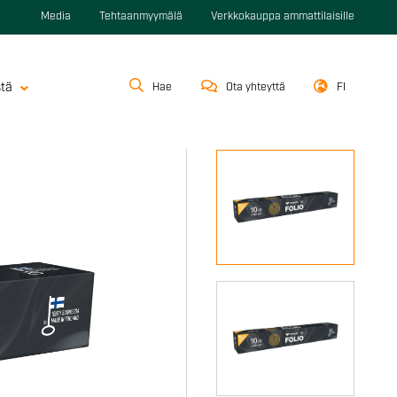
Media
Tehtaanmyymälä
Verkkokauppa ammattilaisille
stä
Hae
Ota yhteyttä
FI