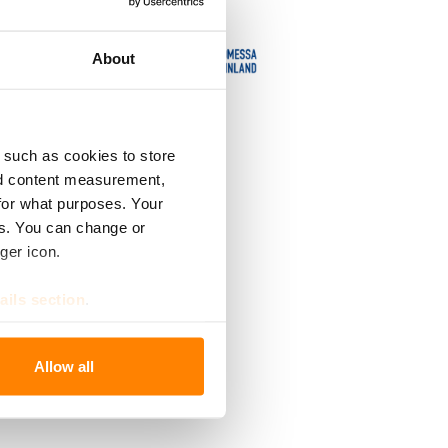
ä sitä
 emäksisten
About
äykseen.
mistettu
 such as cookies to store
nd content measurement,
for what purposes. Your
es. You can change or
ger icon.
ails section
.
se our traffic. We also share
Allow all
ers who may combine it with
 services.