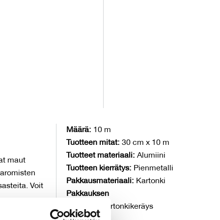
Määrä:
10 m
Tuotteen mitat:
30 cm x 10 m
Tuotteet materiaali:
Alumiini
aat maut
Tuotteen kierrätys:
Pienmetalli
saromisten
Pakkausmateriaali:
Kartonki
asteita. Voit
Pakkauksen
kierrätys:
Kartonkikeräys