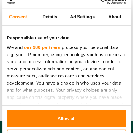
Fredman foliovuoka 1,5 l pakkauksessa on 4 vuokaa.
Consent
Details
Ad Settings
About
Pakkauksissa on mukana säilytystä helpottavat
kartonkikannet, joihin on myös helppoa kirjoittaa vuoan
sisältö.
Responsible use of your data
We and
our 980 partners
process your personal data,
Määrä:
4 kpl
e.g. your IP-number, using technology such as cookies to
Tuotteen mitat:
1,5 l
store and access information on your device in order to
Tuotteet materiaali:
alumiini
serve personalized ads and content, ad and content
Tuotteen kierrätys:
Pienmetalli
measurement, audience research and services
Pakkausmateriaali:
Kartonki, muovi
development. You have a choice in who uses your data
Pakkauksen kierrätys:
Kartongin kierrätys,
and for what purposes. Your privacy choices are only
muovinkeräys
applicable on this digital property where you have made
your choices. You can change or withdraw your consent
any time from the Cookie Declaration or by clicking on
the Privacy trigger icon.
Allow all
Find out more about how your personal data is processed