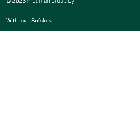
© 2026 Fredman Group Oy
With love
Sofokus