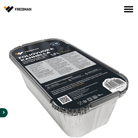
Media
Tehtaanmyymälä
Verkkokauppa ammattilaisille
Hae
English
Suomi