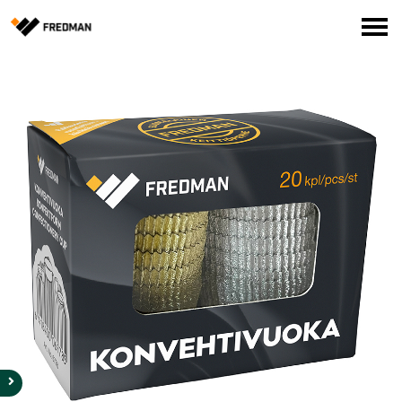
Media
Tehtaanmyymälä
Verkkokauppa ammattilaisille
Hae
English
Suomi