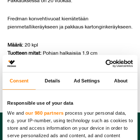
Pakkauksessa on 20 vuokaa.
Fredman konvehtivuoat kierrätetään
pienmetallikeräykseen ja pakkaus kartonginkeräykseen.
Määrä:
20 kpl
Tuotteen mitat:
Pohjan halkaisija 1,9 cm
Tuotteet materiaali:
Alumiini
Tuotteen kierrätys:
Pienmetalli
Pakkausmateriaali:
Kartonki
Consent
Details
Ad Settings
About
Pakkauksen kierrätys:
Kartonkikeräys
Responsible use of your data
We and
our 980 partners
process your personal data,
e.g. your IP-number, using technology such as cookies to
store and access information on your device in order to
serve personalized ads and content, ad and content