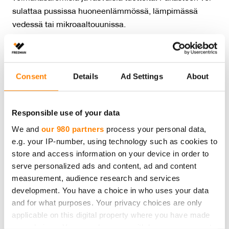
sulattaa pussissa huoneenlämmössä, lämpimässä
vedessä tai mikroaaltouunissa.
Pakastuspussit ovat BPA-vapaita.
Consent
Details
Ad Settings
About
Pussi lajitellaan käytön jälkeen muovinkeräykseen ja
pakkaus kartonginkeräykseen.
Responsible use of your data
We and
our 980 partners
process your personal data,
e.g. your IP-number, using technology such as cookies to
store and access information on your device in order to
Määrä:
85 kpl
serve personalized ads and content, ad and content
Tuotteen mitat:
20 x 35 cm
measurement, audience research and services
Tuotteet materiaali:
Muovi
development. You have a choice in who uses your data
Tuotteen kierrätys:
Muovinkeräys
and for what purposes. Your privacy choices are only
Pakkausmateriaali:
Kartonki
applicable on this digital property where you have made
Pakkauksen kierrätys:
Kartonkikeräys
your choices. You can change or withdraw your consent