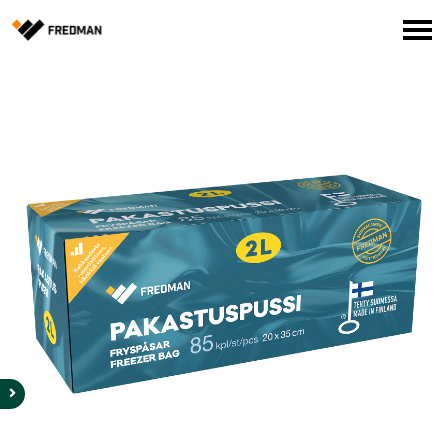
Media
Tehtaanmyymälä
Verkkokauppa ammattilaisille
Hae
English
Suomi