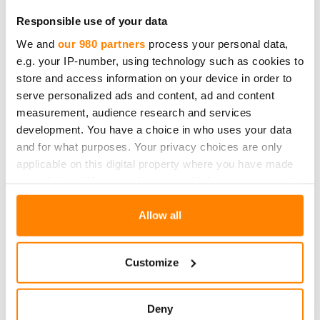
Tuotteen mitat:
2 l
Responsible use of your data
Tuotteet materiaali:
95 % Green PE, 5 % PE
We and
our 980 partners
process your personal data,
Tuotteen kierrätys:
Muovinkeräys
e.g. your IP-number, using technology such as cookies to
Pakkausmateriaali:
Kartonki
store and access information on your device in order to
Pakkauksen kierrätys:
Kartonkikeräys
serve personalized ads and content, ad and content
measurement, audience research and services
development. You have a choice in who uses your data
and for what purposes. Your privacy choices are only
applicable on this digital property where you have made
Tuotteeseen liittyvät kirjoitukset
your choices. You can change or withdraw your consent
any time from the Cookie Declaration or by clicking on
the Privacy trigger icon.
Allow all
Find out more about how your personal data is processed
Customize
and set your preferences in the
details section
.
We use cookies to personalise content and ads, to
Deny
provide social media features and to analyse our traffic.