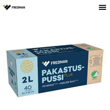
Media
Tehtaanmyymälä
Verkkokauppa ammattilaisille
Hae
English
Suomi