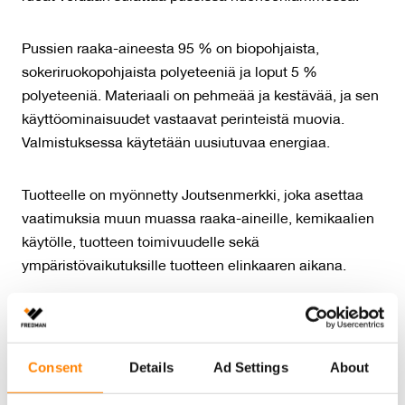
Pussien raaka-aineesta 95 % on biopohjaista,
sokeriruokopohjaista polyeteeniä ja loput 5 %
polyeteeniä. Materiaali on pehmeää ja kestävää, ja sen
käyttöominaisuudet vastaavat perinteistä muovia.
Valmistuksessa käytetään uusiutuvaa energiaa.
Tuotteelle on myönnetty Joutsenmerkki, joka asettaa
vaatimuksia muun muassa raaka-aineille, kemikaalien
käytölle, tuotteen toimivuudelle sekä
ympäristövaikutuksille tuotteen elinkaaren aikana.
Lajittele muovipussit muovinkeräykseen ja pakkaus
kartonkina.
Consent
Details
Ad Settings
About
Määrä:
40 kpl