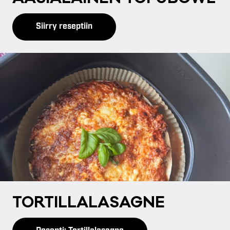
Siirry reseptiin
TOR­TIL­LA­LA­SAG­NE