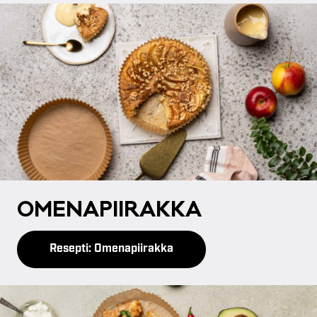
OME­NA­PII­RAK­KA
Resepti: Omenapiirakka