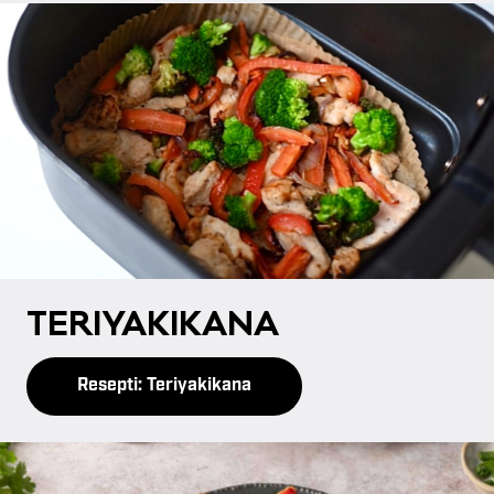
TE­RI­YA­KI­KA­NA
Resepti: Teriyakikana