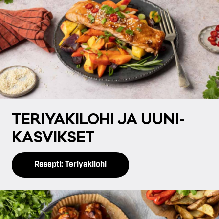
TE­RI­YA­KI­LO­HI JA UU­NI­
KAS­VIK­SET
Resepti: Teriyakilohi