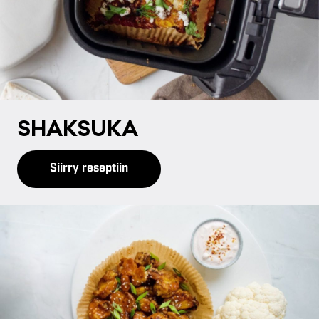
SHAK­SU­KA
Siirry reseptiin