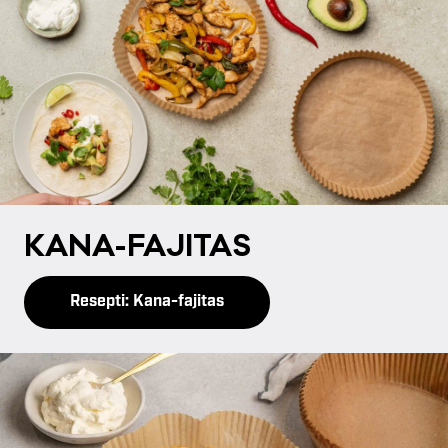
KA­NA-FA­JI­TAS
Resepti: Kana-fajitas