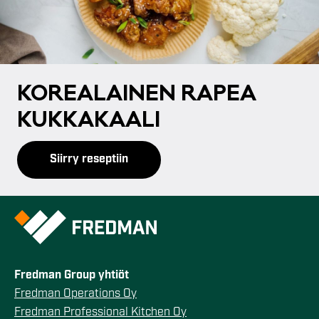
KO­REA­LAI­NEN RA­PEA
KUK­KA­KAA­LI
Siirry reseptiin
Fredman Group yhtiöt
Fredman Operations Oy
Fredman Professional Kitchen Oy