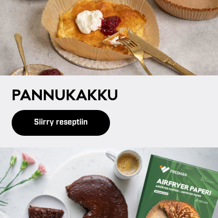
PAN­NU­KAK­KU
Siirry reseptiin