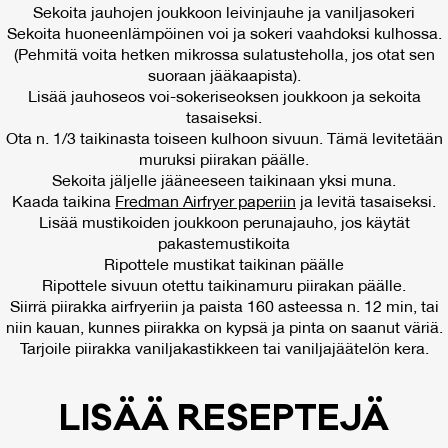
Sekoita jauhojen joukkoon leivinjauhe ja vaniljasokeri
Sekoita huoneenlämpöinen voi ja sokeri vaahdoksi kulhossa.
(Pehmitä voita hetken mikrossa sulatusteholla, jos otat sen
suoraan jääkaapista).
Lisää jauhoseos voi-sokeriseoksen joukkoon ja sekoita
tasaiseksi.
Ota n. 1/3 taikinasta toiseen kulhoon sivuun. Tämä levitetään
muruksi piirakan päälle.
Sekoita jäljelle jääneeseen taikinaan yksi muna.
Kaada taikina
Fredman Airfryer paperiin
ja levitä tasaiseksi.
Lisää mustikoiden joukkoon perunajauho, jos käytät
pakastemustikoita
Ripottele mustikat taikinan päälle
Ripottele sivuun otettu taikinamuru piirakan päälle.
Siirrä piirakka airfryeriin ja paista 160 asteessa n. 12 min, tai
niin kauan, kunnes piirakka on kypsä ja pinta on saanut väriä.
Tarjoile piirakka vaniljakastikkeen tai vaniljajäätelön kera.
LI­SÄÄ RE­SEP­TE­JÄ