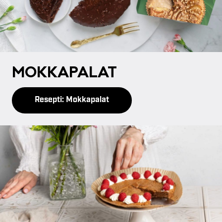
MOK­KA­PA­LAT
Resepti: Mokkapalat