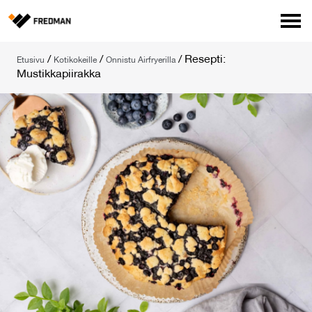
Media
/
/
/
Resepti:
Etusivu
Kotikokeille
Onnistu Airfryerilla
Tehtaanmyymälä
Mustikkapiirakka
Verkkokauppa ammattilaisille
Hae
English
Suomi