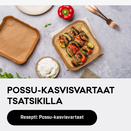
POS­SU-KAS­VIS­VAR­TAAT
TSAT­SI­KIL­LA
Resepti: Possu-kasvisvartaat