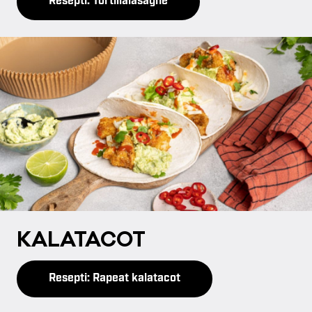
Resepti: Tortillalasagne
KA­LA­TA­COT
Resepti: Rapeat kalatacot