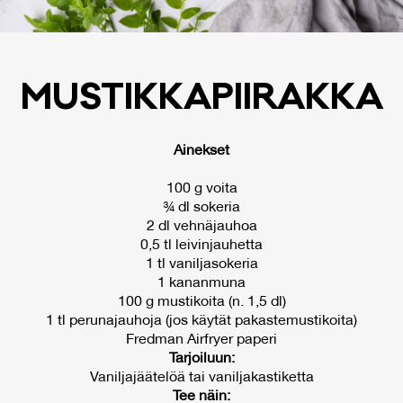
MUS­TIK­KA­PII­RAK­KA
Ainekset
100 g voita
¾ dl sokeria
2 dl vehnäjauhoa
0,5 tl leivinjauhetta
1 tl vaniljasokeria
1 kananmuna
100 g mustikoita (n. 1,5 dl)
1 tl perunajauhoja (jos käytät pakastemustikoita)
Fredman Airfryer paperi
Tarjoiluun:
Vaniljajäätelöä tai vaniljakastiketta
Tee näin: