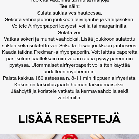
Tuoreita vadelmia tai muita marjoja
Tee näin:
Sulata suklaa vesihauteessa.
Sekoita vehnäjauhon joukkoon leivinjauhe ja vaniljasokeri.
Voitele Airfryerpaperi kevyesti voilla tai margariinilla.
Sulata voi.
Vatkaa sokeri ja munat vaahdoksi. Lisää joukkoon sulatettu
suklaa sekä sulatettu voi. Sekoita. Lisää joukkoon jauhoseos.
Kaada taikina Fredman-airfryerpaperiin. Voit laittaa papereita
pari-kolme päällekkäin niin vuoan reuna pysyy paremmin
pystyssä. Ulommaiset airfryerpaperit voi sitten käyttää
uudelleen myöhemmin.
Paista kakkua 180 asteessa n. 8-11 min riippuen airfryerista.
Kakun on tarkoitus jäädä hieman taikinamaiseksi.
Jäähdytä ja koristele vatkatulla kermavaahdolla sekä
vadelmilla.
LI­SÄÄ RE­SEP­TE­JÄ