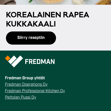
KO­REA­LAI­NEN RA­PEA
KUK­KA­KAA­LI
Siirry reseptiin
Fredman Group yhtiöt
Fredman Operations Oy
Fredman Professional Kitchen Oy
Peltolan Pussi Oy