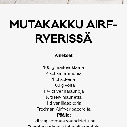
MU­TA­KAK­KU AIRF­
RYE­RIS­SÄ
Ainekset
100 g maitosuklaata
2 kpl kananmunia
1 dl sokeria
100 g voita
1 ¼ dl vehnäjauhoja
½ tl leivinjauhetta
1 tl vaniljasokeria
Fredman Airfryer papereita
Päälle:
1 dl vispikermaa vaahdotettuna