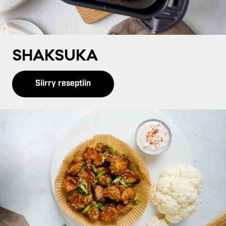
SHAK­SU­KA
Siirry reseptiin