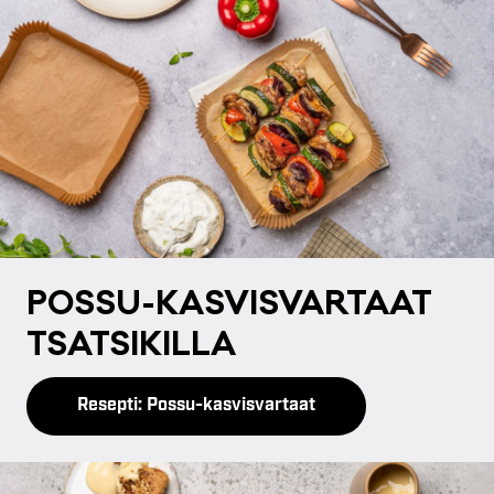
POS­SU-KAS­VIS­VAR­TAAT
TSAT­SI­KIL­LA
Resepti: Possu-kasvisvartaat