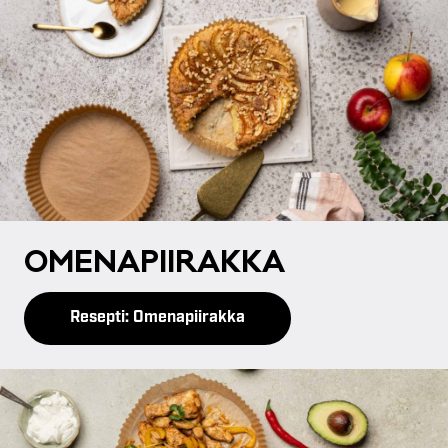
OME­NA­PII­RAK­KA
Resepti: Omenapiirakka