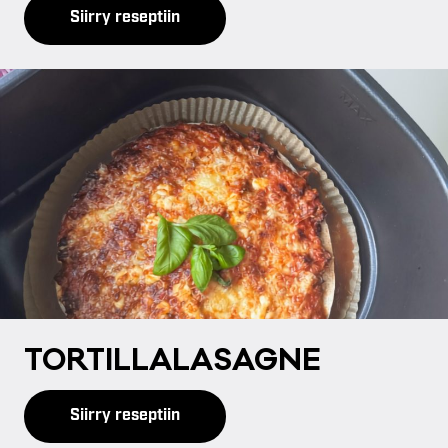
Siirry reseptiin
TOR­TIL­LA­LA­SAG­NE
Siirry reseptiin