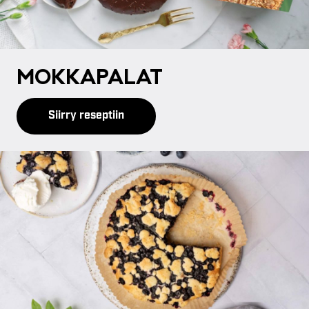
MOK­KA­PA­LAT
Siirry reseptiin