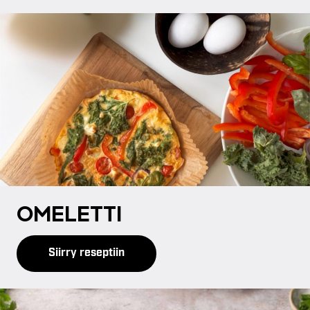
OME­LET­TI
Siirry reseptiin