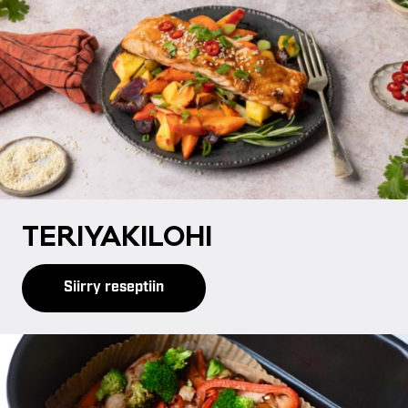
TE­RI­YA­KI­LO­HI
Siirry reseptiin