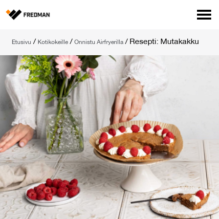
Media
/
/
/
Resepti: Mutakakku
Etusivu
Kotikokeille
Onnistu Airfryerilla
Tehtaanmyymälä
Verkkokauppa ammattilaisille
Hae
English
Suomi