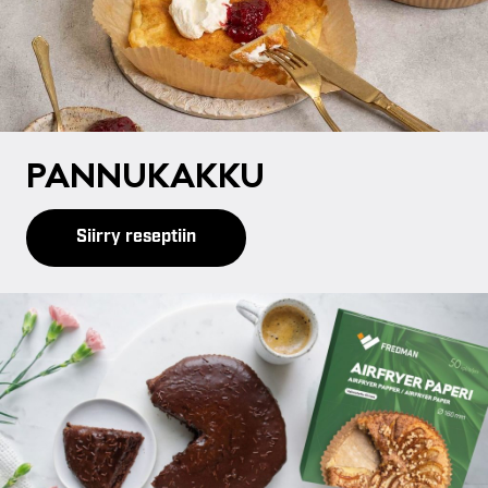
PAN­NU­KAK­KU
Siirry reseptiin