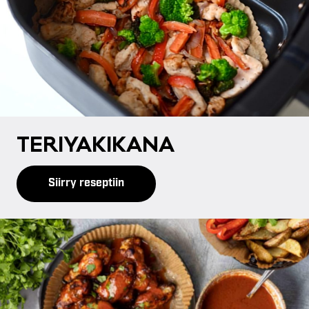
TE­RI­YA­KI­KA­NA
Siirry reseptiin