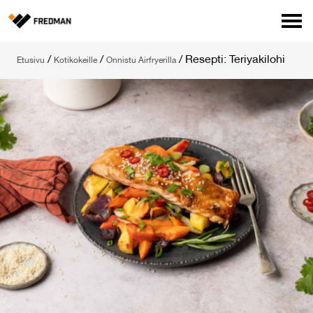
Media
/
/
/
Resepti: Teriyakilohi
Etusivu
Kotikokeille
Onnistu Airfryerilla
Tehtaanmyymälä
Verkkokauppa ammattilaisille
Hae
English
Suomi