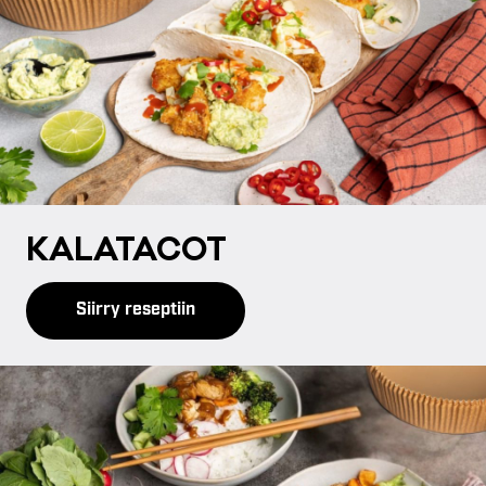
of their services.
KA­LA­TA­COT
Siirry reseptiin