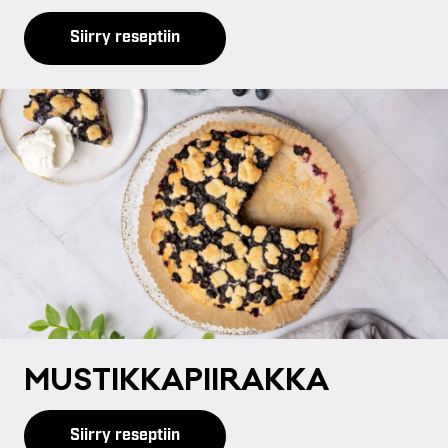
Siirry reseptiin
MUS­TIK­KA­PII­RAK­KA
Siirry reseptiin