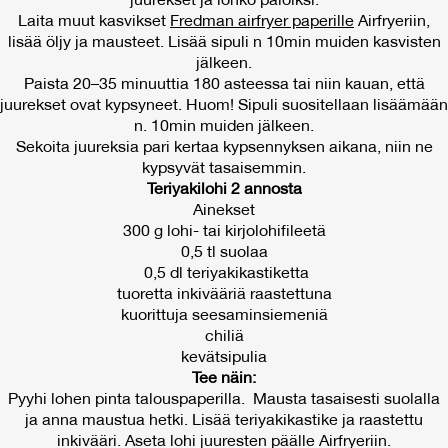
juurekset ja lohko paloiksi.
Laita muut kasvikset
Fredman airfryer paperille
Airfryeriin,
lisää öljy ja mausteet. Lisää sipuli n 10min muiden kasvisten
jälkeen.
Paista 20–35 minuuttia 180 asteessa tai niin kauan, että
juurekset ovat kypsyneet. Huom! Sipuli suositellaan lisäämään
n. 10min muiden jälkeen.
Sekoita juureksia pari kertaa kypsennyksen aikana, niin ne
kypsyvät tasaisemmin.
Teriyakilohi 2 annosta
Ainekset
300 g lohi- tai kirjolohifileetä
0,5 tl suolaa
0,5 dl teriyakikastiketta
tuoretta inkivääriä raastettuna
kuorittuja seesaminsiemeniä
chiliä
kevätsipulia
Tee näin:
Pyyhi lohen pinta talouspaperilla. Mausta tasaisesti suolalla
ja anna maustua hetki. Lisää teriyakikastike ja raastettu
inkivääri. Aseta lohi juuresten päälle Airfryeriin.