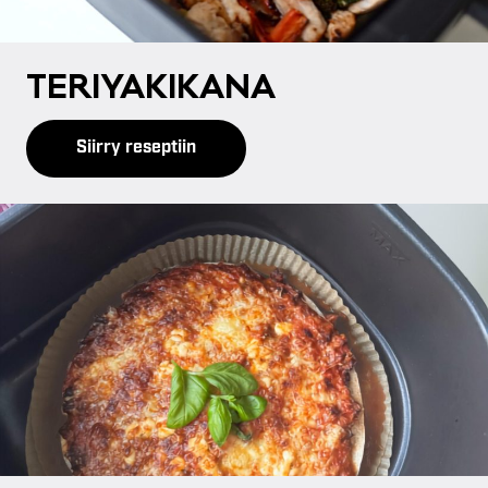
TE­RI­YA­KI­KA­NA
Siirry reseptiin