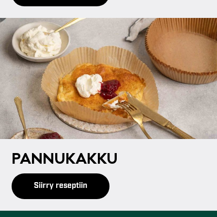
PAN­NU­KAK­KU
Siirry reseptiin