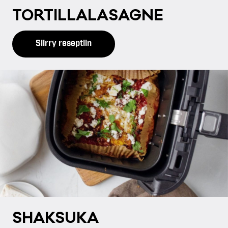
TOR­TIL­LA­LA­SAG­NE
Siirry reseptiin
SHAK­SU­KA