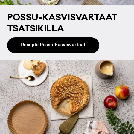
POS­SU-KAS­VIS­VAR­TAAT
TSAT­SI­KIL­LA
Resepti: Possu-kasvisvartaat