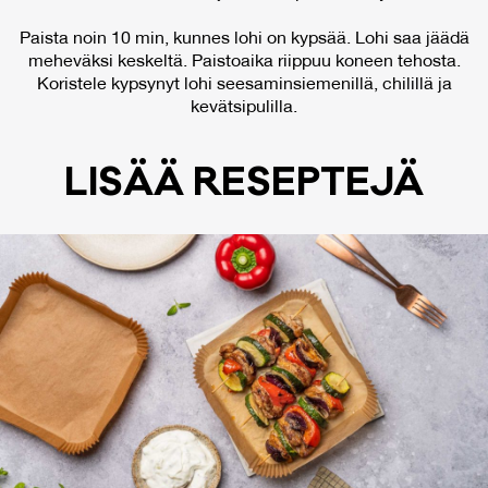
Paista noin 10 min, kunnes lohi on kypsää. Lohi saa jäädä
meheväksi keskeltä. Paistoaika riippuu koneen tehosta.
Koristele kypsynyt lohi seesaminsiemenillä, chilillä ja
kevätsipulilla.
LI­SÄÄ RE­SEP­TE­JÄ