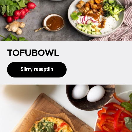
TO­FU­BOWL
Siirry reseptiin