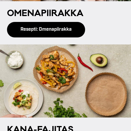
OME­NA­PII­RAK­KA
Resepti: Omenapiirakka
KA­NA-FA­JI­TAS