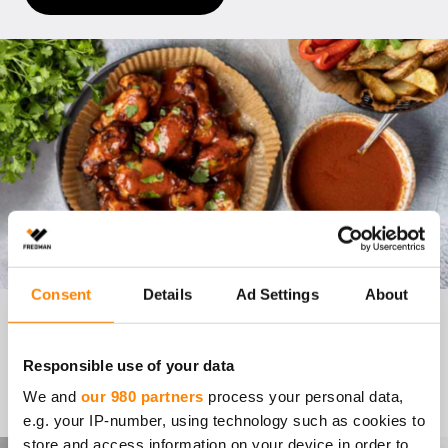
Consent
Details
Ad Settings
About
CHI­LI­WINGS
Responsible use of your data
Siirry reseptiin
We and
our 980 partners
process your personal data,
e.g. your IP-number, using technology such as cookies to
store and access information on your device in order to