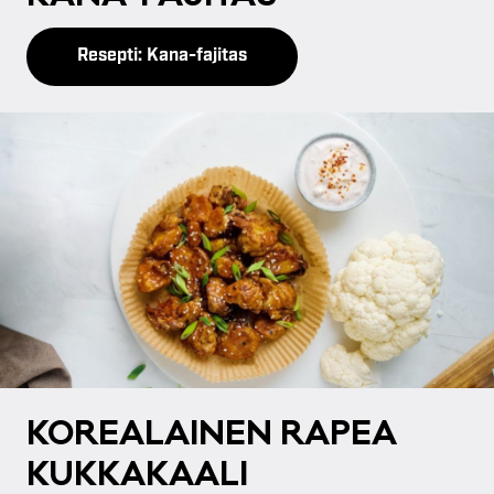
Resepti: Kana-fajitas
KO­REA­LAI­NEN RA­PEA
KUK­KA­KAA­LI