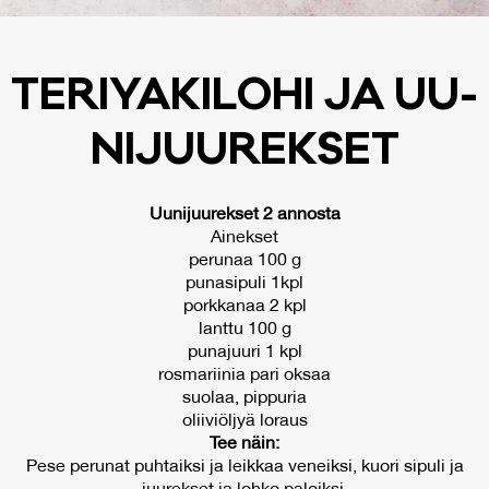
TE­RI­YA­KI­LO­HI JA UU­
NI­JUU­REK­SET
Uunijuurekset 2 annosta
Ainekset
perunaa 100 g
punasipuli 1kpl
porkkanaa 2 kpl
lanttu 100 g
punajuuri 1 kpl
rosmariinia pari oksaa
suolaa, pippuria
oliiviöljyä loraus
Tee näin:
Pese perunat puhtaiksi ja leikkaa veneiksi, kuori sipuli ja